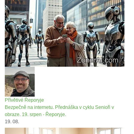
Přívětivé Řeporyje
Bezpečně na internetu. Přednáška v cyklu Senioři v
obraze. 19. srpen - Řeporyje.
19. 08.