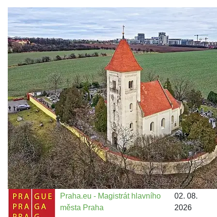
Zastanem se
03. 08. 2026
Politika
•
Volební seriál #02: Nová výstavba v jihozápadním
městě
Jakými nástroji navrhujete vstupovat z pozice ÚMČ Praha
13 do procesů developerské výstavby např. v lokalitě
Třebonice a Chaby, kterou umožňuje nově schválený
Metropolitn...
Praha.eu - Magistrát hlavního
02. 08.
města Praha
2026