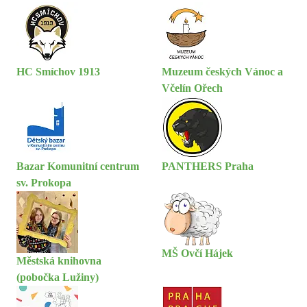
HC Smíchov 1913
Muzeum českých Vánoc a
Včelín Ořech
Bazar Komunitní centrum
PANTHERS Praha
sv. Prokopa
MŠ Ovčí Hájek
Městská knihovna
(pobočka Lužiny)