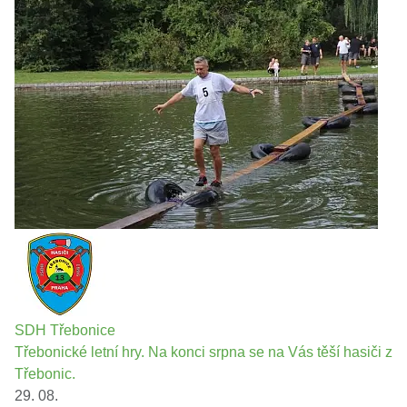
SDH Třebonice
Třebonické letní hry. Na konci srpna se na Vás těší hasiči z
Třebonic.
29. 08.