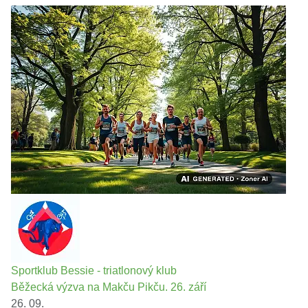
Sportklub Bessie - triatlonový klub
Běžecká výzva na Makču Pikču. 26. září
26. 09.