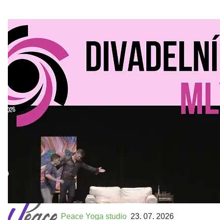
Divadelní Mlýn
30. 07. 2026
Kultura a volný čas
•
Divadelní mlýn. 15. až 18. října KD
MLEJN. Vstupenky již v prodeji.
Přijďte na přátelský festival divadla a inspirace 15. až 18.
října 2026 Vstupenky již v prodeji na GOOUT -
https://divadelnimlyn.cz/vstupenky Představ si čtyři dny
ve...
Peace Yoga studio
23. 07. 2026