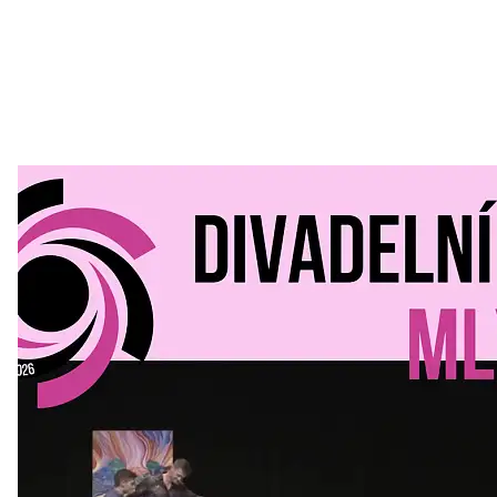
Divadelní Mlýn
30. 07. 2026
Kultura a volný čas
•
Divadelní mlýn. 15. až 18. října KD
MLEJN. Vstupenky již v prodeji.
Přijďte na přátelský festival divadla a inspirace 15. až 18.
října 2026 Vstupenky již v prodeji na GOOUT -
https://divadelnimlyn.cz/vstupenky Představ si čtyři dny
ve...