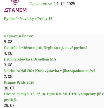
Zastanem se
14. 12. 2025
Bydlení
•
Novinky z Prahy 13
Nejnovější články
5. 08.
Centrální evidence psů: Registrace je nově povinná
4. 08.
Letní Grébovka s Divadlem MA
3. 08.
Volební seriál #02: Nová výstavba v jihozápadním městě
2. 08.
Prague Pride 2026
30. 07.
Divadelní mlýn. 15. až 18. října KD MLEJN. Vstupenky již v
prodeji.
29. 07.