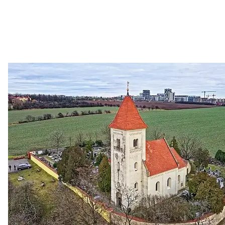
Zastanem se
03. 08. 2026
Politika
•
Volební seriál #02: Nová výstavba v jihozápadním
městě
Jakými nástroji navrhujete vstupovat z pozice ÚMČ Praha
13 do procesů developerské výstavby např. v lokalitě
Třebonice a Chaby, kterou umožňuje nově schválený
Metropolitn...