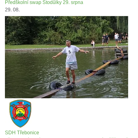
Předškolní swap Stodůlky 29. srpna
29. 08.
SDH Třebonice