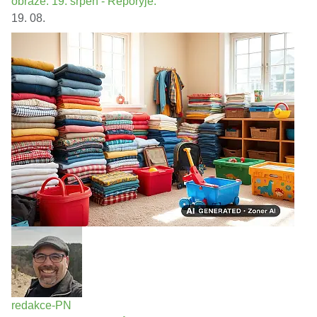
obraze. 19. srpen - Řeporyje.
19. 08.
redakce-PN