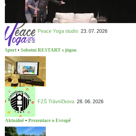
Peace Yoga studio
23. 07. 2026
Sport
•
Sobotní RESTART s jógou
FZŠ Trávníčkova
28. 06. 2026
Aktuálně
•
Prezentace o Evropě