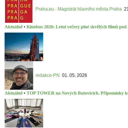
Praha.eu - Magistrát hlavního města Praha
2
Aktuálně
•
Kinobus 2026: Letní večery plné skvělých filmů po
redakce-PN
01. 05. 2026
Aktuálně
•
TOP TOWER na Nových Butovicích. Připomínky ke 