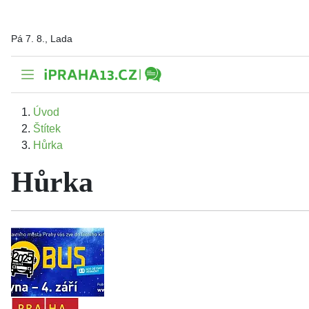
Pá 7. 8., Lada
Úvod
Štítek
Hůrka
Hůrka