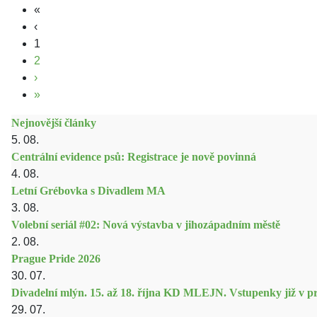
«
‹
1
2
›
»
Nejnovější články
5. 08.
Centrální evidence psů: Registrace je nově povinná
4. 08.
Letní Grébovka s Divadlem MA
3. 08.
Volební seriál #02: Nová výstavba v jihozápadním městě
2. 08.
Prague Pride 2026
30. 07.
Divadelní mlýn. 15. až 18. října KD MLEJN. Vstupenky již v pr
29. 07.