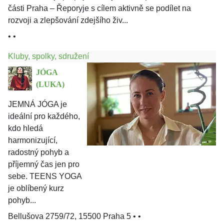
části Praha – Řeporyje s cílem aktivně se podílet na
rozvoji a zlepšování zdejšího živ...
• •
Kluby, spolky, sdružení
JÓGA
(LUKA)
JEMNÁ JÓGA je
ideální pro každého,
kdo hledá
harmonizující,
radostný pohyb a
příjemný čas jen pro
sebe. TEENS YOGA
je oblíbený kurz
pohyb...
Bellušova 2759/72, 15500 Praha 5
• •