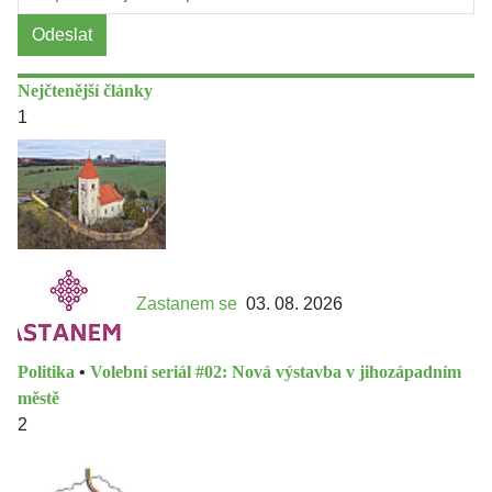
Odeslat
Nejčtenější články
1
Zastanem se
03. 08. 2026
Politika
•
Volební seriál #02: Nová výstavba v jihozápadním
městě
2