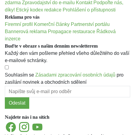
zdarma
Zpravodajství do e-mailu
Kontakt
Podpořte nás,
díky!
Etický kodex redakce
Prohlášení o přístupnosti
Reklama pro vás
Firemní profil
Komerční články
Partnerství portálu
Bannerová reklama
Propagace restaurace
Řádková
inzerce
Buďte v obraze s naším denním newsletterem
Každý den vám pošleme přehled všeho důležitého do vaší
e-mailové schránky.
Souhlasím se
Zásadami zpracování osobních údajů
pro
zasílání novinek a obchodních sdělení
Odeslat
Najdete nás i na sítích
Facebook
Instagram
YouTube