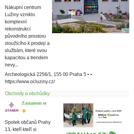
Nákupní centrum
Lužiny vzniklo
komplexní
rekonstrukcí
původního prostoru
sloužícího k prodeji a
službám, které svou
kapacitou a trendem
nevy...
Archeologická 2256/1, 155 00 Praha 5
• •
https://www.ocluziny.cz/
Obchody a obchůdky
Zastanem se
Spolek občanů Prahy
13, kteří kteří si