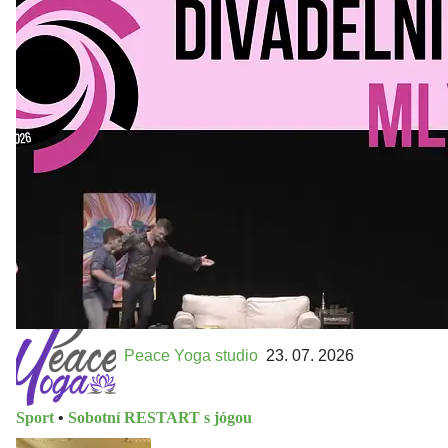
Divadelní Mlýn
30. 07. 2026
Kultura a volný čas
•
Divadelní mlýn. 15. až 18. října KD
MLEJN. Vstupenky již v prodeji.
Přijďte na přátelský festival divadla a inspirace 15. až 18.
října 2026 Vstupenky již v prodeji na GOOUT -
https://divadelnimlyn.cz/vstupenky Představ si čtyři dny
ve...
Peace Yoga studio
23. 07. 2026
Sport
•
Sobotní RESTART s jógou