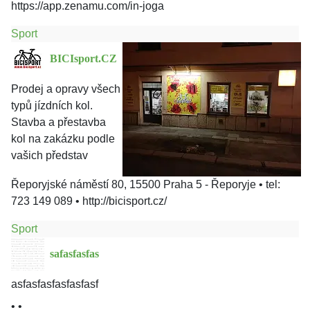
https://app.zenamu.com/in-joga
Sport
BICIsport.CZ
Prodej a opravy všech
typů jízdních kol.
Stavba a přestavba
kol na zakázku podle
vašich představ
Řeporyjské náměstí 80, 15500 Praha 5 - Řeporyje
•
tel:
723 149 089
•
http://bicisport.cz/
Sport
safasfasfas
asfasfasfasfasfasf
• •