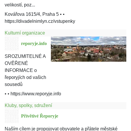
velikostí, poz...
Kovářova 1615/4, Praha 5
• •
https://divadelnimlyn.cz/vstupenky
Kulturní organizace
reporyje.info
SROZUMITELNÉ A
OVĚŘENÉ
INFORMACE o
řeporyjích od vašich
sousedů
• •
https://www.reporyje.info
Kluby, spolky, sdružení
Přívětivé Řeporyje
Naším cílem je propojovat obyvatele a přátele městské