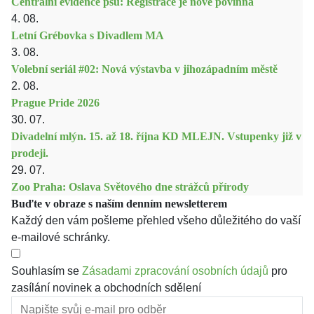
Centrální evidence psů: Registrace je nově povinná
4. 08.
Letní Grébovka s Divadlem MA
3. 08.
Volební seriál #02: Nová výstavba v jihozápadním městě
2. 08.
Prague Pride 2026
30. 07.
Divadelní mlýn. 15. až 18. října KD MLEJN. Vstupenky již v
prodeji.
29. 07.
Zoo Praha: Oslava Světového dne strážců přírody
Buďte v obraze s naším denním newsletterem
Každý den vám pošleme přehled všeho důležitého do vaší
e-mailové schránky.
Souhlasím se
Zásadami zpracování osobních údajů
pro
zasílání novinek a obchodních sdělení