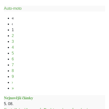
Auto-moto
«
‹
1
2
3
4
5
6
7
8
9
›
»
Nejnovější články
5. 08.