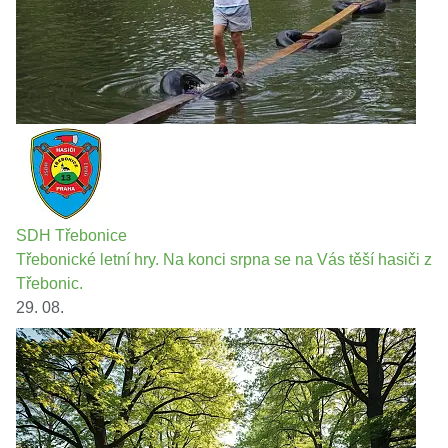
SDH Třebonice
Třebonické letní hry. Na konci srpna se na Vás těší hasiči z
Třebonic.
29. 08.