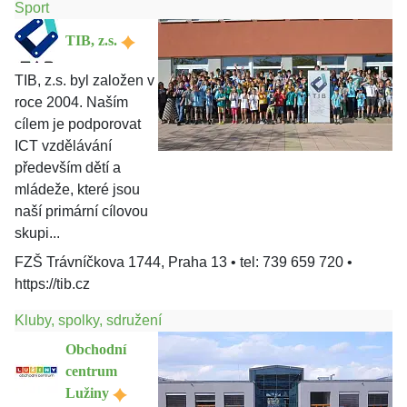
Sport
TIB, z.s.
TIB, z.s. byl založen v
roce 2004. Naším
cílem je podporovat
ICT vzdělávání
především dětí a
mládeže, které jsou
naší primární cílovou
skupi...
FZŠ Trávníčkova 1744, Praha 13
•
tel: 739 659 720
•
https://tib.cz
Kluby, spolky, sdružení
Obchodní
centrum
Lužiny