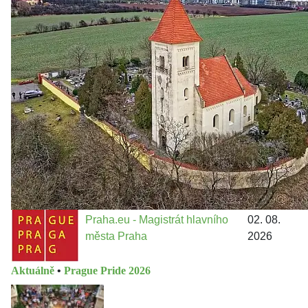
Politika
•
Volební seriál #02: Nová výstavba v jihozápadním
městě
Jakými nástroji navrhujete vstupovat z pozice ÚMČ Praha
13 do procesů developerské výstavby např. v lokalitě
Třebonice a Chaby, kterou umožňuje nově schválený
Metropolitn...
Praha.eu - Magistrát hlavního
02. 08.
města Praha
2026
Aktuálně
•
Prague Pride 2026