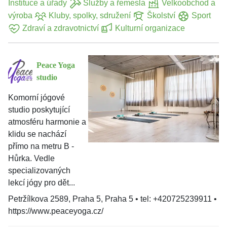
Instituce a úřady
Služby a řemesla
Velkoobchod a
výroba
Kluby, spolky, sdružení
Školství
Sport
Zdraví a zdravotnictví
Kulturní organizace
Peace Yoga
studio
Komorní jógové
studio poskytující
atmosféru harmonie a
klidu se nachází
přímo na metru B -
Hůrka. Vedle
specializovaných
lekcí jógy pro dět...
Petržílkova 2589, Praha 5, Praha 5
•
tel: +420725239911
•
https://www.peaceyoga.cz/