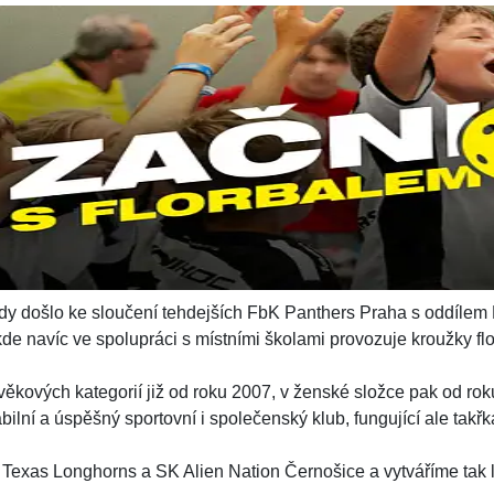
 - Stodůlky
adicí od roku 1993. Patří k největším v Praze i ČR a je jediný n
é, tak ženské složce a spolupracuje i s kluby v okolí.¨
ošel značným vývojem a s jeho dlouhým a spletitým příběhem se
kdy došlo ke sloučení tehdejších FbK Panthers Praha s oddílem 
e navíc ve spolupráci s místními školami provozuje kroužky flo
věkových kategorií již od roku 2007, v ženské složce pak od rok
tabilní a úspěšný sportovní i společenský klub, fungující ale takř
Texas Longhorns a SK Alien Nation Černošice a vytváříme tak lok