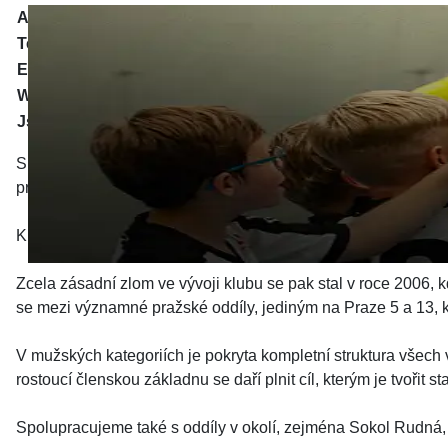
Adresa
Kovářova 12/26, 155 00 Praha 13
Telefon
720 523 099
E-mail:
redakce@panthers.cz
Web:
https://www.panthers.cz/
Jsme na sociálních sítích:
Sportovní klub z jihozápadní části Prahy. Florbalový klub s tr
provozuje kroužky florbalu, má kompletní strukturu jak v mužsk
Klub vznikl v roce 1993 na pražském Žižkově a od té doby pr
Zcela zásadní zlom ve vývoji klubu se pak stal v roce 2006, 
se mezi významné pražské oddíly, jediným na Praze 5 a 13, kd
V mužských kategoriích je pokryta kompletní struktura všech 
rostoucí členskou základnu se daří plnit cíl, kterým je tvořit s
Spolupracujeme také s oddíly v okolí, zejména Sokol Rudná, 