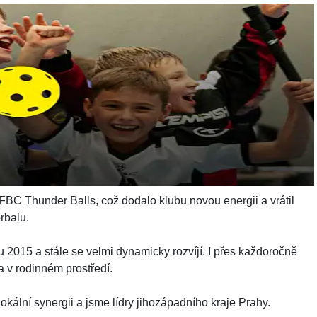
a Praze 13, kde také ve spolupráci s místními školami
 můžete seznámit v klubové kronice (Historie klubu).
FBC Thunder Balls, což dodalo klubu novou energii a vrátil
rbalu.
u 2015 a stále se velmi dynamicky rozvíjí. I přes každoročně
ka v rodinném prostředí.
ální synergii a jsme lídry jihozápadního kraje Prahy.