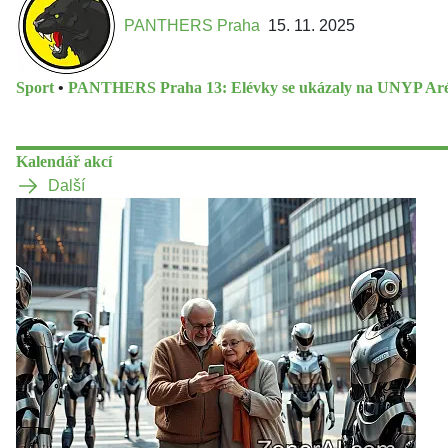
PANTHERS Praha
15. 11. 2025
Sport
•
PANTHERS Praha 13: Elévky se ukázaly na UNYP Ar
Kalendář akcí
Další