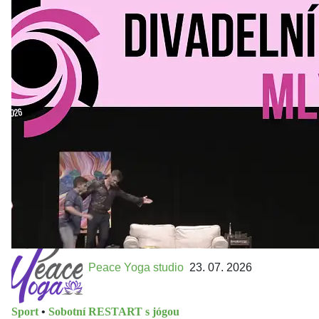
Divadelní Mlýn
30. 07. 2026
Kultura a volný čas
•
Divadelní mlýn. 15. až 18. října KD
MLEJN. Vstupenky již v prodeji.
Přijďte na přátelský festival divadla a inspirace 15. až 18.
října 2026 Vstupenky již v prodeji na GOOUT -
https://divadelnimlyn.cz/vstupenky Představ si čtyři dny
ve...
Peace Yoga studio
23. 07. 2026
Sport
•
Sobotní RESTART s jógou