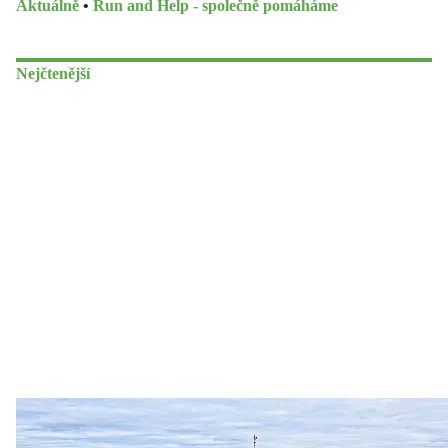
Aktuálně
•
Run and Help - společně pomáháme
Nejčtenější
Zastanem se
03. 08. 2026