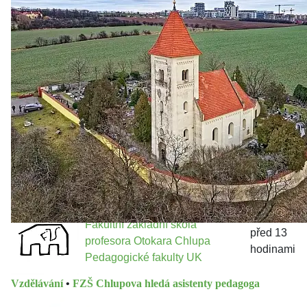
Politika
•
Volební seriál #02: Nová výstavba v jihozápadním
městě
Jakými nástroji navrhujete vstupovat z pozice ÚMČ Praha
13 do procesů developerské výstavby např. v lokalitě
Třebonice a Chaby, kterou umožňuje nově schválený
Metropolitn...
Fakultní základní škola
před 13
profesora Otokara Chlupa
hodinami
Pedagogické fakulty UK
Vzdělávání
•
FZŠ Chlupova hledá asistenty pedagoga