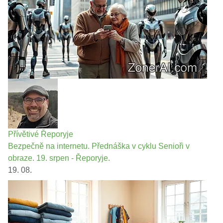
Přívětivé Řeporyje
Bezpečně na internetu. Přednáška v cyklu Senioři v
obraze. 19. srpen - Řeporyje.
19. 08.