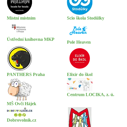
Místní místním
Scio škola Stodůlky
Ústřední knihovna MKP
Pole Heaven
PANTHERS Praha
Elixír do škol
Centrum LOCIKA, z. ú.
MŠ Ovčí Hájek
Dobrovolník.cz