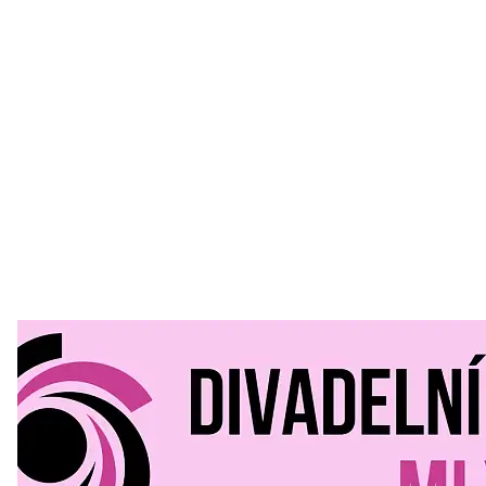
Divadelní Mlýn
30. 07. 2026
Kultura a volný čas
•
Divadelní mlýn. 15. až 18. října KD
MLEJN. Vstupenky již v prodeji.