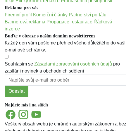
díky!
Etický kodex redakce
Prohlášení o přístupnosti
Reklama pro vás
Firemní profil
Komerční články
Partnerství portálu
Bannerová reklama
Propagace restaurace
Řádková
inzerce
Buďte v obraze s naším denním newsletterem
Každý den vám pošleme přehled všeho důležitého do vaší
e-mailové schránky.
Souhlasím se
Zásadami zpracování osobních údajů
pro
zasílání novinek a obchodních sdělení
Odeslat
Najdete nás i na sítích
Facebook
Instagram
YouTube
Veškerý obsah webu je chráněn autorským zákonem a bez
předchozí dohody s provozovatelem ho nelze jakkoliv