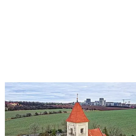
Zastanem se
03. 08. 2026
Politika
•
Volební seriál #02: Nová výstavba v jihozápadním
městě
Jakými nástroji navrhujete vstupovat z pozice ÚMČ Praha