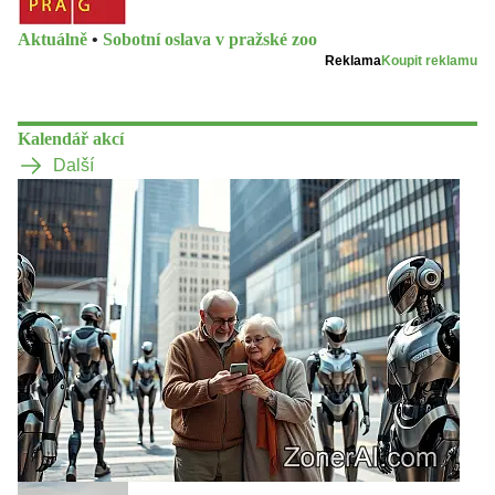
Aktuálně
•
Sobotní oslava v pražské zoo
Reklama
Koupit reklamu
Kalendář akcí
Další