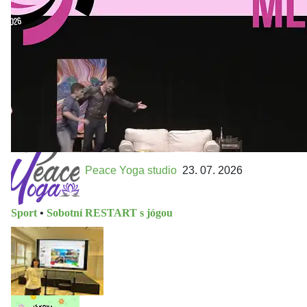
Přijďte na přátelský festival divadla a inspirace 15. až 18.
října 2026 Vstupenky již v prodeji na GOOUT -
https://divadelnimlyn.cz/vstupenky Představ si čtyři dny
ve...
Peace Yoga studio
23. 07. 2026
Sport
•
Sobotní RESTART s jógou