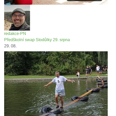
redakce-PN
Předškolní swap Stodůlky 29. srpna
29. 08.