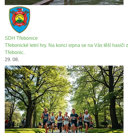
SDH Třebonice
Třebonické letní hry. Na konci srpna se na Vás těší hasiči z
Třebonic.
29. 08.