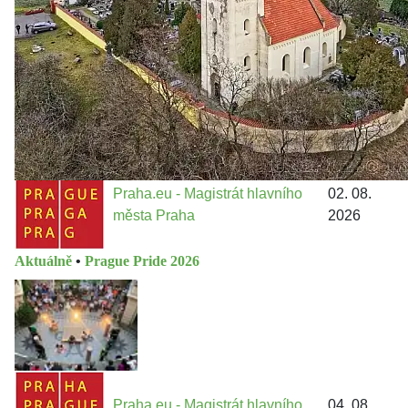
13 do procesů developerské výstavby např. v lokalitě
Třebonice a Chaby, kterou umožňuje nově schválený
Metropolitn...
Praha.eu - Magistrát hlavního
02. 08.
města Praha
2026
Aktuálně
•
Prague Pride 2026
Praha.eu - Magistrát hlavního
04. 08.