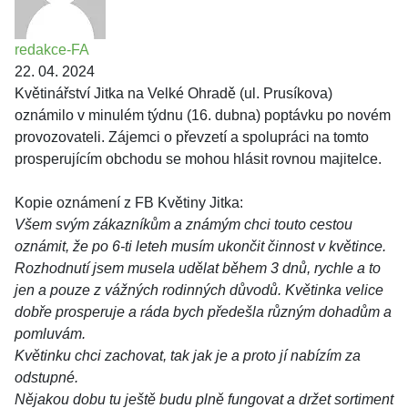
redakce-FA
22. 04. 2024
Květinářství Jitka na Velké Ohradě (ul. Prusíkova)
oznámilo v minulém týdnu (16. dubna) poptávku po novém
provozovateli. Zájemci o převzetí a spolupráci na tomto
prosperujícím obchodu se mohou hlásit rovnou majitelce.
Kopie oznámení z FB Květiny Jitka:
Všem svým zákazníkům a známým chci touto cestou
oznámit, že po 6-ti leteh musím ukončit činnost v květince.
Rozhodnutí jsem musela udělat během 3 dnů, rychle a to
jen a pouze z vážných rodinných důvodů. Květinka velice
dobře prosperuje a ráda bych předešla různým dohadům a
pomluvám.
Květinku chci zachovat, tak jak je a proto jí nabízím za
odstupné.
Nějakou dobu tu ještě budu plně fungovat a držet sortiment