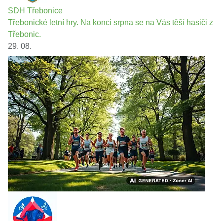
SDH Třebonice
Třebonické letní hry. Na konci srpna se na Vás těší hasiči z
Třebonic.
29. 08.