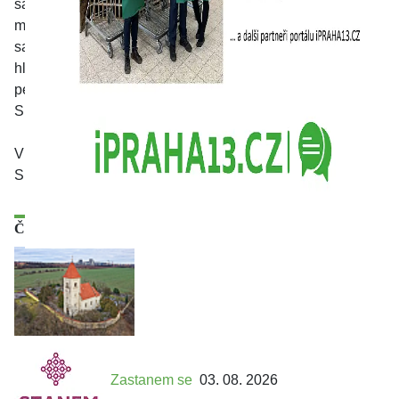
samospráv. Spolek dlouhodobě usiluje, aby se zvýšila
míra spolupráce neziskového sektoru a zástupců místních
samospráv v Praze (úřady městské části, magistrát
hlavního města Prahy, případně další úřady) na společné
péči o kvalitu života občanů Prahy.
Spolek provozuje tento portál ipraha13.cz
V roce 2025 činnost spolku podpořena grantovou výzvou
SPOLU BYDLÍME v programu Granty VAFO.
Články
Zastanem se
03. 08. 2026