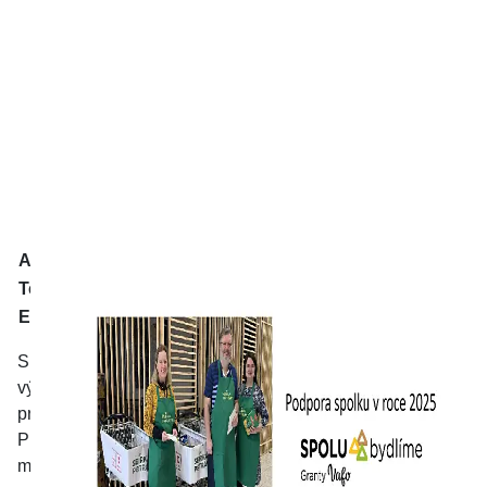
Adresa
Na Klínech 143, 15500 Praha 13
Telefon
774089047
E-mail:
petr.naske@zastanemse.cz
Spolek občanů Prahy 13, kteří kteří si navzájem poskytují
výměnu informací a podporu v realizaci svých aktivit a
projektů podporujících růst aktivit občanské společnosti v
Praze. Účelem spolku je také naplnění
mise zlepšování komunikace občanů a místních