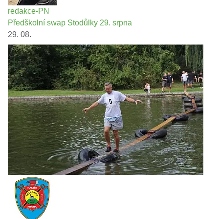
redakce-PN
Předškolní swap Stodůlky 29. srpna
29. 08.