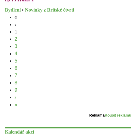
Bydlení
•
Novinky z Britské čtvrti
«
‹
1
2
3
4
5
6
7
8
9
›
»
Reklama
Koupit reklamu
Kalendář akcí