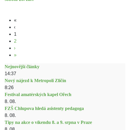
«
‹
1
2
›
»
Nejnovější články
14:37
Nový nájezd k Metropoli Zličín
8:26
Festival amatérských kapel Ořech
8. 08.
FZŠ Chlupova hledá asistenty pedagoga
8. 08.
Tipy na akce o víkendu 8. a 9. srpna v Praze
8. 08.