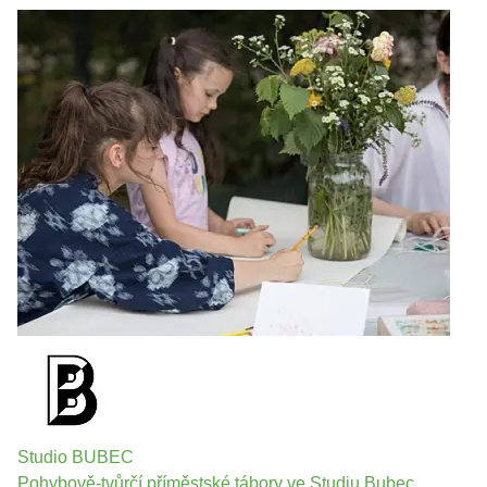
Studio BUBEC
Pohybově-tvůrčí příměstské tábory ve Studiu Bubec