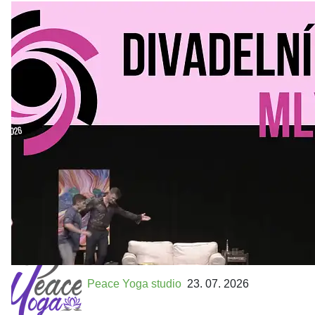
Divadelní Mlýn
30. 07. 2026
Kultura a volný čas
•
Divadelní mlýn. 15. až 18. října KD
MLEJN. Vstupenky již v prodeji.
Přijďte na přátelský festival divadla a inspirace 15. až 18.
října 2026 Vstupenky již v prodeji na GOOUT -
https://divadelnimlyn.cz/vstupenky Představ si čtyři dny
ve...
Peace Yoga studio
23. 07. 2026