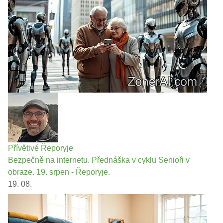
Přívětivé Řeporyje
Bezpečně na internetu. Přednáška v cyklu Senioři v
obraze. 19. srpen - Řeporyje.
19. 08.