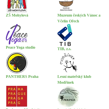
ZŠ Mohylová
Muzeum českých Vánoc a
Včelín Ořech
Peace Yoga studio
TIB, z.s.
PANTHERS Praha
Lesní mateřský klub
Modřínek