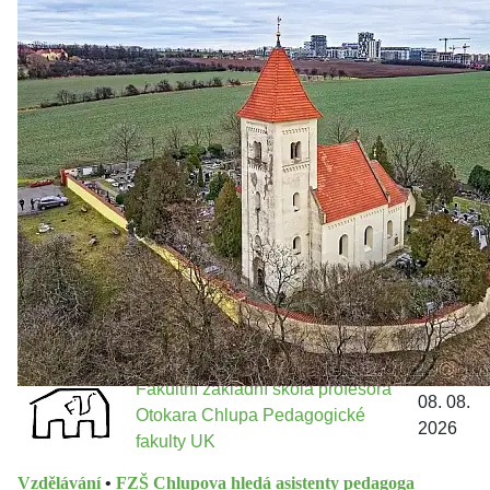
Zastanem se
03. 08. 2026
Politika
•
Volební seriál #02: Nová výstavba v jihozápadním
městě
Jakými nástroji navrhujete vstupovat z pozice ÚMČ Praha
13 do procesů developerské výstavby např. v lokalitě
Třebonice a Chaby, kterou umožňuje nově schválený
Metropolitn...
Fakultní základní škola profesora
08. 08.
Otokara Chlupa Pedagogické
2026
fakulty UK
Vzdělávání
•
FZŠ Chlupova hledá asistenty pedagoga