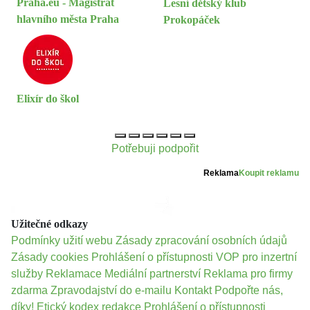
Praha.eu - Magistrát
Lesní dětský klub
hlavního města Praha
Prokopáček
Elixír do škol
Potřebuji podpořit
Reklama
Koupit reklamu
Užitečné odkazy
Podmínky užití webu
Zásady zpracování osobních údajů
Zásady cookies
Prohlášení o přístupnosti
VOP pro inzertní
služby
Reklamace
Mediální partnerství
Reklama pro firmy
zdarma
Zpravodajství do e-mailu
Kontakt
Podpořte nás,
díky!
Etický kodex redakce
Prohlášení o přístupnosti