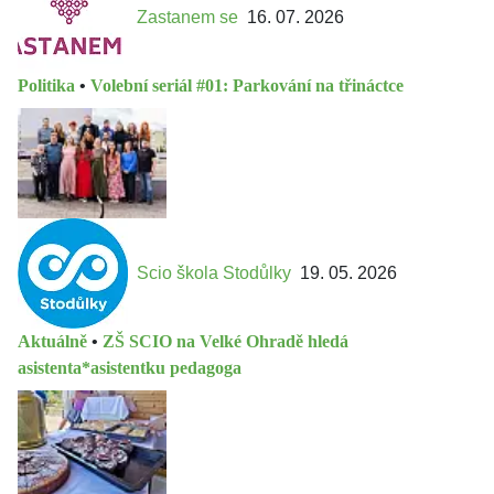
Zastanem se
16. 07. 2026
Politika
•
Volební seriál #01: Parkování na třináctce
Scio škola Stodůlky
19. 05. 2026
Aktuálně
•
ZŠ SCIO na Velké Ohradě hledá
asistenta*asistentku pedagoga