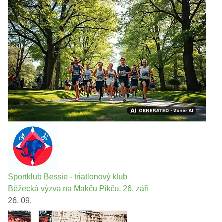
Sportklub Bessie - triatlonový klub
Běžecká výzva na Makču Pikču. 26. září
26. 09.