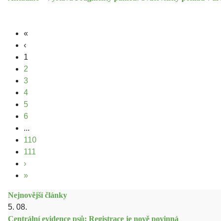
«
‹
1
2
3
4
5
6
...
110
111
›
»
Nejnovější články
5. 08.
Centrální evidence psů: Registrace je nově povinná