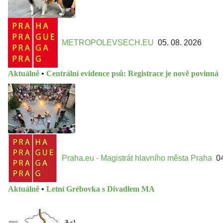
METROPOLEVSECH.EU
05. 08. 2026
Aktuálně
•
Centrální evidence psů: Registrace je nově povinná
Praha.eu - Magistrát hlavního města Praha
0
Aktuálně
•
Letní Grébovka s Divadlem MA