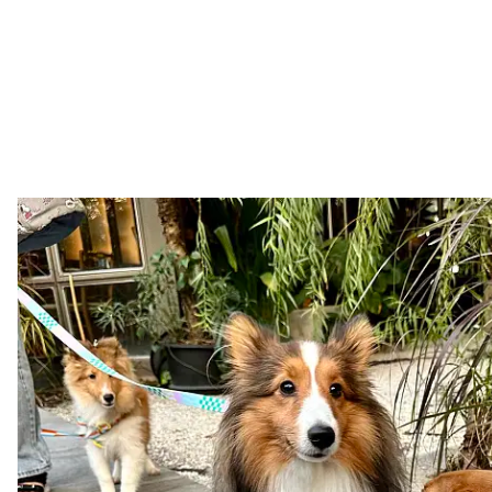
METROPOLEVSECH.EU
05. 08. 2026
Aktuálně
•
Centrální evidence psů: Regist
povinná
zdroj: Facebooková stránka Integrační centrum Praha (ICP) (text př
příspěvku) Máte psa? V České republice byla spuštěna Centrální evid
KALENDÁŘ AKCÍ