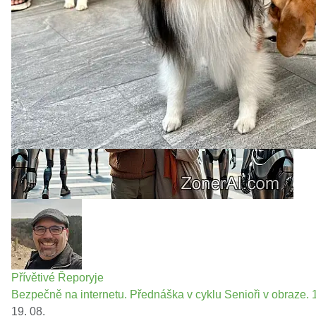
Přívětivé Řeporyje
Bezpečně na internetu. Přednáška v cyklu Senioři v obraze. 1
19. 08.