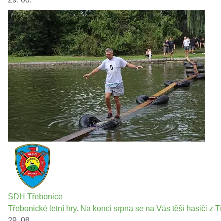
SDH Třebonice
Třebonické letní hry. Na konci srpna se na Vás těší hasiči z T
29. 08.