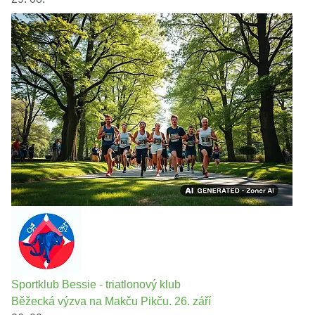
Sportklub Bessie - triatlonový klub
Běžecká výzva na Makču Pikču. 26. září