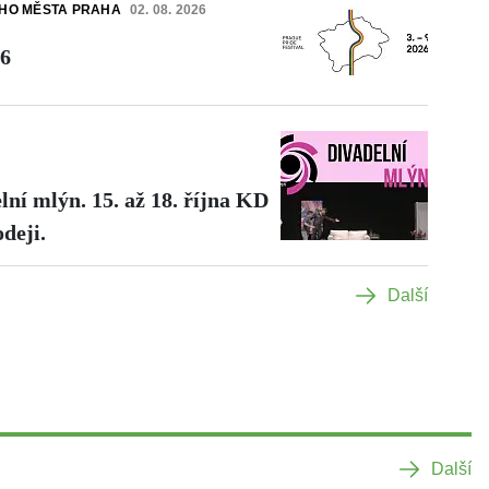
ÍHO MĚSTA PRAHA
02. 08. 2026
26
lní mlýn. 15. až 18. října KD
deji.
Další
Další