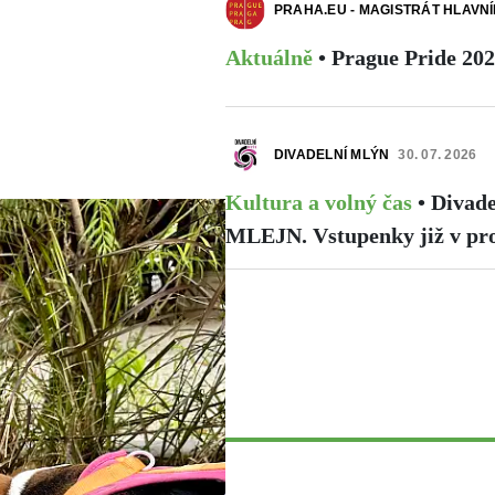
PRAHA.EU - MAGISTRÁT HLAVN
Aktuálně
•
Prague Pride 20
DIVADELNÍ MLÝN
30. 07. 2026
Kultura a volný čas
•
Divade
MLEJN. Vstupenky již v pro
race je nově
evzat podle zveřejněného
ence psů (...