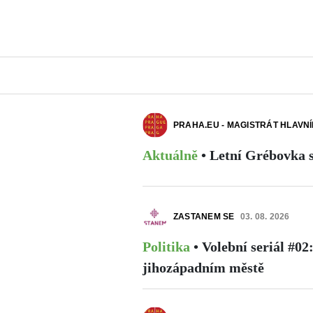
PRAHA.EU - MAGISTRÁT HLAVN
Aktuálně
•
Letní Grébovka 
ZASTANEM SE
03. 08. 2026
Politika
•
Volební seriál #02
jihozápadním městě