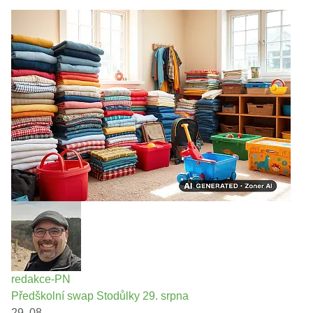
redakce-PN
Předškolní swap Stodůlky 29. srpna
29. 08.