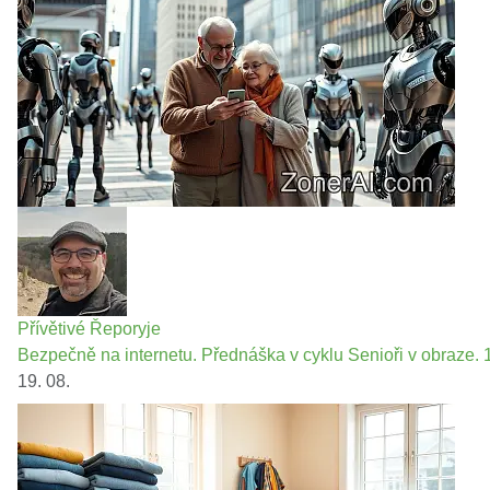
Přívětivé Řeporyje
Bezpečně na internetu. Přednáška v cyklu Senioři v obraze. 1
19. 08.