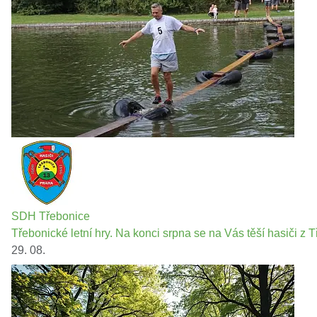
SDH Třebonice
Třebonické letní hry. Na konci srpna se na Vás těší hasiči z T
29. 08.