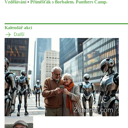
Vzdělávání
•
Příměšťák s florbalem. Panthers Camp.
Kalendář akcí
Další