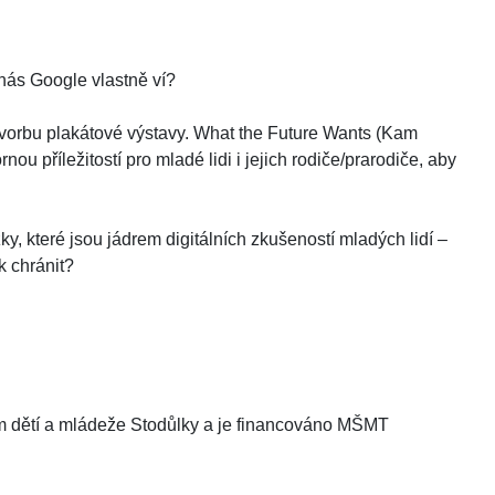
ás Google vlastně ví?
tvorbu plakátové výstavy. What the Future Wants (Kam
u příležitostí pro mladé lidi i jejich rodiče/prarodiče, aby
y, které jsou jádrem digitálních zkušeností mladých lidí –
k chránit?
dětí a mládeže Stodůlky a je financováno MŠMT