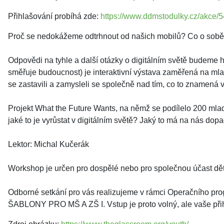
Přihlašování probíhá zde:
https://www.ddmstodulky.cz/akce/5
Proč se nedokážeme odtrhnout od našich mobilů? Co o sobě
Odpovědi na tyhle a další otázky o digitálním světě budeme
směřuje budoucnost) je interaktivní výstava zaměřená na mladé 
se zastavili a zamysleli se společně nad tím, co to znamená vy
Projekt What the Future Wants, na němž se podílelo 200 mladýc
jaké to je vyrůstat v digitálním světě? Jaký to má na nás do
Lektor: Michal Kučerák
Workshop je určen pro dospělé nebo pro společnou účast dětí s
Odborné setkání pro vás realizujeme v rámci Operačního 
ŠABLONY PRO MŠ A ZŠ I. Vstup je proto volný, ale vaše př