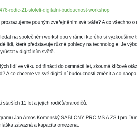
478-rodic-21-stoleti-digitalni-budoucnost-workshop
 prozrazujeme pouhým zveřejněním své tváře? A co všechno o n
 hledat na společném workshopu v rámci kterého si vyzkoušíme 
lidi, která představuje různé pohledy na technologie. Je výborno
růstat v digitálním světě.
h lidí ve věku od třinácti do osmnácti let, zkoumá klíčové otázk
pad? A co chceme ve své digitální budoucnosti změnit a co naopa
tarších 11 let a jejich rodičů/prarodičů.
programu Jan Amos Komenský ŠABLONY PRO MŠ A ZŠ I pro Dům 
ihláška závazná a kapacita omezena.