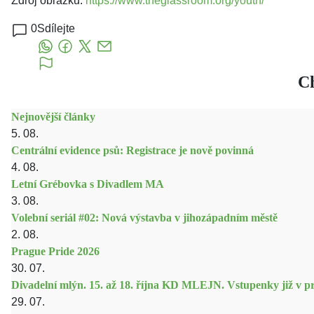
Zdroj obrázku:
https://www.theglassroom.org/youth/
0
Sdílejte
Ch
Nejnovější články
5. 08.
Centrální evidence psů: Registrace je nově povinná
4. 08.
Letní Grébovka s Divadlem MA
3. 08.
Volební seriál #02: Nová výstavba v jihozápadním městě
2. 08.
Prague Pride 2026
30. 07.
Divadelní mlýn. 15. až 18. října KD MLEJN. Vstupenky již v pr
29. 07.