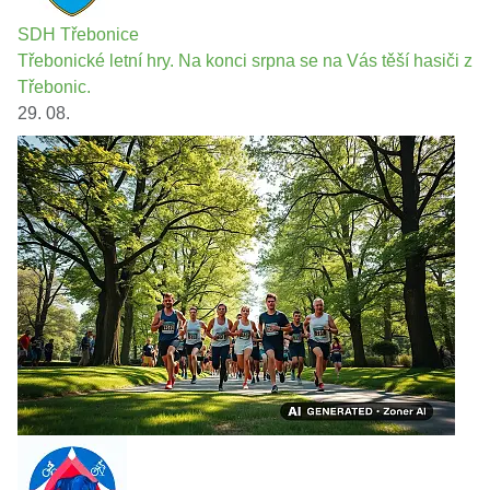
SDH Třebonice
Třebonické letní hry. Na konci srpna se na Vás těší hasiči z
Třebonic.
29. 08.