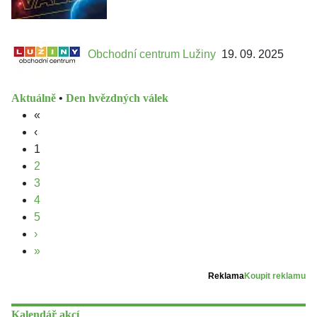
Obchodní centrum Lužiny
19. 09. 2025
Aktuálně
•
Den hvězdných válek
«
‹
1
2
3
4
5
›
»
Reklama
Koupit reklamu
Kalendář akcí