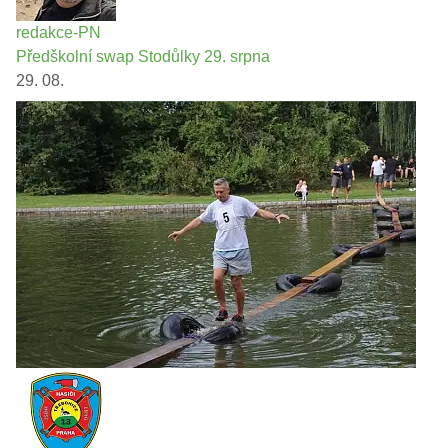
redakce-PN
Předškolní swap Stodůlky 29. srpna
29. 08.