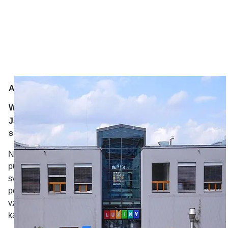
Archeologická 2256/1, 155 00
Adresa
Praha 5
Web:
https://www.ocluziny.cz/
Jsme na sociálních
sítích:
Nákupní centrum Lužiny vzniklo komplexní rekonstrukcí
původního prostoru sloužícího k prodeji a službám, které
svou kapacitou a trendem nevyhovovalo moderním
potřebám zákazníků. Ve vzdušné a prostorné budově
vznikly prostory k nákupům a nabídce služeb vhodných ke
každodenním potřebám zákazníků.