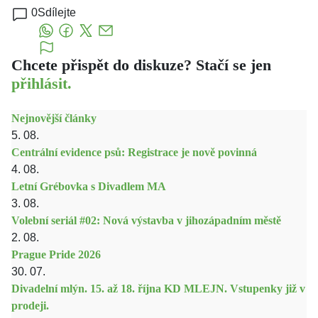
0
Sdílejte
Chcete přispět do diskuze? Stačí se jen
přihlásit.
Nejnovější články
5. 08.
Centrální evidence psů: Registrace je nově povinná
4. 08.
Letní Grébovka s Divadlem MA
3. 08.
Volební seriál #02: Nová výstavba v jihozápadním městě
2. 08.
Prague Pride 2026
30. 07.
Divadelní mlýn. 15. až 18. října KD MLEJN. Vstupenky již v
prodeji.