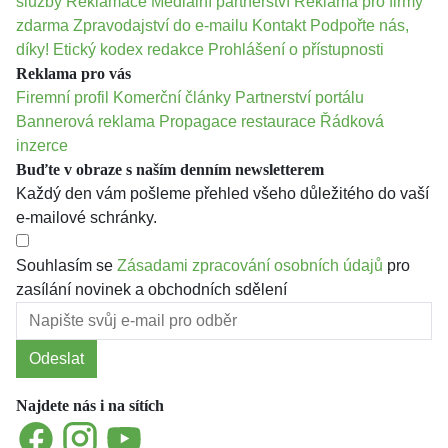
služby
Reklamace
Mediální partnerství
Reklama pro firmy
zdarma
Zpravodajství do e-mailu
Kontakt
Podpořte nás,
díky!
Etický kodex redakce
Prohlášení o přístupnosti
Reklama pro vás
Firemní profil
Komerční články
Partnerství portálu
Bannerová reklama
Propagace restaurace
Řádková
inzerce
Buďte v obraze s naším denním newsletterem
Každý den vám pošleme přehled všeho důležitého do vaší
e-mailové schránky.
Souhlasím se
Zásadami zpracování osobních údajů
pro
zasílání novinek a obchodních sdělení
Odeslat
Najdete nás i na sítích
Facebook
Instagram
YouTube