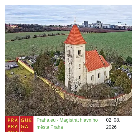
Zastanem se
03. 08. 2026
Politika
•
Volební seriál #02: Nová výstavba v jihozápadním
městě
Jakými nástroji navrhujete vstupovat z pozice ÚMČ Praha
13 do procesů developerské výstavby např. v lokalitě
Třebonice a Chaby, kterou umožňuje nově schválený
Metropolitn...
Praha.eu - Magistrát hlavního
02. 08.
města Praha
2026