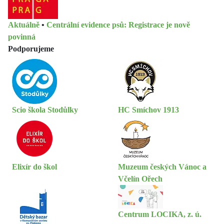
Aktuálně
•
Centrální evidence psů: Registrace je nově
povinná
Podporujeme
Scio škola Stodůlky
HC Smíchov 1913
Elixír do škol
Muzeum českých Vánoc a
Včelín Ořech
Centrum LOCIKA, z. ú.