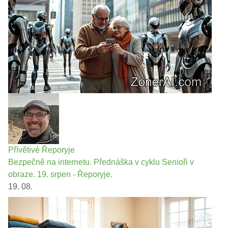
Přívětivé Řeporyje
Bezpečně na internetu. Přednáška v cyklu Senioři v
obraze. 19. srpen - Řeporyje.
19. 08.