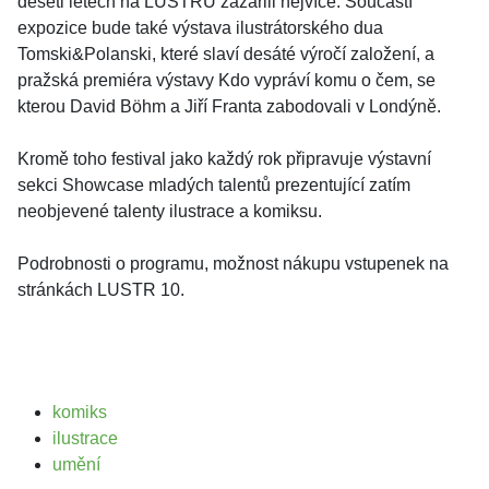
deseti letech na LUSTRU zazářili nejvíce. Součástí
expozice bude také výstava ilustrátorského dua
Tomski&Polanski, které slaví desáté výročí založení, a
pražská premiéra výstavy Kdo vypráví komu o čem, se
kterou David Böhm a Jiří Franta zabodovali v Londýně.
Kromě toho festival jako každý rok připravuje výstavní
sekci Showcase mladých talentů prezentující zatím
neobjevené talenty ilustrace a komiksu.
Podrobnosti o programu, možnost nákupu vstupenek na
stránkách LUSTR 10.
komiks
ilustrace
umění