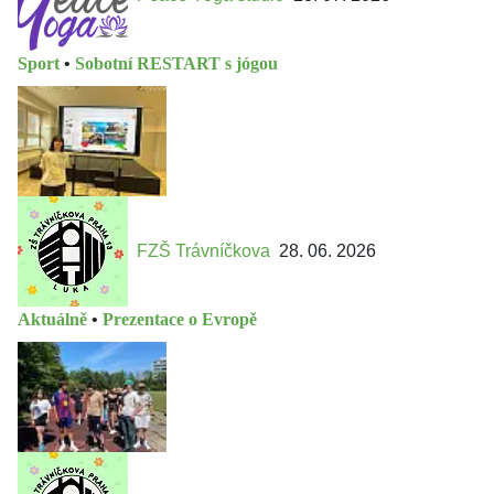
Sport
•
Sobotní RESTART s jógou
FZŠ Trávníčkova
28. 06. 2026
Aktuálně
•
Prezentace o Evropě