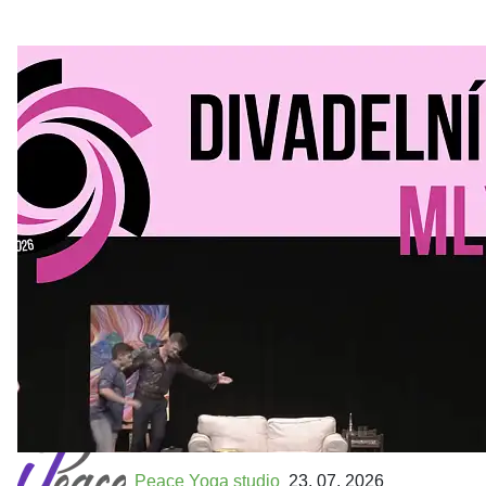
Divadelní Mlýn
30. 07. 2026
Kultura a volný čas
•
Divadelní mlýn. 15. až 18. října KD
MLEJN. Vstupenky již v prodeji.
Přijďte na přátelský festival divadla a inspirace 15. až 18.
října 2026 Vstupenky již v prodeji na GOOUT -
https://divadelnimlyn.cz/vstupenky Představ si čtyři dny
ve...
Peace Yoga studio
23. 07. 2026