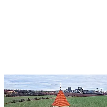
Zastanem se
03. 08. 2026
Politika
•
Volební seriál #02: Nová výstavba v jihozápadním
městě