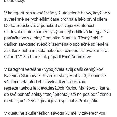
stodůlecký.
V kategorii žen rovněž vládly žlutozelené barvy, když se v
suverénně nejrychlejším čase prohnala jako první cílem
Dorka Součková. Z poněkud uctivější vzdálenosti
sledovala tento znamenitý výkon její oddílová kolegyně a
parťačka ze skupiny Dominika Šťastná. Těsný finiš tří
dalších závodnic svědčící zejména o společně sdíleném
zážitku z běhu musela nakonec rozsoudit cílová kamera
štábu TV13 a bronz tak připadl Emě Adamkové.
V kategorii veteránek vybojovala svůj další cenný kov
Kateřina Slámová z Běžecké školy Prahy 13, sklonit se
však musela před elitní vytrvalkyní a českou
reprezentatkou let devadesátých Karlou Mališovou, která
do své bohaté sbírky trofejí přidala jistě ne poslední zlatou
medaili, určitě však první pivní speciál z Prokopáku.
V duelu nejzkušenějších závodníků měl v závěrečných