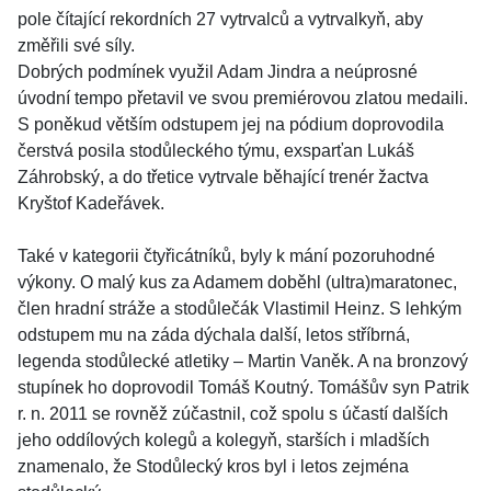
pole čítající rekordních 27 vytrvalců a vytrvalkyň, aby
změřili své síly.
Dobrých podmínek využil Adam Jindra a neúprosné
úvodní tempo přetavil ve svou premiérovou zlatou medaili.
S poněkud větším odstupem jej na pódium doprovodila
čerstvá posila stodůleckého týmu, exsparťan Lukáš
Záhrobský, a do třetice vytrvale běhající trenér žactva
Kryštof Kadeřávek.
Také v kategorii čtyřicátníků, byly k mání pozoruhodné
výkony. O malý kus za Adamem doběhl (ultra)maratonec,
člen hradní stráže a stodůlečák Vlastimil Heinz. S lehkým
odstupem mu na záda dýchala další, letos stříbrná,
legenda stodůlecké atletiky – Martin Vaněk. A na bronzový
stupínek ho doprovodil Tomáš Koutný. Tomášův syn Patrik
r. n. 2011 se rovněž zúčastnil, což spolu s účastí dalších
jeho oddílových kolegů a kolegyň, starších i mladších
znamenalo, že Stodůlecký kros byl i letos zejména