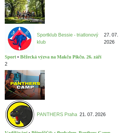
Sportklub Bessie - triatlonový
27. 07.
klub
2026
Sport
•
Běžecká výzva na Makču Pikču. 26. září
2
PANTHERS Praha
21. 07. 2026
Vzdělávání
•
Příměšťák s florbalem. Panthers Camp.