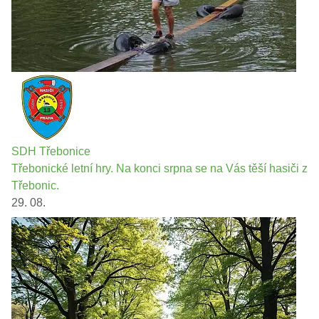
SDH Třebonice
Třebonické letní hry. Na konci srpna se na Vás těší hasiči z
Třebonic.
29. 08.