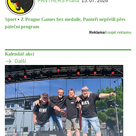
PANTHERS Praha
15. 07. 2026
Sport
•
Z Prague Games bez medaile, Panteři nepřešli přes
páteční program
Reklama
Koupit reklamu
Kalendář akcí
Další