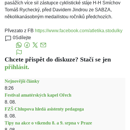
pasážích více sil zástupce cyklistické stáje H-H Smíchov
Tomáš Rychecký, před Davidem Jindrou ze SABZA,
několikanásobným medailistou ročníků předchozích.
Přvezato z FB
https://www.facebook.com/atletika.stodulky
0
Sdílejte
Chcete přispět do diskuze? Stačí se jen
přihlásit.
Nejnovější články
8:26
Festival amatérských kapel Ořech
8. 08.
FZŠ Chlupova hledá asistenty pedagoga
8. 08.
Tipy na akce o víkendu 8. a 9. srpna v Praze
8. 08.