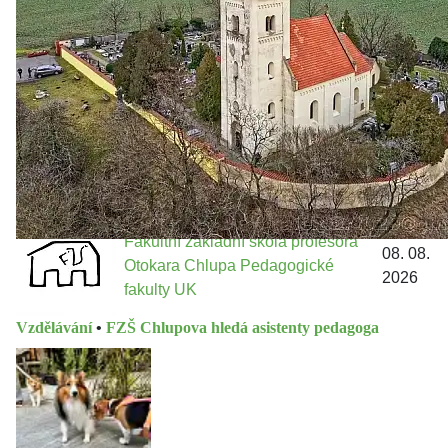
Jakými nástroji navrhujete vstupovat z pozice ÚMČ Praha
13 do procesů developerské výstavby např. v lokalitě
Třebonice a Chaby, kterou umožňuje nově schválený
Metropolitn...
Fakultní základní škola profesora
08. 08.
Otokara Chlupa Pedagogické
2026
fakulty UK
Vzdělávání
•
FZŠ Chlupova hledá asistenty pedagoga