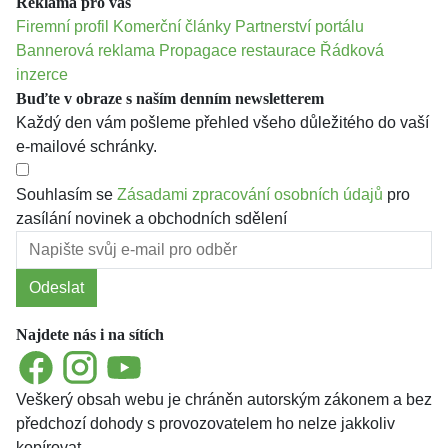
Reklama pro vás
Firemní profil
Komerční články
Partnerství portálu
Bannerová reklama
Propagace restaurace
Řádková
inzerce
Buďte v obraze s naším denním newsletterem
Každý den vám pošleme přehled všeho důležitého do vaší
e-mailové schránky.
Souhlasím se
Zásadami zpracování osobních údajů
pro
zasílání novinek a obchodních sdělení
Odeslat
Najdete nás i na sítích
Facebook
Instagram
YouTube
Veškerý obsah webu je chráněn autorským zákonem a bez
předchozí dohody s provozovatelem ho nelze jakkoliv
kopírovat.