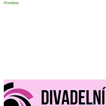
Premium
Divadelní Mlýn
30. 07. 2026
Kultura a volný čas
•
Divadelní mlýn. 15. až 18. října KD