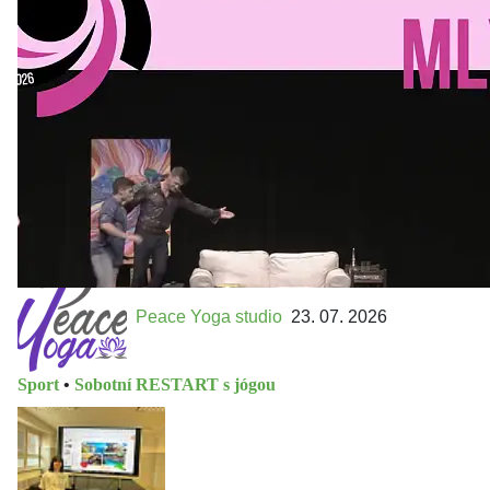
MLEJN. Vstupenky již v prodeji.
Přijďte na přátelský festival divadla a inspirace 15. až 18.
října 2026 Vstupenky již v prodeji na GOOUT -
https://divadelnimlyn.cz/vstupenky Představ si čtyři dny
ve...
Peace Yoga studio
23. 07. 2026
Sport
•
Sobotní RESTART s jógou