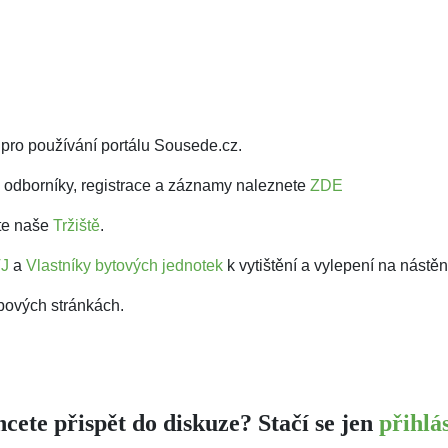
pro používání portálu Sousede.cz.
 odborníky, registrace a záznamy naleznete
ZDE
vte naše
Tržiště
.
VJ
a
Vlastníky bytových jednotek
k vytištění a vylepení na nástě
bových stránkách.
cete přispět do diskuze? Stačí se jen
přihlás