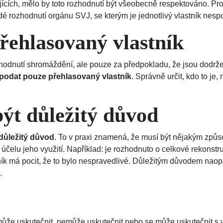
ujících, mělo by toto rozhodnutí být všeobecně respektováno. Pr
é rozhodnutí orgánu SVJ, se kterým je jednotlivý vlastník nesp
řehlasovaný vlastník
hodnutí shromáždění, ale pouze za předpokladu, že jsou dodrž
podat pouze přehlasovaný vlastník
. Správně určit, kdo to je
ýt důležitý důvod
důležitý důvod
. To v praxi znamená, že musí být nějakým zp
 účelu jeho využití. Například: je rozhodnuto o celkové rekonst
tník má pocit, že to bylo nespravedlivé. Důležitým důvodem nao
.
e uskutečnit, nemůže uskutečnit nebo se může uskutečnit s vý