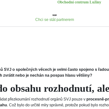
Obchodní centrum Lužiny
Chci se stát partnerem
SVJ o společných věcech je velmi často spojeno s řadou in
zvrátit nebo je nechán na pospas hlasu většiny?
do obsahu rozhodnutí, al
žádat přezkoumání rozhodnutí orgánů SVJ pouze v
procesně-p
sahu
. Což bylo do určité míry správné, protože pokud bylo ro