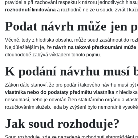
pravidel a při zachování respektu k názoru jednotlivých hlas
rozhodnutí limitována
a rozhodně nelze u soudu zvrátit každ
Podat návrh může jen p
Věcně, tedy z hlediska obsahu, může soud zasáhnout do roz
Nejdůležitějším je, že
návrh na takové přezkoumání může 
dlouhodobě zabývá výkladem tohoto pojmu.
K podání návrhu musí b
Zákon dále stanoví, že pro podání takového návrhu musí být
vlastníka nebo do podstaty předmětu vlastníka
z hlediska
nesouhlasí, nebo je odvolán člen statutárního orgánu a vlas
rozúčtováním služeb, leda by zvýšení bylo nemorálně vysoké
Jak soud rozhoduje?
Soud rozhoduje, zda se napadené rozhodnutí shromáždění můž