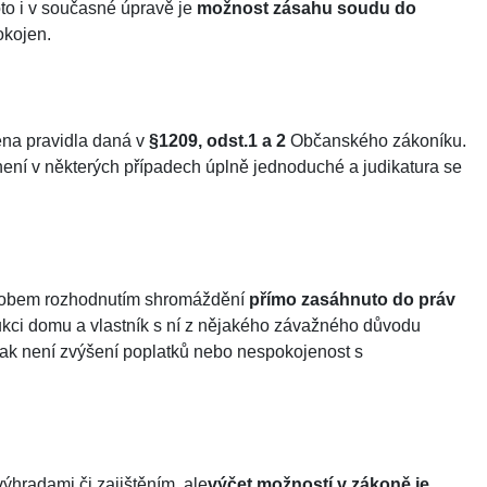
oto i v současné úpravě je
možnost zásahu soudu do
okojen.
ena pravidla daná v
§1209, odst.1 a 2
Občanského zákoníku.
, není v některých případech úplně jednoduché a judikatura se
ůsobem rozhodnutím shromáždění
přímo zasáhnuto do práv
rukci domu a vlastník s ní z nějakého závažného důvodu
pak není zvýšení poplatků nebo nespokojenost s
hradami či zajištěním, ale
výčet možností v zákoně je