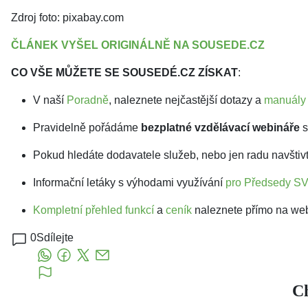
Zdroj foto: pixabay.com
ČLÁNEK VYŠEL ORIGINÁLNĚ NA SOUSEDE.CZ
CO VŠE MŮŽETE SE SOUSEDÉ.CZ ZÍSKAT
:
V naší
Poradně
, naleznete nejčastější dotazy a
manuály
Pravidelně pořádáme
bezplatné vzdělávací webináře
s
Pokud hledáte dodavatele služeb, nebo jen radu navšti
Informační letáky s výhodami využívání
pro Předsedy S
Kompletní přehled funkcí
a
ceník
naleznete přímo na we
0
Sdílejte
Ch