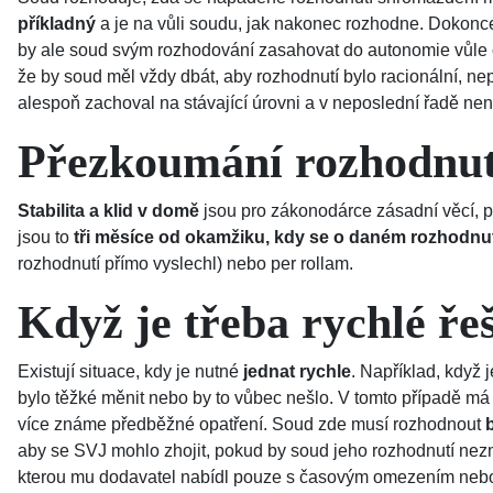
příkladný
a je na vůli soudu, jak nakonec rozhodne. Dokonce
by ale soud svým rozhodování zasahovat do autonomie vůle 
že by soud měl vždy dbát, aby rozhodnutí bylo racionální, n
alespoň zachoval na stávající úrovni a v neposlední řadě nena
Přezkoumání rozhodnut
Stabilita a klid v domě
jsou pro zákonodárce zásadní věcí, pr
jsou to
tři měsíce od okamžiku, kdy se o daném rozhodnu
rozhodnutí přímo vyslechl) nebo per rollam.
Když je třeba rychlé ře
Existují situace, kdy je nutné
jednat rychle
. Například, když
bylo těžké měnit nebo by to vůbec nešlo. V tomto případě m
více známe předběžné opatření. Soud zde musí rozhodnout
aby se SVJ mohlo zhojit, pokud by soud jeho rozhodnutí nezm
kterou mu dodavatel nabídl pouze s časovým omezením nebo by