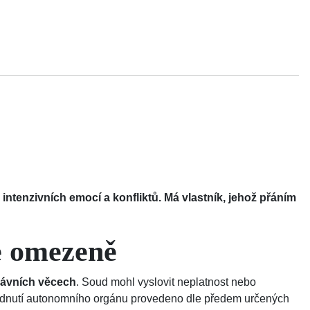
tenzivních emocí a konfliktů. Má vlastník, jehož přáním
e omezeně
rávních věcech
. Soud mohl vyslovit neplatnost nebo
zhodnutí autonomního orgánu provedeno dle předem určených