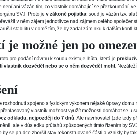
 není ani vázán tím, co vlastník domáhající se přezkoumání, 
orgánu SVJ. Proto je
v zákoně pojistka
: soud je vázán tzv.
slu
epřevážil v něm zájem jednotlivce nad zájmem celého společenst
rušil stabilitu v domě tím, že by zadal záminku k dalším konflik
í je možné jen po omeze
oto pro podání návrhu k soudu existuje lhůta, která je
prekluzi
tí vlastník dozvěděl nebo se o něm dozvědět mohl
. Nezáleží
šení
 je rozhodnutí spojeno s fyzickým výkonem nějaké úpravy domu n
á přehlasovaný vlastník možnost využít možnosti domáhat se u 
bez odkladu, nejpozději do 7 dnů
. Ale navrhovatel (zde tedy 
ěnil, ale v důsledku průtahů způsobených tímto řízením by SVJ
 se prudce zhoršil stav rekonstruované části a vznikly by tak 