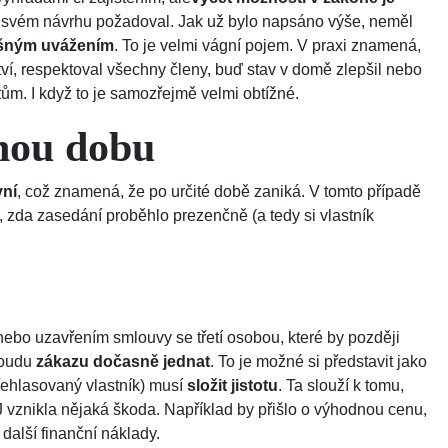
ve svém návrhu požadoval. Jak už bylo napsáno výše, neměl
šným uvážením
. To je velmi vágní pojem. V praxi znamená,
ví, respektoval všechny členy, buď stav v domě zlepšil nebo
tům. I když to je samozřejmě velmi obtížné.
nou dobu
vní
, což znamená, že po určité době zaniká. V tomto případě
, zda zasedání proběhlo prezenčně (a tedy si vlastník
ebo uzavřením smlouvy se třetí osobou, které by později
soudu
zákazu dočasně jednat
. To je možné si představit jako
přehlasovaný vlastník) musí
složit jistotu
. Ta slouží k tomu,
 vznikla nějaká škoda. Například by přišlo o výhodnou cenu,
další finanční náklady.