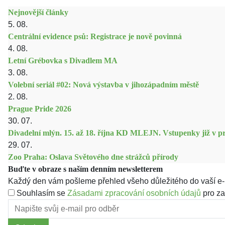
Nejnovější články
5. 08.
Centrální evidence psů: Registrace je nově povinná
4. 08.
Letní Grébovka s Divadlem MA
3. 08.
Volební seriál #02: Nová výstavba v jihozápadním městě
2. 08.
Prague Pride 2026
30. 07.
Divadelní mlýn. 15. až 18. října KD MLEJN. Vstupenky již v pr
29. 07.
Zoo Praha: Oslava Světového dne strážců přírody
Buďte v obraze s naším denním newsletterem
Každý den vám pošleme přehled všeho důležitého do vaší e-
Souhlasím se
Zásadami zpracování osobních údajů
pro za