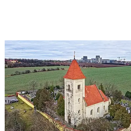
Zastanem se
03. 08. 2026
Politika
•
Volební seriál #02: Nová výstavba v jihozápadním
městě
Jakými nástroji navrhujete vstupovat z pozice ÚMČ Praha
13 do procesů developerské výstavby např. v lokalitě
Třebonice a Chaby, kterou umožňuje nově schválený
Metropolitn...