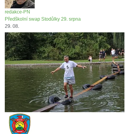
redakce-PN
Předškolní swap Stodůlky 29. srpna
29. 08.