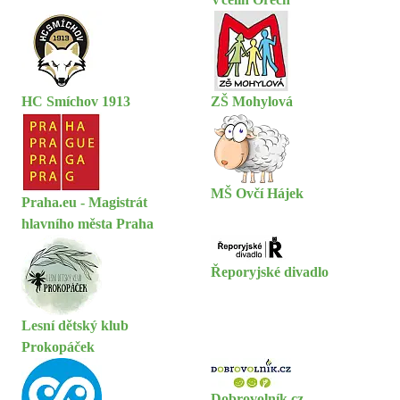
HC Smíchov 1913
ZŠ Mohylová
MŠ Ovčí Hájek
Praha.eu - Magistrát
hlavního města Praha
Řeporyjské divadlo
Lesní dětský klub
Prokopáček
Dobrovolník.cz