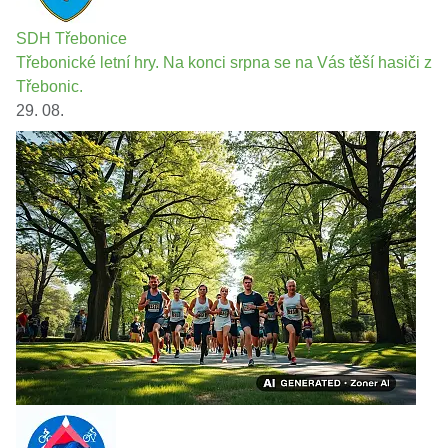
SDH Třebonice
Třebonické letní hry. Na konci srpna se na Vás těší hasiči z
Třebonic.
29. 08.