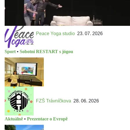
Peace Yoga studio
23. 07. 2026
Sport
•
Sobotní RESTART s jógou
FZŠ Trávníčkova
28. 06. 2026
Aktuálně
•
Prezentace o Evropě