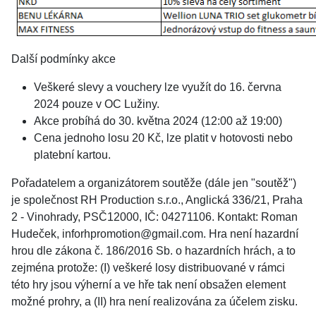
Další podmínky akce
Veškeré slevy a vouchery lze využít do 16. června
2024 pouze v OC Lužiny.
Akce probíhá do 30. května 2024 (12:00 až 19:00)
Cena jednoho losu 20 Kč, lze platit v hotovosti nebo
platební kartou.
Pořadatelem a organizátorem soutěže (dále jen "soutěž")
je společnost RH Production s.r.o., Anglická 336/21, Praha
2 - Vinohrady, PSČ12000, IČ: 04271106. Kontakt: Roman
Hudeček, inforhpromotion@gmail.com. Hra není hazardní
hrou dle zákona č. 186/2016 Sb. o hazardních hrách, a to
zejména protože: (I) veškeré losy distribuované v rámci
této hry jsou výherní a ve hře tak není obsažen element
možné prohry, a (II) hra není realizována za účelem zisku.