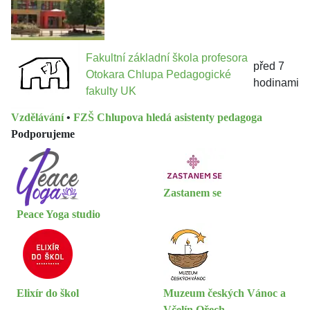
Fakultní základní škola profesora
před 7
Otokara Chlupa Pedagogické
hodinami
fakulty UK
Vzdělávání
•
FZŠ Chlupova hledá asistenty pedagoga
Podporujeme
Zastanem se
Peace Yoga studio
Elixír do škol
Muzeum českých Vánoc a
Včelín Ořech