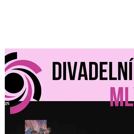
Divadelní Mlýn
30. 07. 2026
Kultura a volný čas
•
Divadelní mlýn. 15. až 18. října KD
MLEJN. Vstupenky již v prodeji.
Přijďte na přátelský festival divadla a inspirace 15. až 18.
října 2026 Vstupenky již v prodeji na GOOUT -
https://divadelnimlyn.cz/vstupenky Představ si čtyři dny
ve...