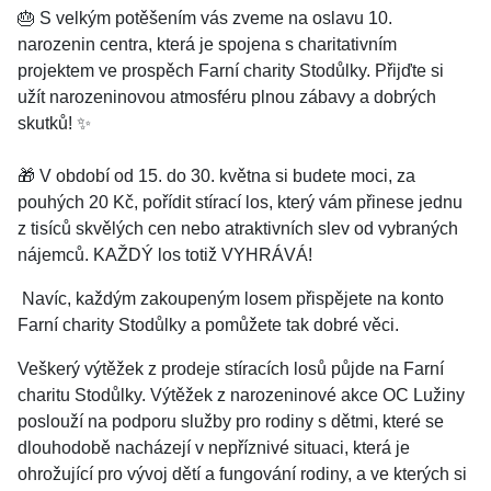
🎂 S velkým potěšením vás zveme na oslavu 10.
narozenin centra, která je spojena s charitativním
projektem ve prospěch Farní charity Stodůlky. Přijďte si
užít narozeninovou atmosféru plnou zábavy a dobrých
skutků! ✨
🎁 V období od 15. do 30. května si budete moci, za
pouhých 20 Kč, pořídit stírací los, který vám přinese jednu
z tisíců skvělých cen nebo atraktivních slev od vybraných
nájemců. KAŽDÝ los totiž VYHRÁVÁ!
Navíc, každým zakoupeným losem přispějete na konto
Farní charity Stodůlky a pomůžete tak dobré věci.
Veškerý výtěžek z prodeje stíracích losů půjde na Farní
charitu Stodůlky. Výtěžek z narozeninové akce OC Lužiny
poslouží na podporu služby pro rodiny s dětmi, které se
dlouhodobě nacházejí v nepříznivé situaci, která je
ohrožující pro vývoj dětí a fungování rodiny, a ve kterých si