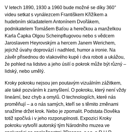
V letech 1890, 1930 a 1960 bude možné se díky 360°
videu setkat s vynálezcem Františkem Křižíkem a
hudebním skladatelem Antonínem Dvořákem,
podnikatelem Tomášem Baťou a herečkou a manželkou
Karla Čapka Olgou Scheinpflugovou nebo s vědcem
Jaroslavem Heyrovským a hercem Janem Werichem,
jejichž úvahy doprovází i nadhled, humor a ironie. Na
závěr přisednou do vlakového kupé i dva roboti a ukážou,
že pohled na lidstvo a jeho úsilí o pokrok může být různý –
lidský, nebo umělý.
Kroky pokroku nejsou jen poutavým vizuálním zážitkem,
ale také pozváním k zamyšlení. O pokroku, který není vždy
lineární, bez chyb a omylů. O technologiích, které nás
proměňují – a o nás samých, kteří se s těmito změnami
snažíme držet krok. Nebo je zpomalit. Podstata člověka
totiž spočívá i v jeho rozporuplnosti. Expozici Kroky
pokroku vytvořil autorský tým Národního muzea ve