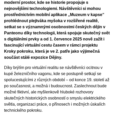
moderní prostor, kde se historie propojuje s
nejnovějšími technologiemi. Návštěvníci si mohou
prostřednictvím mobilní aplikace „Muzeum v kapse“
prohlédnout plejtváka myšoka v rozšířené realitě,
setkat se s významnými osobnostmi českých dějin v
Panteonu díky technologii, která spojuje skutečný svět
s digitálními prvky a od 1. července 2025 nově zažít i
fascinující virtuální cestu časem v rámci projektu
Kroky pokroku, která je ve 2. patře jako výjimečná
součást stálé expozice Dějiny.
Díky brýlím pro virtuální realitu se návštěvníci ocitnou v
kupé železničního vagonu, kde se postupně setkají se
spolucestujícími z různých období – od konce 19. století až
po současnost, a možná i budoucnost. Zaslechnout bude
možné fiktivní, ale myšlenkově hluboké rozhovory
skutečných historických osobností o smyslu elektrického
světla, organizaci práce, o přínosech i možných úskalích
technického pokroku.