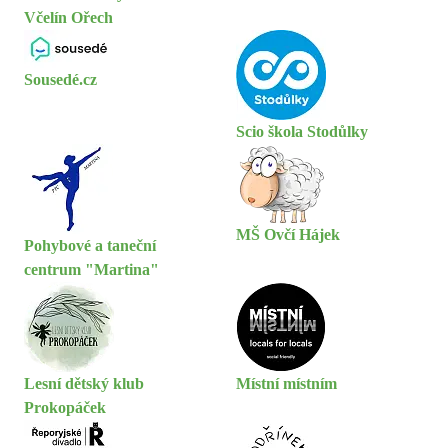
Včelín Ořech
Sousedé.cz
Scio škola Stodůlky
MŠ Ovčí Hájek
Pohybové a taneční
centrum "Martina"
Lesní dětský klub
Místní místním
Prokopáček