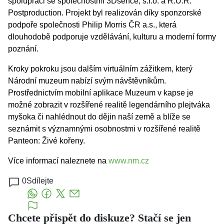
spolupráci se společnostmi 3Dsence, s.r.o. a R.U.R.
Postproduction. Projekt byl realizován díky sponzorské
podpoře společnosti Philip Morris ČR a.s., která
dlouhodobě podporuje vzdělávání, kulturu a moderní formy
poznání.
Kroky pokroku jsou dalším virtuálním zážitkem, který
Národní muzeum nabízí svým návštěvníkům.
Prostřednictvím mobilní aplikace Muzeum v kapse je
možné zobrazit v rozšířené realitě legendárního plejtváka
myšoka či nahlédnout do dějin naší země a blíže se
seznámit s významnými osobnostmi v rozšířené realitě
Panteon: Živé kořeny.
Více informací naleznete na
www.nm.cz
0
Sdílejte
Chcete přispět do diskuze? Stačí se jen