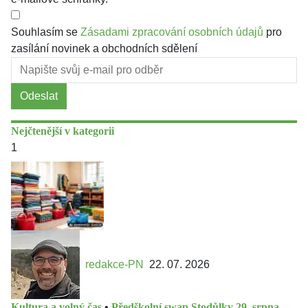
Souhlasím se
Zásadami zpracování osobních údajů
pro
zasílání novinek a obchodních sdělení
Odeslat
Nejčtenější v kategorii
1
redakce-PN
22. 07. 2026
Kultura a volný čas
•
Předškolní swap Stodůlky 29. srpna