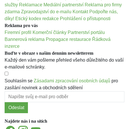
služby
Reklamace
Mediální partnerství
Reklama pro firmy
zdarma
Zpravodajství do e-mailu
Kontakt
Podpořte nás,
díky!
Etický kodex redakce
Prohlášení o přístupnosti
Reklama pro vás
Firemní profil
Komerční články
Partnerství portálu
Bannerová reklama
Propagace restaurace
Řádková
inzerce
Buďte v obraze s naším denním newsletterem
Každý den vám pošleme přehled všeho důležitého do vaší
e-mailové schránky.
Souhlasím se
Zásadami zpracování osobních údajů
pro
zasílání novinek a obchodních sdělení
Odeslat
Najdete nás i na sítích
Facebook
Instagram
YouTube