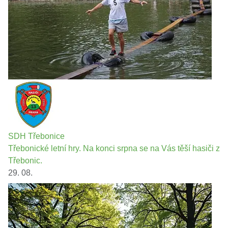
SDH Třebonice
Třebonické letní hry. Na konci srpna se na Vás těší hasiči z
Třebonic.
29. 08.