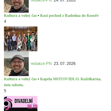
redakce-PN
24. 07. 2026
Kultura a volný čas
•
Kozí pochod z Radotína do Kosoře
4
redakce-PN
23. 07. 2026
Kultura a volný čas
•
Kapela MOTOVIDLO. Kuželkárna,
tuto sobotu.
5