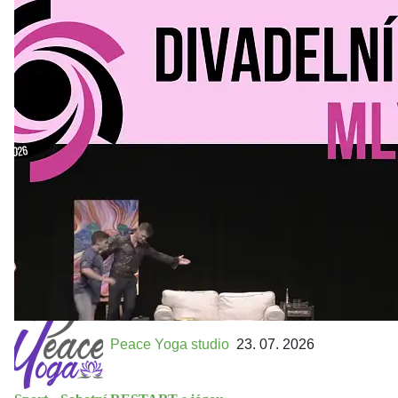
Divadelní Mlýn
30. 07. 2026
Kultura a volný čas
•
Divadelní mlýn. 15. až 18. října KD
MLEJN. Vstupenky již v prodeji.
Přijďte na přátelský festival divadla a inspirace 15. až 18.
října 2026 Vstupenky již v prodeji na GOOUT -
https://divadelnimlyn.cz/vstupenky Představ si čtyři dny
ve...
Peace Yoga studio
23. 07. 2026