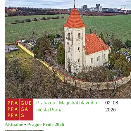
Zastanem se
03. 08. 2026
Politika
•
Volební seriál #02: Nová výstavba v jihozápadním
městě
Jakými nástroji navrhujete vstupovat z pozice ÚMČ Praha
13 do procesů developerské výstavby např. v lokalitě
Třebonice a Chaby, kterou umožňuje nově schválený
Metropolitn...
Praha.eu - Magistrát hlavního
02. 08.
města Praha
2026
Aktuálně
•
Prague Pride 2026