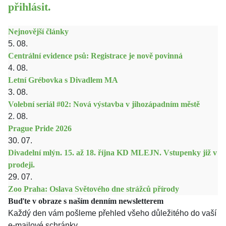
přihlásit.
Nejnovější články
5. 08.
Centrální evidence psů: Registrace je nově povinná
4. 08.
Letní Grébovka s Divadlem MA
3. 08.
Volební seriál #02: Nová výstavba v jihozápadním městě
2. 08.
Prague Pride 2026
30. 07.
Divadelní mlýn. 15. až 18. října KD MLEJN. Vstupenky již v
prodeji.
29. 07.
Zoo Praha: Oslava Světového dne strážců přírody
Buďte v obraze s naším denním newsletterem
Každý den vám pošleme přehled všeho důležitého do vaší
e-mailové schránky.