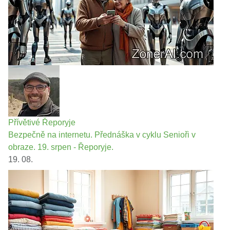
Přívětivé Řeporyje
Bezpečně na internetu. Přednáška v cyklu Senioři v
obraze. 19. srpen - Řeporyje.
19. 08.