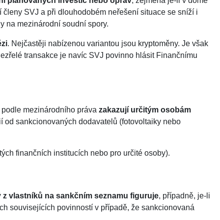
ní plánovaných investic nebo oprav
, zejména je-li v domě
ní členy SVJ a při dlouhodobém neřešení situace se sníží i
dy na mezinárodní soudní spory.
zi
. Nejčastěji nabízenou variantou jsou kryptoměny. Je však
odezřelé transakce je navíc SVJ povinno hlásit Finančnímu
iž podle mezinárodního práva
zakazují určitým osobám
ií od sankcionovaných dodavatelů (fotovoltaiky nebo
ch finančních institucích nebo pro určité osoby).
ý z vlastníků na sankčním seznamu figuruje
, případně, je-li
ech souvisejících povinností v případě, že sankcionovaná