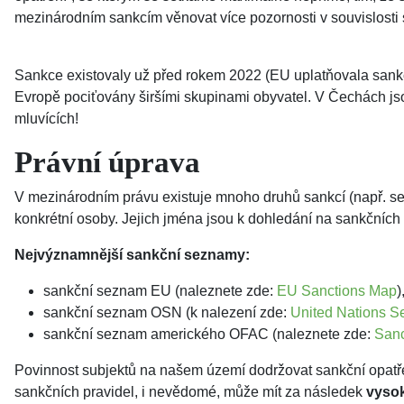
mezinárodním sankcím věnovat více pozornosti v souvislos
Sankce existovaly už před rokem 2022 (EU uplatňovala sankce
Evropě pociťovány širšími skupinami obyvatel. V Čechách jsou 
mluvících!
Právní úprava
V mezinárodním právu existuje mnoho druhů sankcí (např. sekt
konkrétní osoby. Jejich jména jsou k dohledání na sankčníc
Nejvýznamnější sankční seznamy:
sankční seznam EU (naleznete zde:
EU Sanctions Map
)
sankční seznam OSN (k nalezení zde:
United Nations Se
sankční seznam amerického OFAC (naleznete zde:
Sanc
Povinnost subjektů na našem území dodržovat sankční opatř
sankčních pravidel, i nevědomé, může mít za následek
vysok