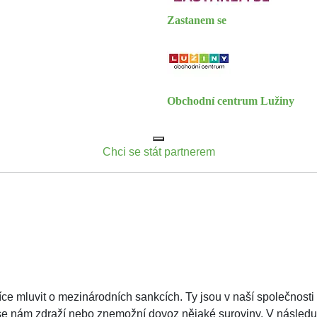
Zastanem se
Obchodní centrum Lužiny
Chci se stát partnerem
íce mluvit o mezinárodních sankcích. Ty jsou v naší společnosti 
se nám zdraží nebo znemožní dovoz nějaké suroviny. V následuj