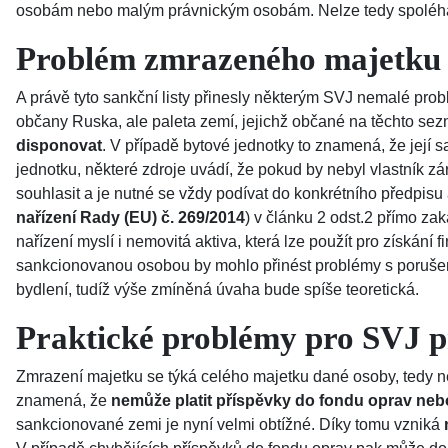
osobám nebo malým právnickým osobám. Nelze tedy spoléhat 
Problém zmrazeného majetku
A právě tyto sankční listy přinesly některým SVJ nemalé probl
občany Ruska, ale paleta zemí, jejichž občané na těchto se
disponovat
. V případě bytové jednotky to znamená, že její 
jednotku, některé zdroje uvádí, že pokud by nebyl vlastník z
souhlasit a je nutné se vždy podívat do konkrétního předpisu
nařízení Rady (EU) č. 269/2014
) v článku 2 odst.2 přímo z
nařízení myslí i nemovitá aktiva, která lze použít pro získání
sankcionovanou osobou by mohlo přinést problémy s porušením 
bydlení, tudíž výše zmíněná úvaha bude spíše teoretická.
Praktické problémy pro SVJ p
Zmrazení majetku se týká celého majetku dané osoby, tedy ne
znamená, že
nemůže platit příspěvky do fondu oprav nebo
sankcionované zemi je nyní velmi obtížné. Díky tomu vzniká