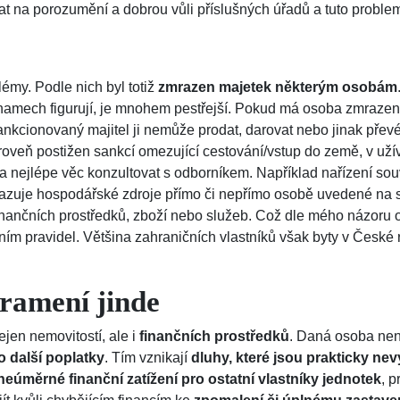
na porozumění a dobrou vůli příslušných úřadů a tuto problem
émy. Podle nich byl totiž
zmrazen majetek některým osobám
znamech figurují, je mnohem pestřejší. Pokud má osoba zmraze
sankcionovaný majitel ji nemůže prodat, darovat nebo jinak přev
ároveň postižen sankcí omezující cestování/vstup do země, v uží
 a nejlépe věc konzultovat s odborníkem. Například nařízení souv
akazuje hospodářské zdroje přímo či nepřímo osobě uvedené na s
 finančních prostředků, zboží nebo služeb. Což dle mého názoru o
pravidel. Většina zahraničních vlastníků však byty v České repu
ramení jinde
jen nemovitostí, ale i
finančních prostředků
. Daná osoba není
 další poplatky
. Tím vznikají
dluhy, které jsou prakticky ne
neúměrné finanční zatížení pro ostatní vlastníky jednotek
, 