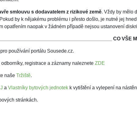
vře smlouvu s dodavatelem z rizikové země
. Vždy by mělo 
Pokud by k nějakému problému i přesto došlo, je nutné jej hne
ím opatřením naopak v žádném případě nejsou ustanovení diskr
_________________________________________
CO VŠE M
pro používání portálu Sousede.cz.
 odborníky, registrace a záznamy naleznete
ZDE
vte naše
Tržiště
.
VJ
a
Vlastníky bytových jednotek
k vytištění a vylepení na nástě
bových stránkách.