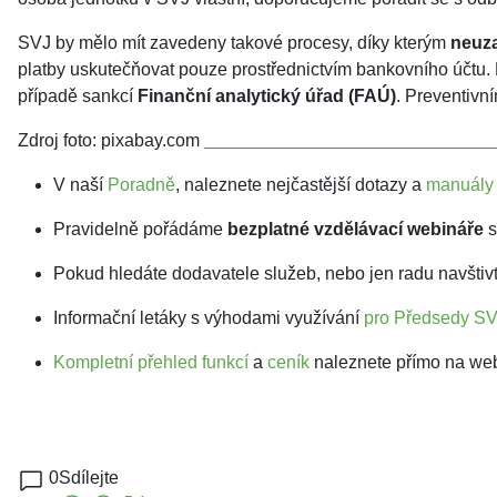
SVJ by mělo mít zavedeny takové procesy, díky kterým
neuza
platby uskutečňovat pouze prostřednictvím bankovního účtu. 
případě sankcí
Finanční analytický úřad (FAÚ)
. Preventivn
Zdroj foto: pixabay.com
_____________________________
V naší
Poradně
, naleznete nejčastější dotazy a
manuály
Pravidelně pořádáme
bezplatné vzdělávací webináře
s
Pokud hledáte dodavatele služeb, nebo jen radu navšti
Informační letáky s výhodami využívání
pro Předsedy S
Kompletní přehled funkcí
a
ceník
naleznete přímo na we
0
Sdílejte