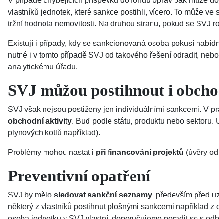
V případě chybějících příspěvků do fondu oprav pak může doj
vlastníků jednotek, které sankce postihli, vícero. To může ve
tržní hodnota nemovitosti. Na druhou stranu, pokud se SVJ ro
Existují i případy, kdy se sankcionovaná osoba pokusí nabíd
nutné i v tomto případě SVJ od takového řešení odradit, neb
analytickému úřadu.
SVJ můžou postihnout i obcho
SVJ však nejsou postiženy jen individuálními sankcemi. V pr
obchodní aktivity
. Buď podle státu, produktu nebo sektoru.
plynových kotlů například).
Problémy mohou nastat i
při financování projektů
(úvěry od 
Preventivní opatření
SVJ by mělo
sledovat sankční seznamy
, především před u
některý z vlastníků postihnut plošnými sankcemi například z 
osoba jednotku v SVJ vlastní, doporučujeme poradit se s od