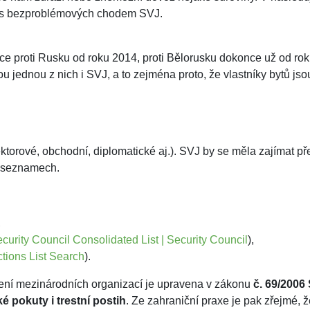
ti s bezproblémových chodem SVJ.
 proti Rusku od roku 2014, proti Bělorusku dokonce už od roku 
jednou z nich i SVJ, a to zejména proto, že vlastníky bytů jsou 
orové, obchodní, diplomatické aj.). SVJ by se měla zajímat před
h seznamech.
,
curity Council Consolidated List | Security Council
),
tions List Search
).
ení mezinárodních organizací je upravena v zákonu
č. 69/2006
é pokuty i trestní postih
. Ze zahraniční praxe je pak zřejmé, že