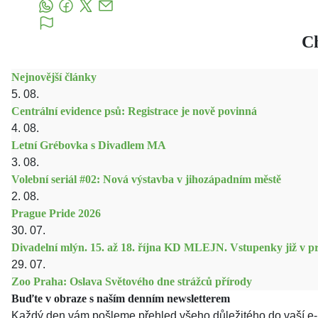
Ch
Nejnovější články
5. 08.
Centrální evidence psů: Registrace je nově povinná
4. 08.
Letní Grébovka s Divadlem MA
3. 08.
Volební seriál #02: Nová výstavba v jihozápadním městě
2. 08.
Prague Pride 2026
30. 07.
Divadelní mlýn. 15. až 18. října KD MLEJN. Vstupenky již v pr
29. 07.
Zoo Praha: Oslava Světového dne strážců přírody
Buďte v obraze s naším denním newsletterem
Každý den vám pošleme přehled všeho důležitého do vaší e-