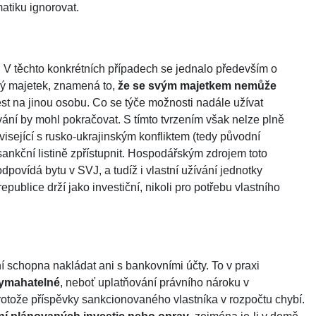
atiku ignorovat.
. V těchto konkrétních případech se jednalo především o
ný majetek, znamená to,
že se svým majetkem nemůže
ést na jinou osobu. Co se týče možnosti nadále užívat
vání by mohl pokračovat. S tímto tvrzením však nelze plně
isející s rusko-ukrajinským konfliktem (tedy původní
ankční listině zpřístupnit. Hospodářským zdrojem toto
dpovídá bytu v SVJ, a tudíž i vlastní užívání jednotky
blice drží jako investiční, nikoli pro potřebu vlastního
 schopna nakládat ani s bankovními účty. To v praxi
vymahatelné
, neboť uplatňování právního nároku v
protože příspěvky sankcionovaného vlastníka v rozpočtu chybí.