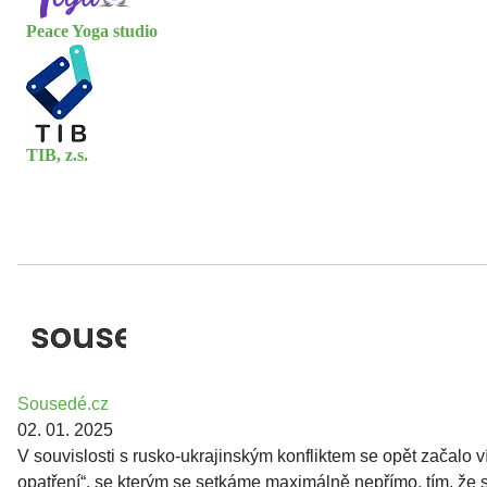
Peace Yoga studio
TIB, z.s.
Sousedé.cz
02. 01. 2025
V souvislosti s rusko-ukrajinským konfliktem se opět začalo v
opatření“, se kterým se setkáme maximálně nepřímo, tím, že 