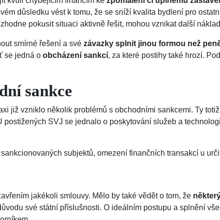
ít kvůli chybějícím financím ke
zpomalení či úplnému zastave
 svém důsledku vést k tomu, že se sníží kvalita bydlení pro ostat
zhodne pokusit situaci aktivně řešit, mohou vznikat další nákla
nout smírné řešení a své
závazky splnit jinou formou než peně
oť se jedná o
obcházení sankcí
, za které postihy také hrozí. P
dní sankce
axi již vzniklo několik problémů s obchodními sankcemi. Ty tot
 U postižených SVJ se jednalo o poskytování služeb a technolog
sankcionovaných subjektů, omezení finančních transakcí u určitý
zavřením jakékoli smlouvy. Mělo by také vědět o tom, že
někter
důvodu své státní příslušnosti. O ideálním postupu a splnění vš
borníkem.