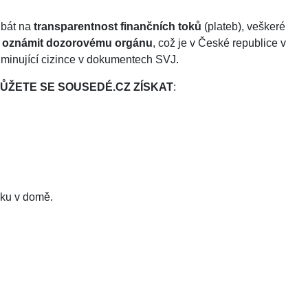
dbát na
transparentnost finančních toků
(plateb), veškeré
d
oznámit dozorovému orgánu
, což je v České republice v
iminující cizince v dokumentech SVJ.
ŮŽETE SE SOUSEDÉ.CZ ZÍSKAT
:
nku v domě.