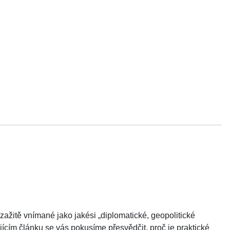
zažitě vnímané jako jakési „diplomatické, geopolitické
ícím článku se vás pokusíme přesvědčit, proč je praktické