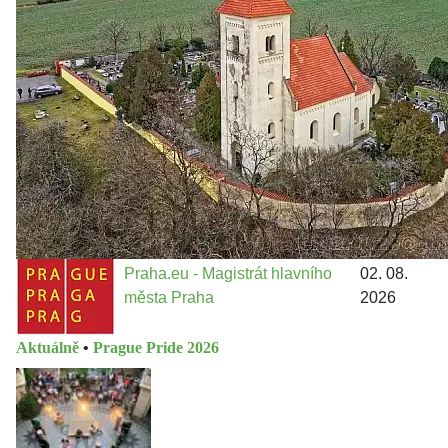
městě
Jakými nástroji navrhujete vstupovat z pozice ÚMČ Praha
13 do procesů developerské výstavby např. v lokalitě
Třebonice a Chaby, kterou umožňuje nově schválený
Metropolitn...
Praha.eu - Magistrát hlavního
02. 08.
města Praha
2026
Aktuálně
•
Prague Pride 2026