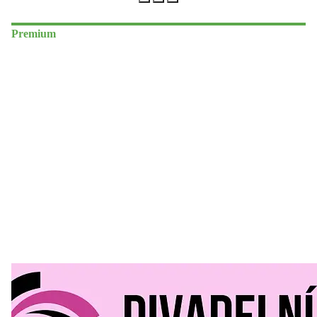
Premium
Divadelní Mlýn
30. 07. 2026