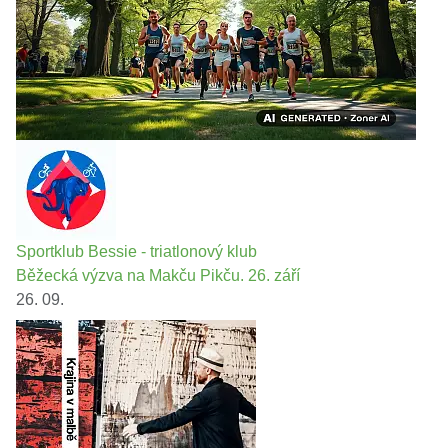
Sportklub Bessie - triatlonový klub
Běžecká výzva na Makču Pikču. 26. září
26. 09.