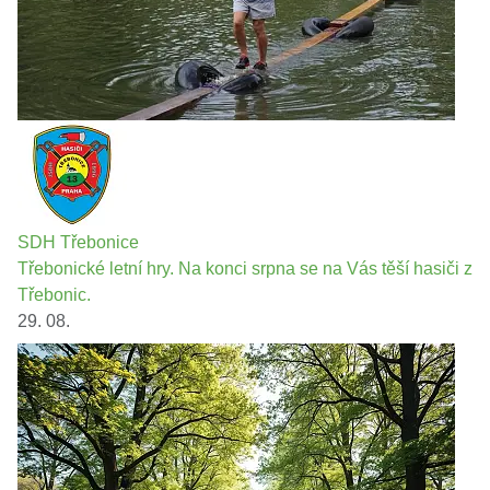
SDH Třebonice
Třebonické letní hry. Na konci srpna se na Vás těší hasiči z
Třebonic.
29. 08.