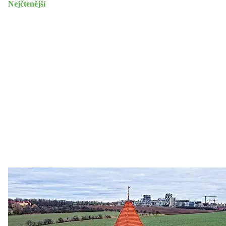
Nejčtenější
Zastanem se
03. 08. 2026
Politika
•
Volební seriál #02: Nová výstavba v jihozápadním