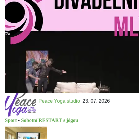
Kultura a volný čas
•
Divadelní mlýn. 15. až 18. října KD
MLEJN. Vstupenky již v prodeji.
Přijďte na přátelský festival divadla a inspirace 15. až 18.
října 2026 Vstupenky již v prodeji na GOOUT -
https://divadelnimlyn.cz/vstupenky Představ si čtyři dny
ve...
Peace Yoga studio
23. 07. 2026
Sport
•
Sobotní RESTART s jógou