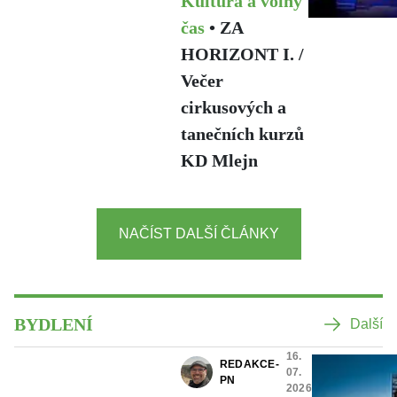
Kultura a volný
čas
•
ZA
HORIZONT I. /
Večer
cirkusových a
tanečních kurzů
KD Mlejn
NAČÍST DALŠÍ ČLÁNKY
BYDLENÍ
Další
16.
REDAKCE-
07.
PN
2026