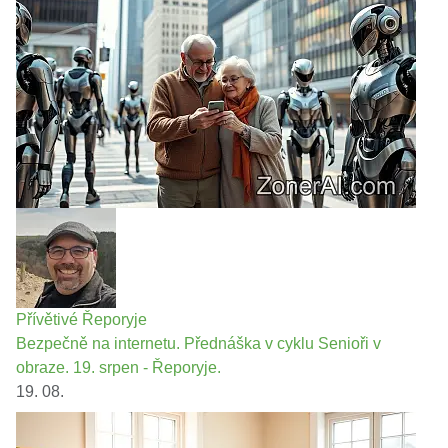
Přívětivé Řeporyje
Bezpečně na internetu. Přednáška v cyklu Senioři v
obraze. 19. srpen - Řeporyje.
19. 08.