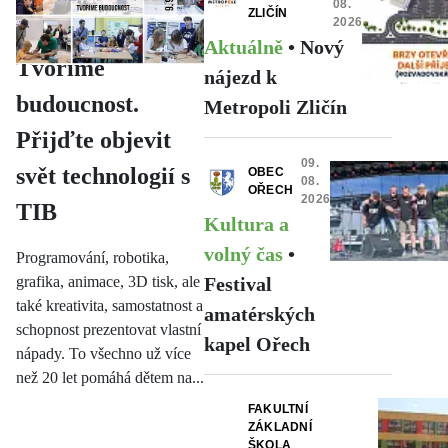
08.
ZLIČÍN
2026
Megabajty:
Aktuálně
•
Nový
Tvoříme
nájezd k
budoucnost.
Metropoli Zličín
Přijďte objevit
09.
svět technologií s
OBEC
08.
OŘECH
2026
TIB
Kultura a
volný čas
•
Programování, robotika,
grafika, animace, 3D tisk, ale
Festival
také kreativita, samostatnost a
amatérských
schopnost prezentovat vlastní
kapel Ořech
nápady. To všechno už více
než 20 let pomáhá dětem na...
FAKULTNÍ
ZÁKLADNÍ
ŠKOLA