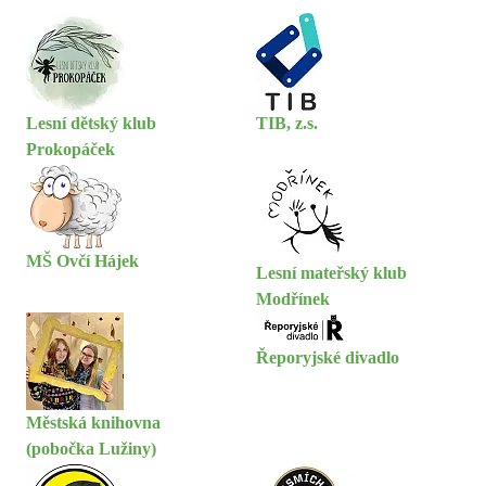
Lesní dětský klub
TIB, z.s.
Prokopáček
MŠ Ovčí Hájek
Lesní mateřský klub
Modřínek
Řeporyjské divadlo
Městská knihovna
(pobočka Lužiny)