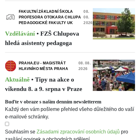
FAKULTNÍ ZÁKLADNÍ ŠKOLA
08.
PROFESORA OTOKARA CHLUPA
08.
PEDAGOGICKÉ FAKULTY UK
2026
Vzdělávání
•
FZŠ Chlupova
hledá asistenty pedagoga
PRAHA.EU - MAGISTRÁT
08. 08.
HLAVNÍHO MĚSTA PRAHA
2026
Aktuálně
•
Tipy na akce o
víkendu 8. a 9. srpna v Praze
Buďte v obraze s naším denním newsletterem
Každý den vám pošleme přehled všeho důležitého do vaší
e-mailové schránky.
Souhlasím se
Zásadami zpracování osobních údajů
pro
zasílání novinek a obchodních sdělení