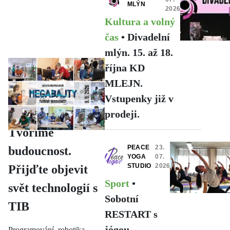
MLÝN
2026
Kultura a volný
čas
•
Divadelní
mlýn. 15. až 18.
října KD
TIB,
PŘED 3
Z.S.
HODINAMI
MLEJN.
Aktuálně
•
Vstupenky již v
Megabajty:
prodeji.
Tvoříme
PEACE
23.
budoucnost.
YOGA
07.
STUDIO
2026
Přijďte objevit
Sport
•
svět technologií s
Sobotní
TIB
RESTART s
jógou
Programování, robotika,