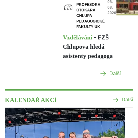
08.
PROFESORA
08.
OTOKARA
2026
CHLUPA
PEDAGOGICKÉ
FAKULTY UK
Vzdělávání
•
FZŠ
Chlupova hledá
asistenty pedagoga
Další
KALENDÁŘ AKCÍ
Další