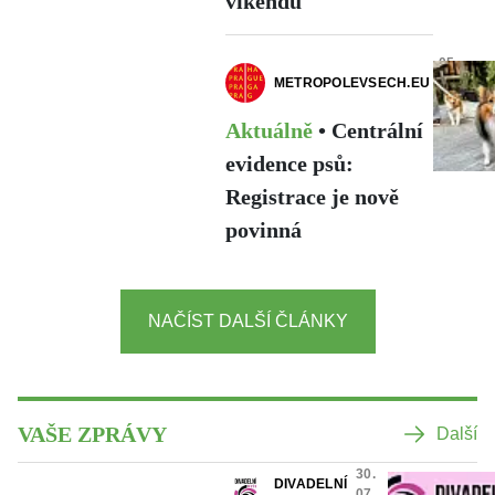
víkendu
05.
METROPOLEVSECH.EU
08.
2026
Aktuálně
•
Centrální
evidence psů:
Registrace je nově
povinná
NAČÍST DALŠÍ ČLÁNKY
VAŠE ZPRÁVY
Další
30.
DIVADELNÍ
07.