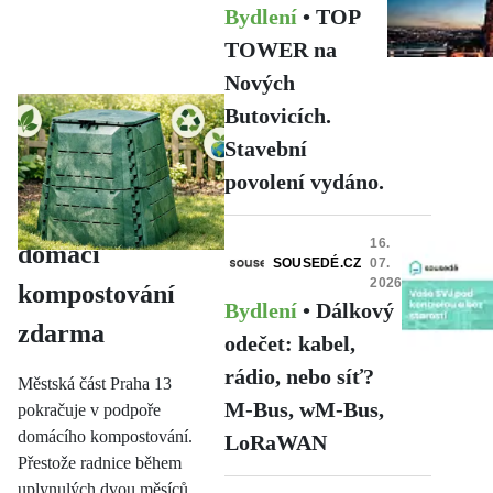
Bydlení
•
TOP
TOWER na
Nových
Butovicích.
ÚMČ
26. 07.
PRAHA 13
2026
Stavební
Bydlení
•
povolení vydáno.
Kompostéry pro
16.
domácí
SOUSEDÉ.CZ
07.
2026
kompostování
Bydlení
•
Dálkový
zdarma
odečet: kabel,
rádio, nebo síť?
Městská část Praha 13
M-Bus, wM-Bus,
pokračuje v podpoře
domácího kompostování.
LoRaWAN
Přestože radnice během
uplynulých dvou měsíců