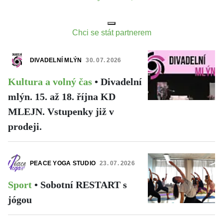
Chci se stát partnerem
DIVADELNÍ MLÝN
30. 07. 2026
Kultura a volný čas
•
Divadelní
mlýn. 15. až 18. října KD
MLEJN. Vstupenky již v
prodeji.
PEACE YOGA STUDIO
23. 07. 2026
Sport
•
Sobotní RESTART s
jógou