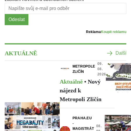
Odeslat
Reklama
Koupit reklamu
AKTUÁLNĚ
Další
09.
METROPOLE
08.
ZLIČÍN
2026
Aktuálně
•
Nový
nájezd k
Metropoli Zličín
TIB,
PŘED 3
Z.S.
HODINAMI
PRAHA.EU
Aktuálně
•
-
08.
MAGISTRÁT