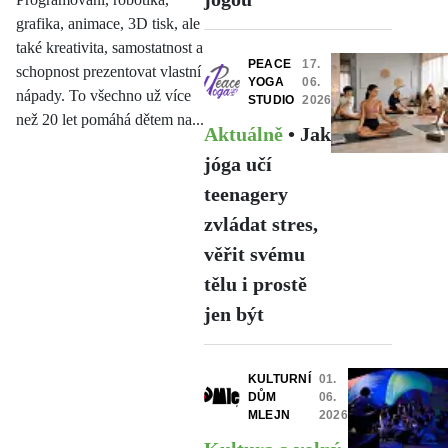
grafika, animace, 3D tisk, ale
také kreativita, samostatnost a
PEACE
17.
schopnost prezentovat vlastní
YOGA
06.
nápady. To všechno už více
STUDIO
2026
než 20 let pomáhá dětem na...
Aktuálně
•
Jak
jóga učí
teenagery
zvládat stres,
věřit svému
tělu i prostě
jen být
KULTURNÍ
01.
DŮM
06.
MLEJN
2026