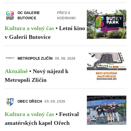
OC GALERIE
PŘED 6
BUTOVICE
HODINAMI
Kultura a volný čas
•
Letní kino
v Galerii Butovice
METROPOLE ZLIČÍN
09. 08. 2026
Aktuálně
•
Nový nájezd k
Metropoli Zličín
OBEC OŘECH
09. 08. 2026
Kultura a volný čas
•
Festival
amatérských kapel Ořech