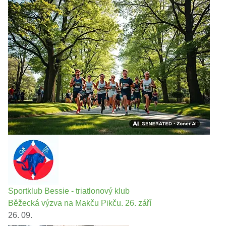
Sportklub Bessie - triatlonový klub
Běžecká výzva na Makču Pikču. 26. září
26. 09.