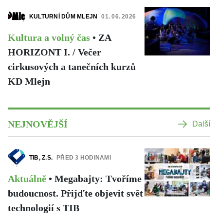
KULTURNÍ DŮM MLEJN
01. 06. 2026
Kultura a volný čas
•
ZA
HORIZONT I. / Večer
cirkusových a tanečních kurzů
KD Mlejn
NEJNOVĚJŠÍ
Další
TIB, Z.S.
PŘED 3 HODINAMI
Aktuálně
•
Megabajty: Tvoříme
budoucnost. Přijďte objevit svět
technologií s TIB