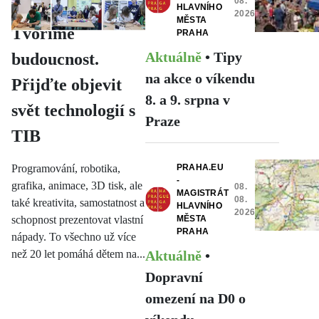
08.
Megabajty:
HLAVNÍHO
2026
MĚSTA
Tvoříme
PRAHA
Aktuálně
•
Tipy
budoucnost.
na akce o víkendu
Přijďte objevit
8. a 9. srpna v
svět technologií s
Praze
TIB
Programování, robotika,
PRAHA.EU
-
grafika, animace, 3D tisk, ale
08.
MAGISTRÁT
08.
také kreativita, samostatnost a
HLAVNÍHO
2026
schopnost prezentovat vlastní
MĚSTA
PRAHA
nápady. To všechno už více
než 20 let pomáhá dětem na...
Aktuálně
•
Dopravní
omezení na D0 o