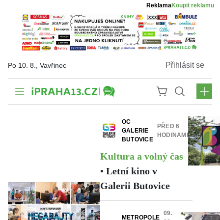
Reklama
Koupit reklamu
Přihlásit se
Po 10. 8., Vavřinec
OC
PŘED 6
GALERIE
HODINAMI
BUTOVICE
Kultura a volný čas
•
Letní kino v
Galerii Butovice
TIB,
PŘED 3
Z.S.
HODINAMI
09.
Aktuálně
•
METROPOLE