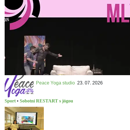
MLEJN. Vstupenky již v prodeji.
Přijďte na přátelský festival divadla a inspirace 15. až 18.
října 2026 Vstupenky již v prodeji na GOOUT -
https://divadelnimlyn.cz/vstupenky Představ si čtyři dny
ve...
Peace Yoga studio
23. 07. 2026
Sport
•
Sobotní RESTART s jógou