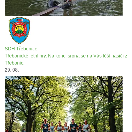
SDH Třebonice
Třebonické letní hry. Na konci srpna se na Vás těší hasiči z
Třebonic.
29. 08.