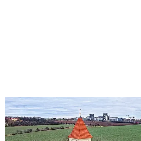
Zastanem se
03. 08. 2026
Politika
•
Volební seriál #02: Nová výstavba v jihozápadním
městě