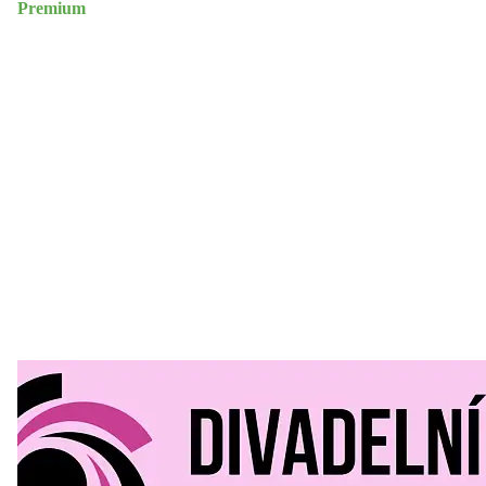
Premium
Divadelní Mlýn
30. 07. 2026
Kultura a volný čas
•
Divadelní mlýn. 15. až 18. října KD