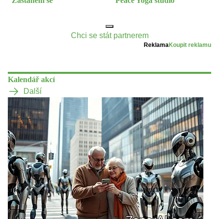
Zastanem se
Peace Yoga studio
Chci se stát partnerem
Reklama
Koupit reklamu
Kalendář akcí
Další