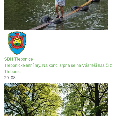
SDH Třebonice
Třebonické letní hry. Na konci srpna se na Vás těší hasiči z
Třebonic.
29. 08.