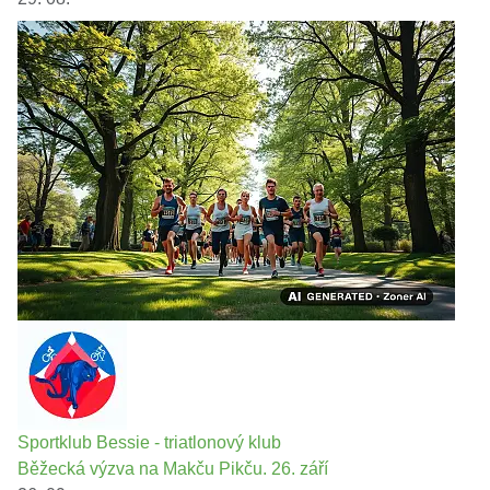
Sportklub Bessie - triatlonový klub
Běžecká výzva na Makču Pikču. 26. září