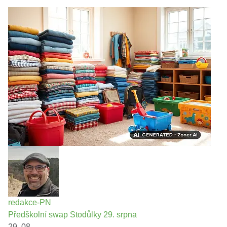
redakce-PN
Předškolní swap Stodůlky 29. srpna
29. 08.