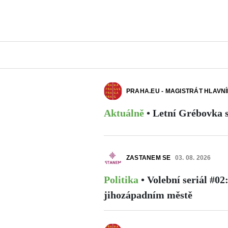
PRAHA.EU - MAGISTRÁT HLAVN
Aktuálně
•
Letní Grébovka 
ZASTANEM SE
03. 08. 2026
Politika
•
Volební seriál #02
jihozápadním městě