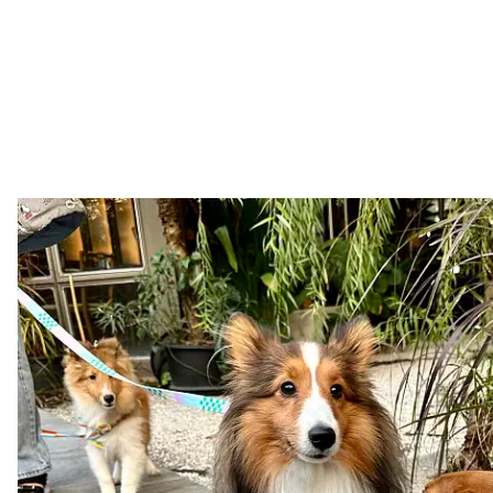
METROPOLEVSECH.EU
05. 08. 2026
Aktuálně
•
Centrální evidence psů: Regist
povinná
zdroj: Facebooková stránka Integrační centrum Praha (ICP) (text př
příspěvku) Máte psa? V České republice byla spuštěna Centrální evid
KALENDÁŘ AKCÍ