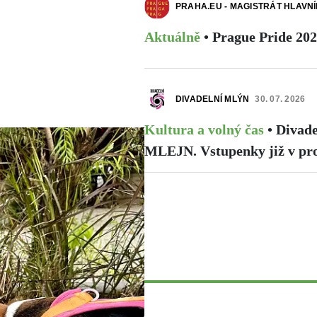
PRAHA.EU - MAGISTRÁT HLAVN
Aktuálně
•
Prague Pride 20
DIVADELNÍ MLÝN
30. 07. 2026
Kultura a volný čas
•
Divade
MLEJN. Vstupenky již v pro
race je nově
evzat podle zveřejněného
ence psů (...