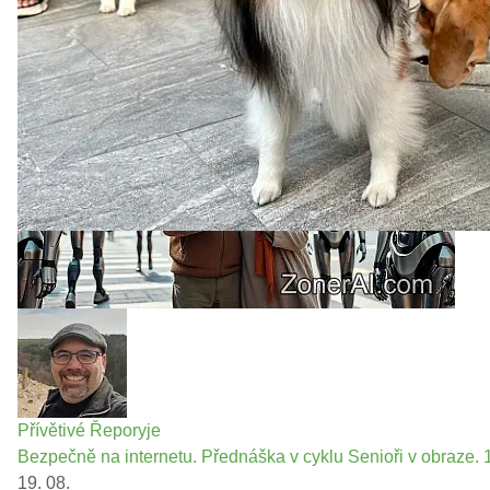
Přívětivé Řeporyje
Bezpečně na internetu. Přednáška v cyklu Senioři v obraze. 1
19. 08.