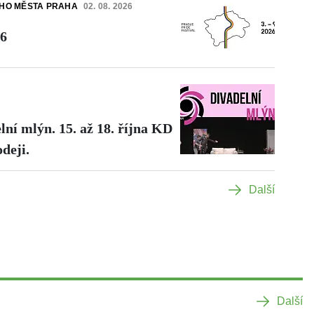
ÍHO MĚSTA PRAHA
02. 08. 2026
26
lní mlýn. 15. až 18. října KD
deji.
Další
Další