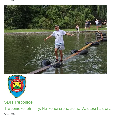
SDH Třebonice
Třebonické letní hry. Na konci srpna se na Vás těší hasiči z T
29. 08.