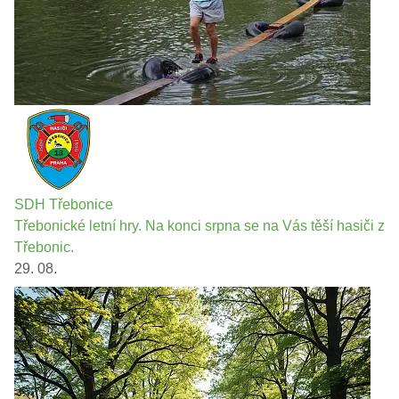
SDH Třebonice
Třebonické letní hry. Na konci srpna se na Vás těší hasiči z
Třebonic.
29. 08.