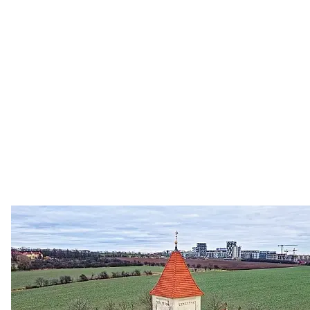
Zastanem se
03. 08. 2026
Politika
•
Volební seriál #02: Nová výstavba v jihozápadním
městě