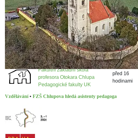
Jakými nástroji navrhujete vstupovat z pozice ÚMČ Praha
13 do procesů developerské výstavby např. v lokalitě
Třebonice a Chaby, kterou umožňuje nově schválený
Metropolitn...
Fakultní základní škola
před 16
profesora Otokara Chlupa
hodinami
Pedagogické fakulty UK
Vzdělávání
•
FZŠ Chlupova hledá asistenty pedagoga