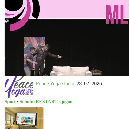
Kultura a volný čas
•
Divadelní mlýn. 15. až 18. října KD
MLEJN. Vstupenky již v prodeji.
Přijďte na přátelský festival divadla a inspirace 15. až 18.
října 2026 Vstupenky již v prodeji na GOOUT -
https://divadelnimlyn.cz/vstupenky Představ si čtyři dny
ve...
Peace Yoga studio
23. 07. 2026
Sport
•
Sobotní RESTART s jógou