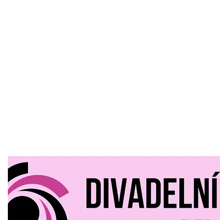
Divadelní Mlýn
30. 07. 2026
Kultura a volný čas
•
Divadelní mlýn. 15. až 18. října KD