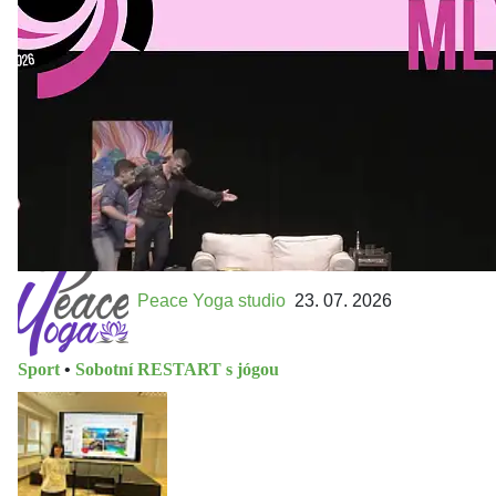
MLEJN. Vstupenky již v prodeji.
Přijďte na přátelský festival divadla a inspirace 15. až 18.
října 2026 Vstupenky již v prodeji na GOOUT -
https://divadelnimlyn.cz/vstupenky Představ si čtyři dny
ve...
Peace Yoga studio
23. 07. 2026
Sport
•
Sobotní RESTART s jógou