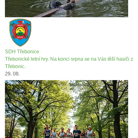
SDH Třebonice
Třebonické letní hry. Na konci srpna se na Vás těší hasiči z
Třebonic.
29. 08.