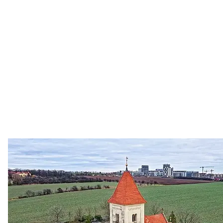
Zastanem se
03. 08. 2026
Politika
•
Volební seriál #02: Nová výstavba v jihozápadním
městě
Jakými nástroji navrhujete vstupovat z pozice ÚMČ Praha