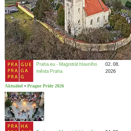
13 do procesů developerské výstavby např. v lokalitě
Třebonice a Chaby, kterou umožňuje nově schválený
Metropolitn...
Praha.eu - Magistrát hlavního
02. 08.
města Praha
2026
Aktuálně
•
Prague Pride 2026