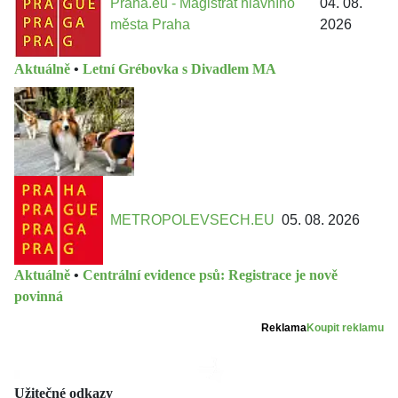
Praha.eu - Magistrát hlavního
04. 08.
města Praha
2026
Aktuálně
•
Letní Grébovka s Divadlem MA
METROPOLEVSECH.EU
05. 08. 2026
Aktuálně
•
Centrální evidence psů: Registrace je nově
povinná
Reklama
Koupit reklamu
Užitečné odkazy