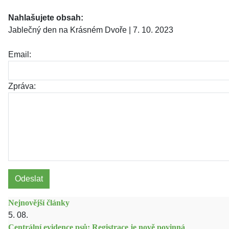
Nahlašujete obsah:
Jablečný den na Krásném Dvoře | 7. 10. 2023
Email:
Zpráva:
Odeslat
Nejnovější články
5. 08.
Centrální evidence psů: Registrace je nově povinná