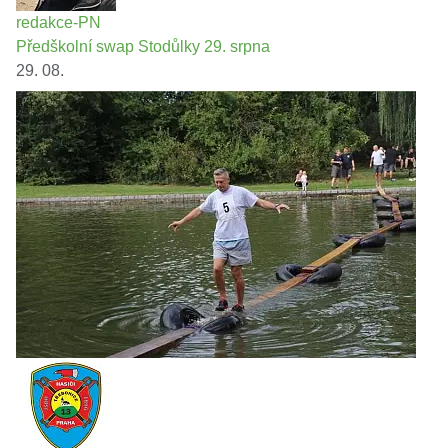
redakce-PN
Předškolní swap Stodůlky 29. srpna
29. 08.