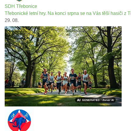
SDH Třebonice
Třebonické letní hry. Na konci srpna se na Vás těší hasiči z T
29. 08.