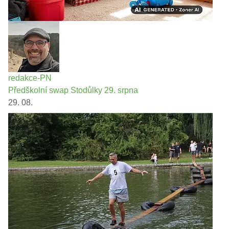
redakce-PN
Předškolní swap Stodůlky 29. srpna
29. 08.