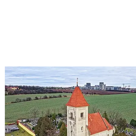
Zastanem se
03. 08. 2026
Politika
•
Volební seriál #02: Nová výstavba v jihozápadním
městě
Jakými nástroji navrhujete vstupovat z pozice ÚMČ Praha
13 do procesů developerské výstavby např. v lokalitě
Třebonice a Chaby, kterou umožňuje nově schválený