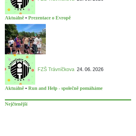
Aktuálně
•
Prezentace o Evropě
FZŠ Trávníčkova
24. 06. 2026
Aktuálně
•
Run and Help - společně pomáháme
Nejčtenější