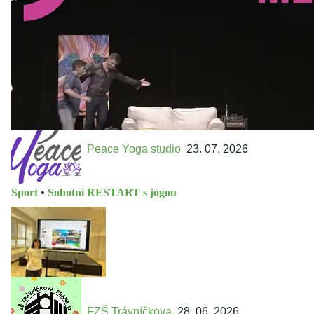
https://divadelnimlyn.cz/vstupenky Představ si čtyři dny
ve...
Peace Yoga studio
23. 07. 2026
Sport
•
Sobotní RESTART s jógou
FZŠ Trávníčkova
28. 06. 2026