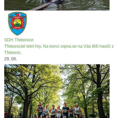
SDH Třebonice
Třebonické letní hry. Na konci srpna se na Vás těší hasiči z
Třebonic.
29. 08.