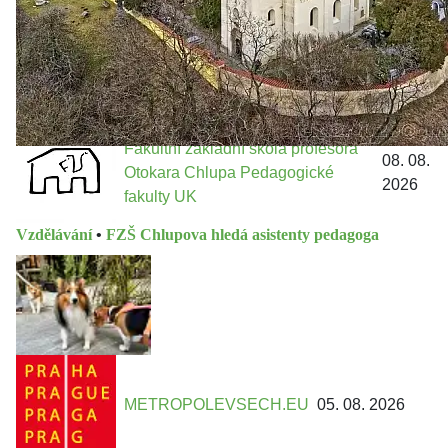
Metropolitn...
Fakultní základní škola profesora
08. 08.
Otokara Chlupa Pedagogické
2026
fakulty UK
Vzdělávání
•
FZŠ Chlupova hledá asistenty pedagoga
METROPOLEVSECH.EU
05. 08. 2026