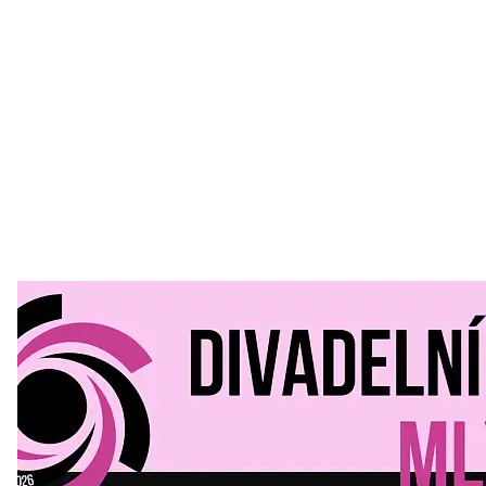
Divadelní Mlýn
30. 07. 2026
Kultura a volný čas
•
Divadelní mlýn. 15. až 18. října KD
MLEJN. Vstupenky již v prodeji.
Přijďte na přátelský festival divadla a inspirace 15. až 18.
října 2026 Vstupenky již v prodeji na GOOUT -