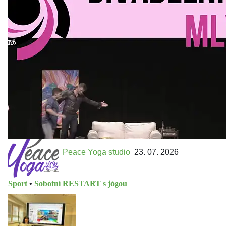
Kultura a volný čas
•
Divadelní mlýn. 15. až 18. října KD
MLEJN. Vstupenky již v prodeji.
Přijďte na přátelský festival divadla a inspirace 15. až 18.
října 2026 Vstupenky již v prodeji na GOOUT -
https://divadelnimlyn.cz/vstupenky Představ si čtyři dny
ve...
Peace Yoga studio
23. 07. 2026
Sport
•
Sobotní RESTART s jógou