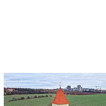
Zastanem se
03. 08. 2026
Politika
•
Volební seriál #02: Nová výstavba v jihozápadním
městě