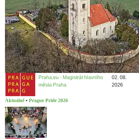
Jakými nástroji navrhujete vstupovat z pozice ÚMČ Praha
13 do procesů developerské výstavby např. v lokalitě
Třebonice a Chaby, kterou umožňuje nově schválený
Metropolitn...
Praha.eu - Magistrát hlavního
02. 08.
města Praha
2026
Aktuálně
•
Prague Pride 2026