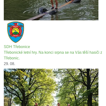
SDH Třebonice
Třebonické letní hry. Na konci srpna se na Vás těší hasiči z
Třebonic.
29. 08.