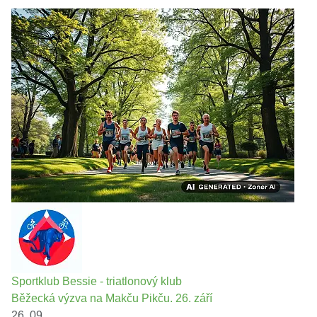
Sportklub Bessie - triatlonový klub
Běžecká výzva na Makču Pikču. 26. září
26. 09.