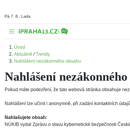
Pá 7. 8., Lada
Úvod
Aktuálně
/
Trendy
Nahlášení nezákonného obsahu
Nahlášení nezákonného
Pokud máte podezření, že tato webová stránka obsahuje nezá
Nahlášení lze učinit i anonymně, při zadání kontaktních úd
Nahlašujete obsah:
NÚKIB vydal Zprávu o stavu kybernetické bezpečnosti České