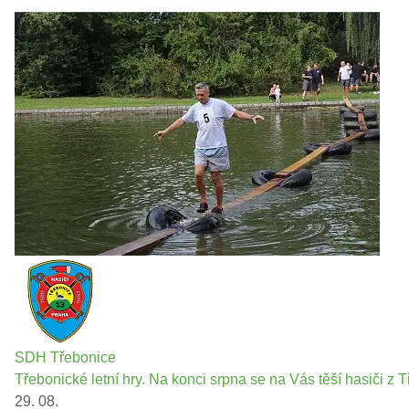
SDH Třebonice
Třebonické letní hry. Na konci srpna se na Vás těší hasiči z T
29. 08.