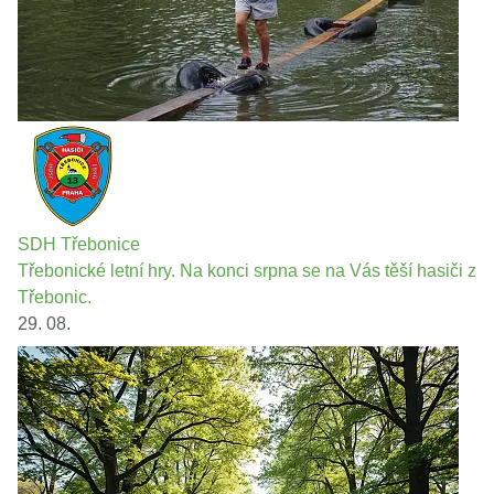
SDH Třebonice
Třebonické letní hry. Na konci srpna se na Vás těší hasiči z
Třebonic.
29. 08.