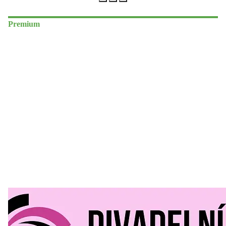
Premium
Divadelní Mlýn
30. 07. 2026