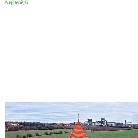
Nejčtenější
Zastanem se
03. 08. 2026
Politika
•
Volební seriál #02: Nová výstavba v jihozápadním