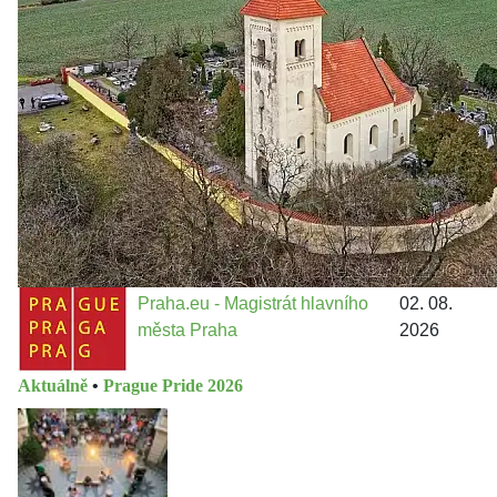
městě
Jakými nástroji navrhujete vstupovat z pozice ÚMČ Praha
13 do procesů developerské výstavby např. v lokalitě
Třebonice a Chaby, kterou umožňuje nově schválený
Metropolitn...
Praha.eu - Magistrát hlavního
02. 08.
města Praha
2026
Aktuálně
•
Prague Pride 2026