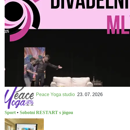
Kultura a volný čas
•
Divadelní mlýn. 15. až 18. října KD
MLEJN. Vstupenky již v prodeji.
Přijďte na přátelský festival divadla a inspirace 15. až 18.
října 2026 Vstupenky již v prodeji na GOOUT -
https://divadelnimlyn.cz/vstupenky Představ si čtyři dny
ve...
Peace Yoga studio
23. 07. 2026
Sport
•
Sobotní RESTART s jógou