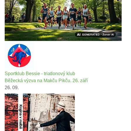
Sportklub Bessie - triatlonový klub
Běžecká výzva na Makču Pikču. 26. září
26. 09.