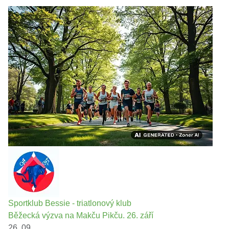
Sportklub Bessie - triatlonový klub
Běžecká výzva na Makču Pikču. 26. září
26. 09.