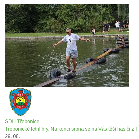
SDH Třebonice
Třebonické letní hry. Na konci srpna se na Vás těší hasiči z T
29. 08.