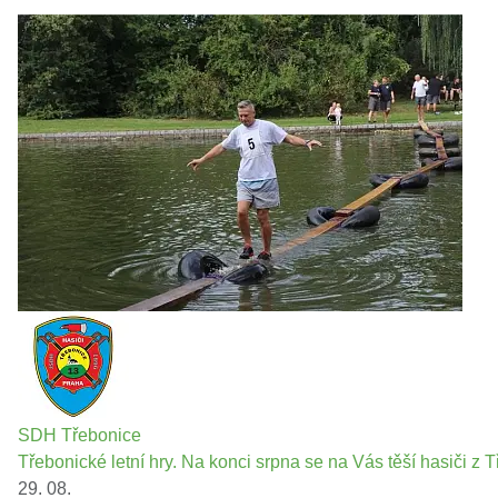
SDH Třebonice
Třebonické letní hry. Na konci srpna se na Vás těší hasiči z T
29. 08.