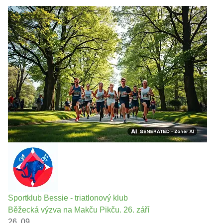
Sportklub Bessie - triatlonový klub
Běžecká výzva na Makču Pikču. 26. září
26. 09.