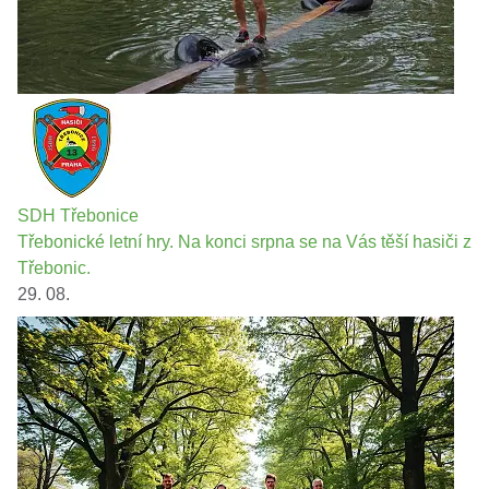
SDH Třebonice
Třebonické letní hry. Na konci srpna se na Vás těší hasiči z
Třebonic.
29. 08.