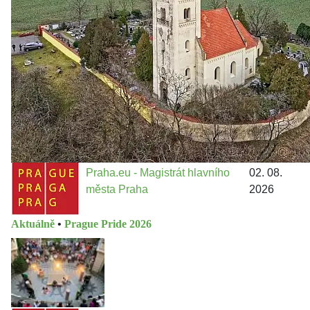
Jakými nástroji navrhujete vstupovat z pozice ÚMČ Praha
13 do procesů developerské výstavby např. v lokalitě
Třebonice a Chaby, kterou umožňuje nově schválený
Metropolitn...
Praha.eu - Magistrát hlavního
02. 08.
města Praha
2026
Aktuálně
•
Prague Pride 2026