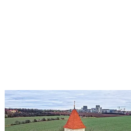
Zastanem se
03. 08. 2026
Politika
•
Volební seriál #02: Nová výstavba v jihozápadním
městě