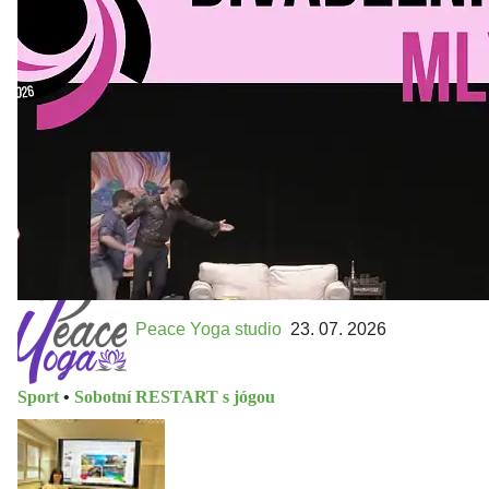
Kultura a volný čas
•
Divadelní mlýn. 15. až 18. října KD
MLEJN. Vstupenky již v prodeji.
Přijďte na přátelský festival divadla a inspirace 15. až 18.
října 2026 Vstupenky již v prodeji na GOOUT -
https://divadelnimlyn.cz/vstupenky Představ si čtyři dny
ve...
Peace Yoga studio
23. 07. 2026
Sport
•
Sobotní RESTART s jógou