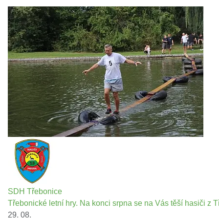
SDH Třebonice
Třebonické letní hry. Na konci srpna se na Vás těší hasiči z T
29. 08.