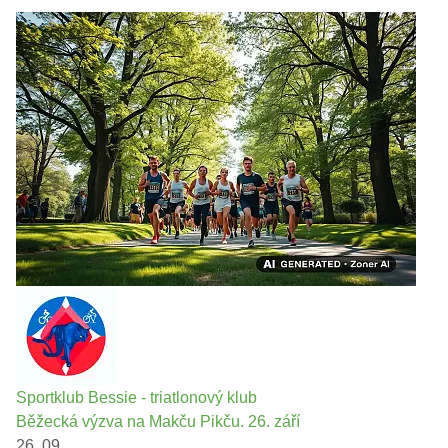
Sportklub Bessie - triatlonový klub
Běžecká výzva na Makču Pikču. 26. září
26. 09.