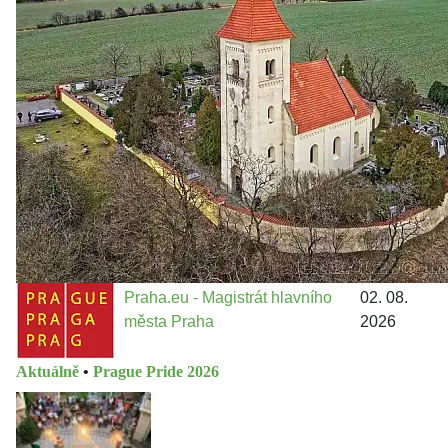
Politika
•
Volební seriál #02: Nová výstavba v jihozápadním
městě
Jakými nástroji navrhujete vstupovat z pozice ÚMČ Praha
13 do procesů developerské výstavby např. v lokalitě
Třebonice a Chaby, kterou umožňuje nově schválený
Metropolitn...
Praha.eu - Magistrát hlavního
02. 08.
města Praha
2026
Aktuálně
•
Prague Pride 2026