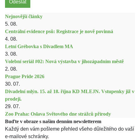
Odeslat
Nejnovější články
5. 08.
Centrální evidence psů: Registrace je nově povinná
4. 08.
Letní Grébovka s Divadlem MA
3. 08.
Volební seriál #02: Nová výstavba v jihozápadním městě
2. 08.
Prague Pride 2026
30. 07.
Divadelní mlýn. 15. až 18. října KD MLEJN. Vstupenky již v
prodeji.
29. 07.
Zoo Praha: Oslava Světového dne strážců přírody
Buďte v obraze s naším denním newsletterem
Každý den vám pošleme přehled všeho důležitého do vaší
e-mailové schránky.