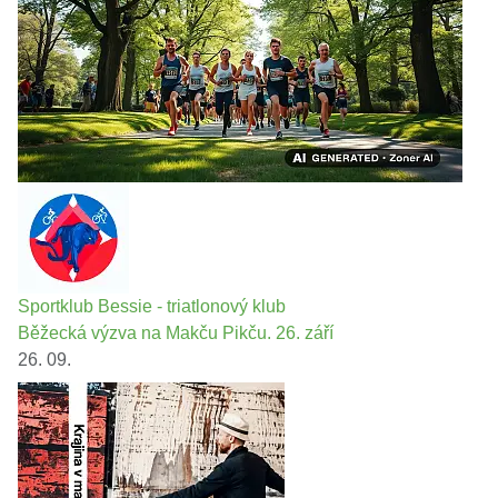
Sportklub Bessie - triatlonový klub
Běžecká výzva na Makču Pikču. 26. září
26. 09.