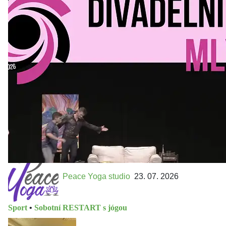
Kultura a volný čas
•
Divadelní mlýn. 15. až 18. října KD
MLEJN. Vstupenky již v prodeji.
Přijďte na přátelský festival divadla a inspirace 15. až 18.
října 2026 Vstupenky již v prodeji na GOOUT -
https://divadelnimlyn.cz/vstupenky Představ si čtyři dny
ve...
Peace Yoga studio
23. 07. 2026
Sport
•
Sobotní RESTART s jógou