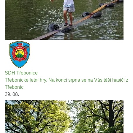
SDH Třebonice
Třebonické letní hry. Na konci srpna se na Vás těší hasiči z
Třebonic.
29. 08.