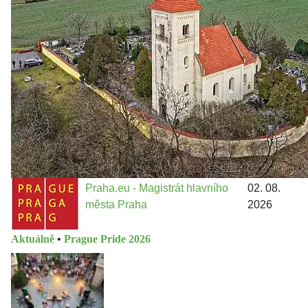
městě
Jakými nástroji navrhujete vstupovat z pozice ÚMČ Praha
13 do procesů developerské výstavby např. v lokalitě
Třebonice a Chaby, kterou umožňuje nově schválený
Metropolitn...
Praha.eu - Magistrát hlavního
02. 08.
města Praha
2026
Aktuálně
•
Prague Pride 2026