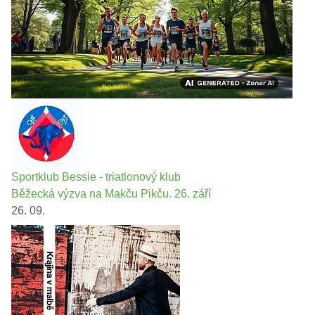
Sportklub Bessie - triatlonový klub
Běžecká výzva na Makču Pikču. 26. září
26. 09.