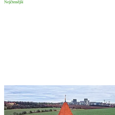
Nejčtenější
Zastanem se
03. 08. 2026
Politika
•
Volební seriál #02: Nová výstavba v jihozápadním