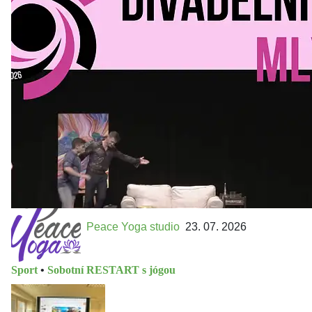
Kultura a volný čas
•
Divadelní mlýn. 15. až 18. října KD
MLEJN. Vstupenky již v prodeji.
Přijďte na přátelský festival divadla a inspirace 15. až 18.
října 2026 Vstupenky již v prodeji na GOOUT -
https://divadelnimlyn.cz/vstupenky Představ si čtyři dny
ve...
Peace Yoga studio
23. 07. 2026
Sport
•
Sobotní RESTART s jógou