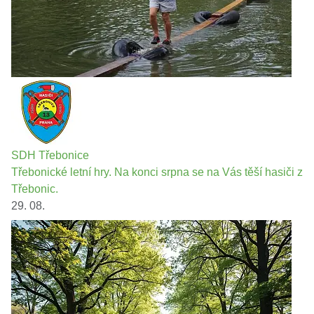
SDH Třebonice
Třebonické letní hry. Na konci srpna se na Vás těší hasiči z
Třebonic.
29. 08.