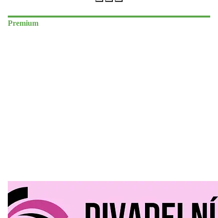
Premium
Divadelní Mlýn
30. 07. 2026