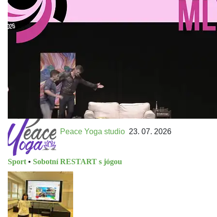
MLEJN. Vstupenky již v prodeji.
Přijďte na přátelský festival divadla a inspirace 15. až 18.
října 2026 Vstupenky již v prodeji na GOOUT -
https://divadelnimlyn.cz/vstupenky Představ si čtyři dny
ve...
Peace Yoga studio
23. 07. 2026
Sport
•
Sobotní RESTART s jógou