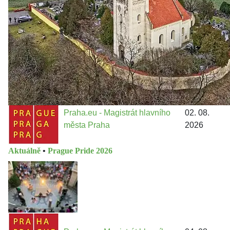
13 do procesů developerské výstavby např. v lokalitě
Třebonice a Chaby, kterou umožňuje nově schválený
Metropolitn...
Praha.eu - Magistrát hlavního
02. 08.
města Praha
2026
Aktuálně
•
Prague Pride 2026