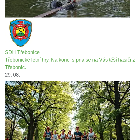
SDH Třebonice
Třebonické letní hry. Na konci srpna se na Vás těší hasiči z
Třebonic.
29. 08.