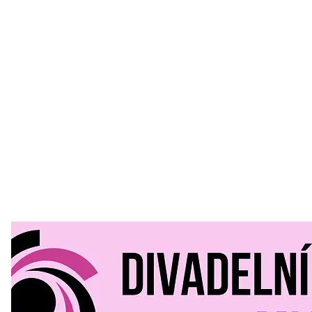
Divadelní Mlýn
30. 07. 2026
Kultura a volný čas
•
Divadelní mlýn. 15. až 18. října KD