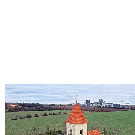
Zastanem se
03. 08. 2026
Politika
•
Volební seriál #02: Nová výstavba v jihozápadním
městě
Jakými nástroji navrhujete vstupovat z pozice ÚMČ Praha