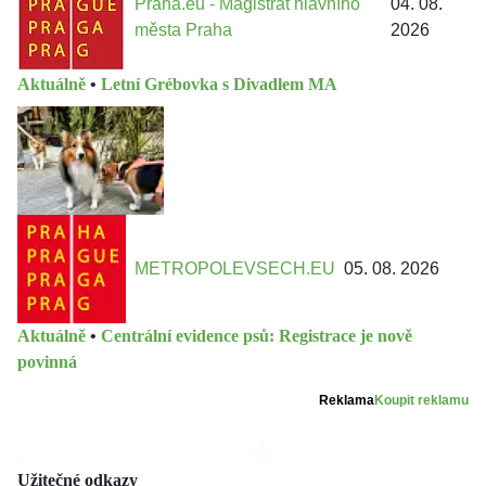
Praha.eu - Magistrát hlavního
04. 08.
města Praha
2026
Aktuálně
•
Letní Grébovka s Divadlem MA
METROPOLEVSECH.EU
05. 08. 2026
Aktuálně
•
Centrální evidence psů: Registrace je nově
povinná
Reklama
Koupit reklamu
Užitečné odkazy