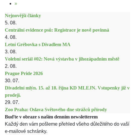
»
Nejnovější články
5. 08.
Centrální evidence psů: Registrace je nově povinná
4. 08.
Letní Grébovka s Divadlem MA
3. 08.
Volební seriál #02: Nová výstavba v jihozápadním městě
2. 08.
Prague Pride 2026
30. 07.
Divadelní mlýn. 15. až 18. října KD MLEJN. Vstupenky již v
prodeji.
29. 07.
Zoo Praha: Oslava Světového dne strážců přírody
Buďte v obraze s naším denním newsletterem
Každý den vám pošleme přehled všeho důležitého do vaší
e-mailové schránky.