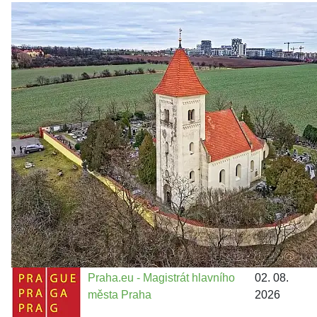
Zastanem se
03. 08. 2026
Politika
•
Volební seriál #02: Nová výstavba v jihozápadním
městě
Jakými nástroji navrhujete vstupovat z pozice ÚMČ Praha
13 do procesů developerské výstavby např. v lokalitě
Třebonice a Chaby, kterou umožňuje nově schválený
Metropolitn...
Praha.eu - Magistrát hlavního
02. 08.
města Praha
2026