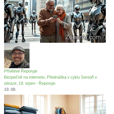
Přívětivé Řeporyje
Bezpečně na internetu. Přednáška v cyklu Senioři v
obraze. 19. srpen - Řeporyje.
19. 08.