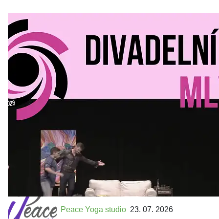
Divadelní Mlýn
30. 07. 2026
Kultura a volný čas
•
Divadelní mlýn. 15. až 18. října KD
MLEJN. Vstupenky již v prodeji.
Přijďte na přátelský festival divadla a inspirace 15. až 18.
října 2026 Vstupenky již v prodeji na GOOUT -
https://divadelnimlyn.cz/vstupenky Představ si čtyři dny
ve...
Peace Yoga studio
23. 07. 2026