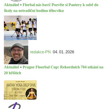
Aktuálně
•
Florbal nás baví! Pozvěte si Pantery k sobě do
školy na netradiční hodinu tělocviku
redakce-PN
04. 01. 2026
Aktuálně
•
Prague Floorbal Cup: Rekordních 704 utkání na
20 hřištích