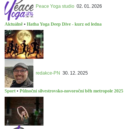
Peace Yoga studio
02. 01. 2026
Aktuálně
•
Hatha Yoga Deep Dive - kurz od ledna
redakce-PN
30. 12. 2025
Sport
•
Půlnoční silvestrovsko-novoroční běh metropole 2025