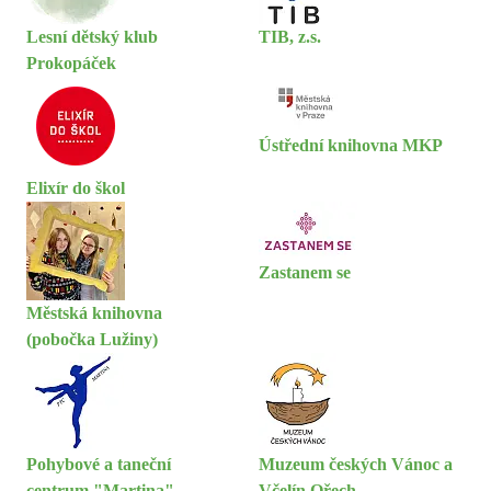
Lesní dětský klub
TIB, z.s.
Prokopáček
Ústřední knihovna MKP
Elixír do škol
Zastanem se
Městská knihovna
(pobočka Lužiny)
Pohybové a taneční
Muzeum českých Vánoc a
centrum "Martina"
Včelín Ořech