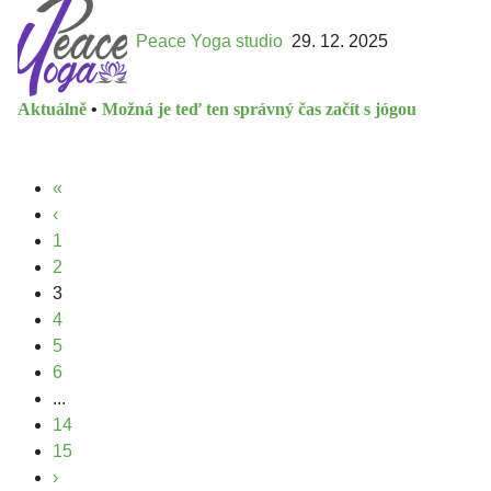
Peace Yoga studio
29. 12. 2025
Aktuálně
•
Možná je teď ten správný čas začít s jógou
«
‹
1
2
3
4
5
6
...
14
15
›