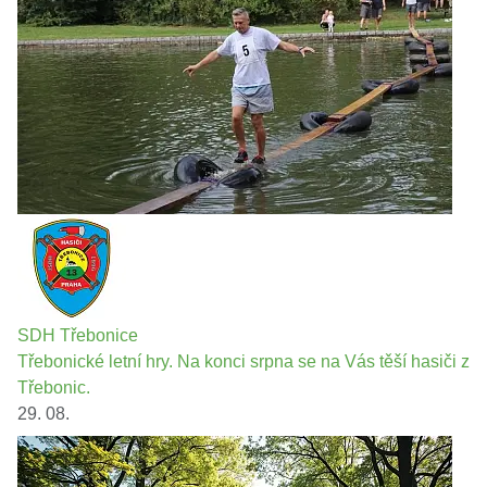
SDH Třebonice
Třebonické letní hry. Na konci srpna se na Vás těší hasiči z
Třebonic.
29. 08.