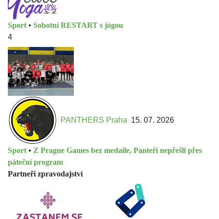
Sport
•
Sobotní RESTART s jógou
4
PANTHERS Praha
15. 07. 2026
Sport
•
Z Prague Games bez medaile, Panteři nepřešli přes
páteční program
Partneři zpravodajství