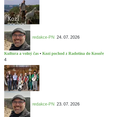
redakce-PN
24. 07. 2026
Kultura a volný čas
•
Kozí pochod z Radotína do Kosoře
4
redakce-PN
23. 07. 2026