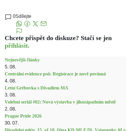
0
Sdílejte
Chcete přispět do diskuze? Stačí se jen
přihlásit.
Nejnovější články
5. 08.
Centrální evidence psů: Registrace je nově povinná
4. 08.
Letní Grébovka s Divadlem MA
3. 08.
Volební seriál #02: Nová výstavba v jihozápadním městě
2. 08.
Prague Pride 2026
30. 07.
Divadelní mlýn. 15. až 18. října KD MLEJN. Vstupenky již v