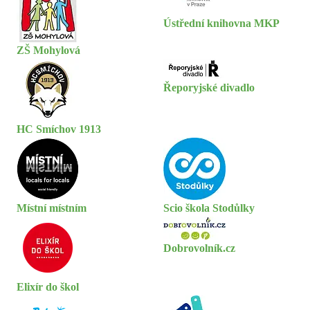
Ústřední knihovna MKP
ZŠ Mohylová
Řeporyjské divadlo
HC Smíchov 1913
Místní místním
Scio škola Stodůlky
Dobrovolník.cz
Elixír do škol