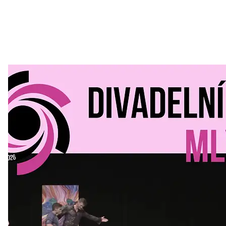
Divadelní Mlýn
30. 07. 2026
Kultura a volný čas
•
Divadelní mlýn. 15. až 18. října KD
MLEJN. Vstupenky již v prodeji.
Přijďte na přátelský festival divadla a inspirace 15. až 18.
října 2026 Vstupenky již v prodeji na GOOUT -
https://divadelnimlyn.cz/vstupenky Představ si čtyři dny
ve...