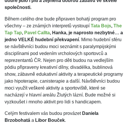
dobré jídlo i pití a zejména dobrou zábavu ve skvělé
společnosti.
Během celého dne bude připraven bohatý program pro
všechny – ze známých interpretů vystoupí
Tata Bojs
,
The
Tap Tap
,
Pavel Callta
, Hanka, je naprosto nezbytné… a
jedno VELKÉ hudební překvapení
. Mimo hudební sféru
se návštěvníci budou moci seznámit s paralympijskými
disciplínami pod vedením vrcholových sportovců a
reprezentantů ČR. Nejen pro děti budou na vedlejším
pódiu připraveny kreativní dílny, divadélka, bublinová
show, zábavně edukativní aktivity a terapeutické programy
jako hipoterapie, canisterapie a další. Návštěvníci budou
moci využít veškeré aktivity a sportoviště, které se
nacházejí v hlavní areálu Žlutých lázní. Bude možné si
vyzkoušet i mnoho aktivit pro lidi s handicapem.
Celým festivalem vás budou provázet
Daniela
Brzobohatá
a
Libor Bouček
.