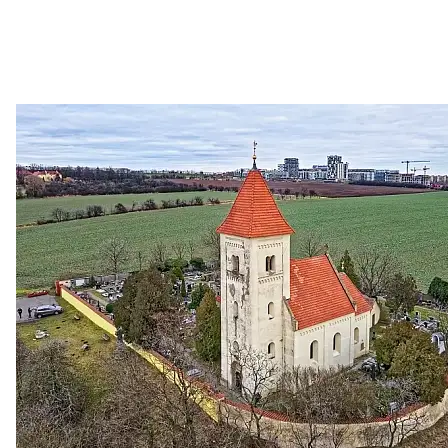
Zastanem se
03. 08. 2026
Politika
•
Volební seriál #02: Nová výstavba v jihozápadním
městě
Jakými nástroji navrhujete vstupovat z pozice ÚMČ Praha
13 do procesů developerské výstavby např. v lokalitě
Třebonice a Chaby, kterou umožňuje nově schválený
Metropolitn...