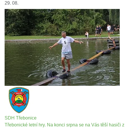
29. 08.
SDH Třebonice
Třebonické letní hry. Na konci srpna se na Vás těší hasiči z