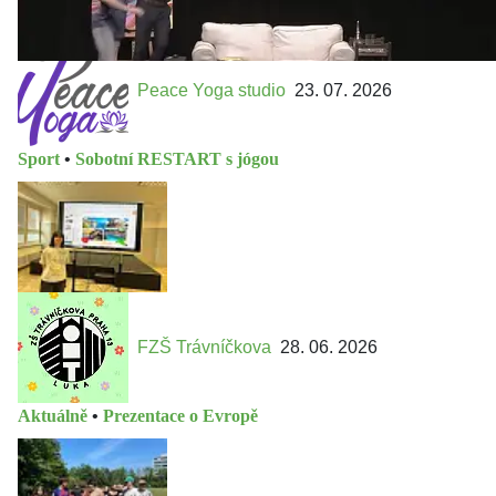
Peace Yoga studio
23. 07. 2026
Sport
•
Sobotní RESTART s jógou
FZŠ Trávníčkova
28. 06. 2026
Aktuálně
•
Prezentace o Evropě