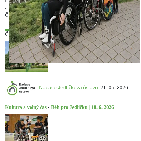
finančních prostředků jsou studenti a organizace kolem
Jedličkova ústavu a škol v Praze, pomáháme však po celé
České republice.
Články
Nadace Jedličkova ústavu
21. 05. 2026
Kultura a volný čas
•
Běh pro Jedličku | 18. 6. 2026