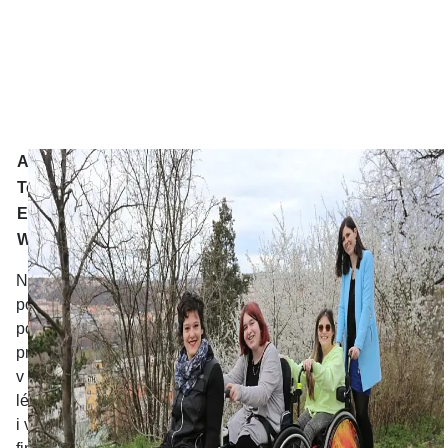
Adresa
Na Topolce 1713/1a, 140 00 Praha 4
Telefon
777785423
E-mail:
pr@nadaceju.cz
Web:
https://nadaceju.cz/
Nadace Jedličkova ústavu už od roku 1990 všestranně
podporuje děti a mladé lidi s tělesným či kombinovaným
postižením. Činí tak buď přímou pomocí nebo
prostřednictvím organizací, které poskytují potřebné služby
v oblasti vzdělávání, sociální a pracovní rehabilitace,
léčebných terapií, bezbariérové dopravy, osobní asistence
i volnočasových aktivit. Hlavní skupinou příjemců