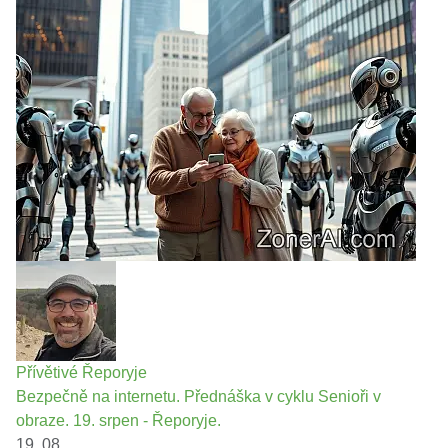
Přívětivé Řeporyje
Bezpečně na internetu. Přednáška v cyklu Senioři v
obraze. 19. srpen - Řeporyje.
19. 08.