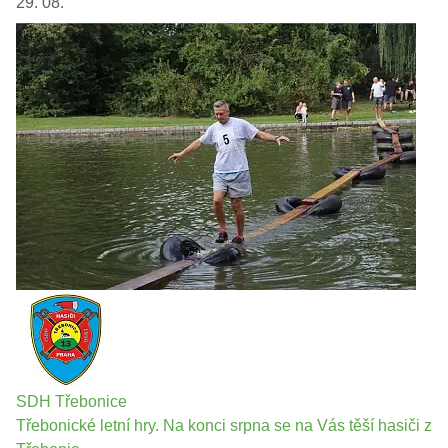
29. 08.
SDH Třebonice
Třebonické letní hry. Na konci srpna se na Vás těší hasiči z