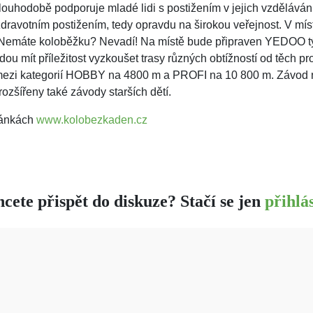
ouhodobě podporuje mladé lidi s postižením v jejich vzděláván
se zdravotním postižením, tedy opravdu na širokou veřejnost. V mí
. Nemáte koloběžku? Nevadí! Na místě bude připraven YEDOO t
ou mít příležitost vyzkoušet trasy různých obtížností od těch p
at mezi kategorií HOBBY na 4800 m a PROFI na 10 800 m. Závod
zšířeny také závody starších dětí.
tránkách
www.kolobezkaden.cz
cete přispět do diskuze? Stačí se jen
přihlás