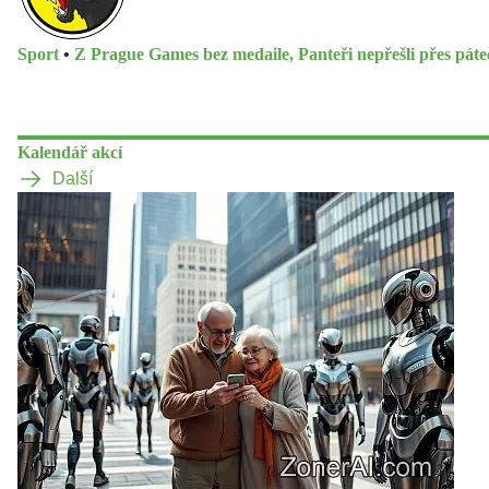
Sport
•
Z Prague Games bez medaile, Panteři nepřešli přes pát
Kalendář akcí
Další