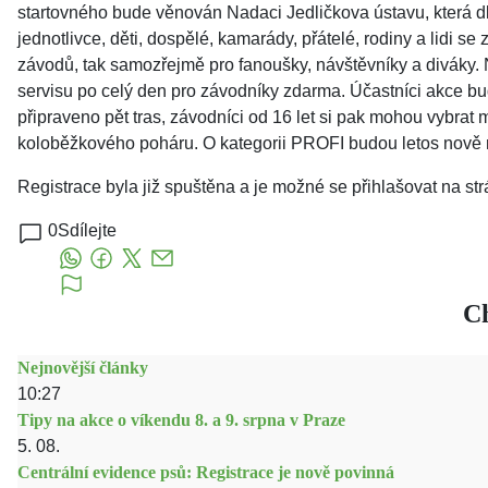
startovného bude věnován Nadaci Jedličkova ústavu, která dl
jednotlivce, děti, dospělé, kamarády, přátelé, rodiny a lidi 
závodů, tak samozřejmě pro fanoušky, návštěvníky a diváky
servisu po celý den pro závodníky zdarma. Účastníci akce bud
připraveno pět tras, závodníci od 16 let si pak mohou vybr
koloběžkového poháru. O kategorii PROFI budou letos nově ro
Registrace byla již spuštěna a je možné se přihlašovat na s
0
Sdílejte
Ch
Nejnovější články
10:27
Tipy na akce o víkendu 8. a 9. srpna v Praze
5. 08.
Centrální evidence psů: Registrace je nově povinná