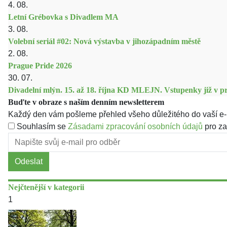
4. 08.
Letní Grébovka s Divadlem MA
3. 08.
Volební seriál #02: Nová výstavba v jihozápadním městě
2. 08.
Prague Pride 2026
30. 07.
Divadelní mlýn. 15. až 18. října KD MLEJN. Vstupenky již v pr
Buďte v obraze s naším denním newsletterem
Každý den vám pošleme přehled všeho důležitého do vaší e-
Souhlasím se
Zásadami zpracování osobních údajů
pro za
Odeslat
Nejčtenější v kategorii
1