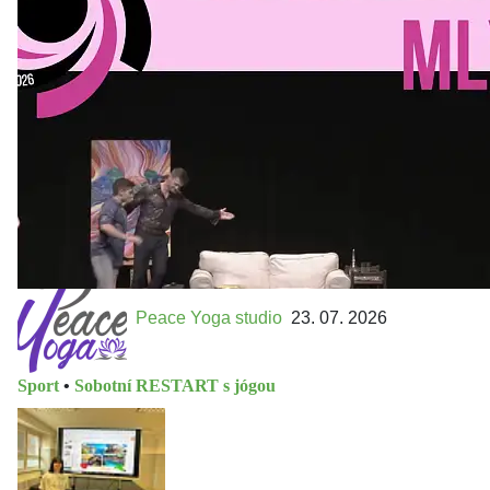
Kultura a volný čas
•
Divadelní mlýn. 15. až 18. října KD
MLEJN. Vstupenky již v prodeji.
Přijďte na přátelský festival divadla a inspirace 15. až 18.
října 2026 Vstupenky již v prodeji na GOOUT -
https://divadelnimlyn.cz/vstupenky Představ si čtyři dny
ve...
Peace Yoga studio
23. 07. 2026
Sport
•
Sobotní RESTART s jógou