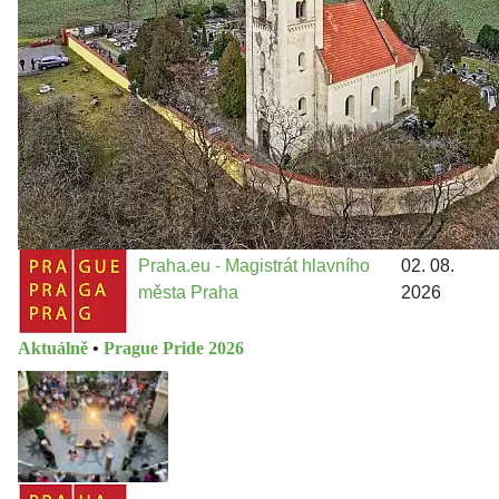
Jakými nástroji navrhujete vstupovat z pozice ÚMČ Praha
13 do procesů developerské výstavby např. v lokalitě
Třebonice a Chaby, kterou umožňuje nově schválený
Metropolitn...
Praha.eu - Magistrát hlavního
02. 08.
města Praha
2026
Aktuálně
•
Prague Pride 2026