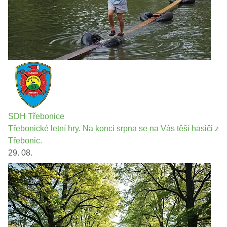
SDH Třebonice
Třebonické letní hry. Na konci srpna se na Vás těší hasiči z
Třebonic.
29. 08.