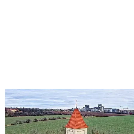
Zastanem se
03. 08. 2026
Politika
•
Volební seriál #02: Nová výstavba v jihozápadním
městě