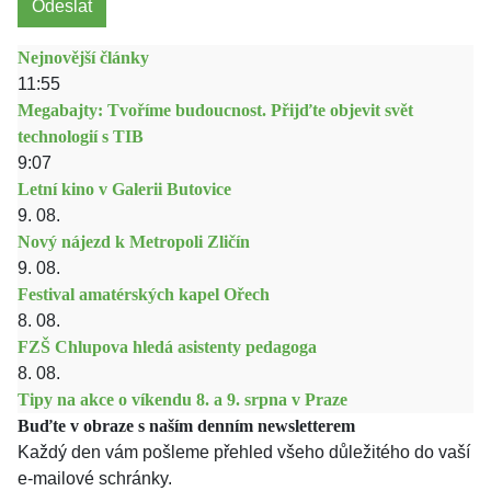
Odeslat
Nejnovější články
11:55
Megabajty: Tvoříme budoucnost. Přijďte objevit svět
technologií s TIB
9:07
Letní kino v Galerii Butovice
9. 08.
Nový nájezd k Metropoli Zličín
9. 08.
Festival amatérských kapel Ořech
8. 08.
FZŠ Chlupova hledá asistenty pedagoga
8. 08.
Tipy na akce o víkendu 8. a 9. srpna v Praze
Buďte v obraze s naším denním newsletterem
Každý den vám pošleme přehled všeho důležitého do vaší
e-mailové schránky.