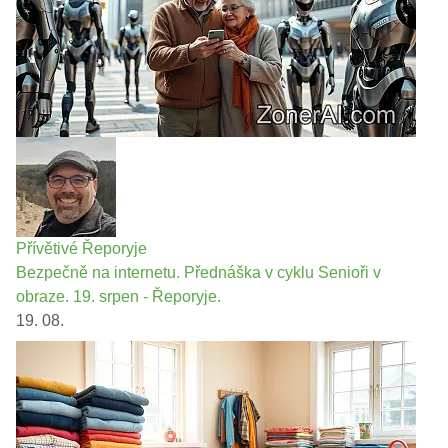
Přívětivé Řeporyje
Bezpečně na internetu. Přednáška v cyklu Senioři v
obraze. 19. srpen - Řeporyje.
19. 08.