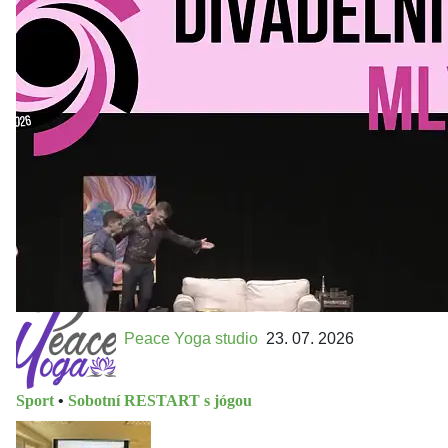
Kultura a volný čas
•
Divadelní mlýn. 15. až 18. října KD
MLEJN. Vstupenky již v prodeji.
Přijďte na přátelský festival divadla a inspirace 15. až 18.
října 2026 Vstupenky již v prodeji na GOOUT -
https://divadelnimlyn.cz/vstupenky Představ si čtyři dny
ve...
Peace Yoga studio
23. 07. 2026
Sport
•
Sobotní RESTART s jógou