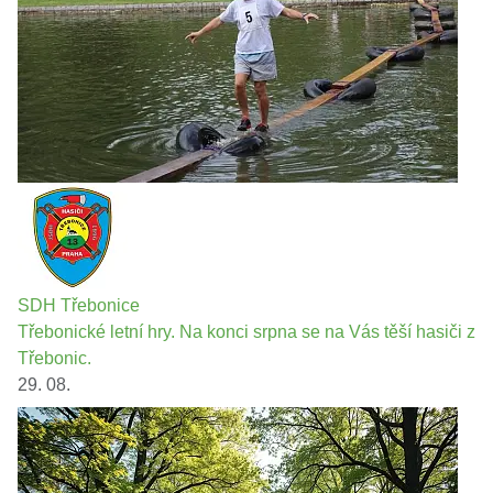
SDH Třebonice
Třebonické letní hry. Na konci srpna se na Vás těší hasiči z
Třebonic.
29. 08.