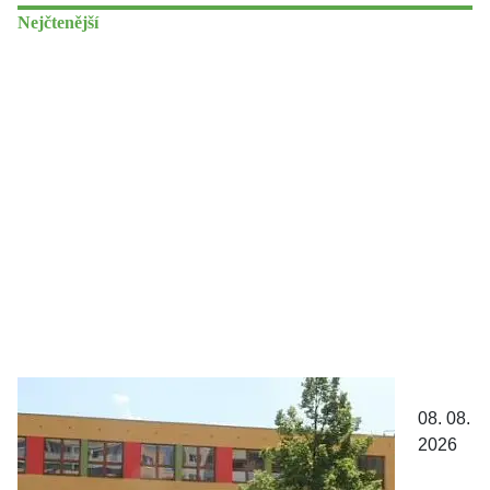
Nejčtenější
Fakultní základní škola profesora
08. 08.
Otokara Chlupa Pedagogické
2026
fakulty UK