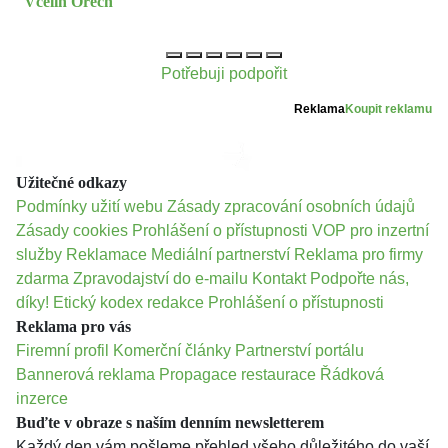
Včelín Ořech
Potřebuji podpořit
Reklama
Koupit reklamu
Užitečné odkazy
Podmínky užití webu
Zásady zpracování osobních údajů
Zásady cookies
Prohlášení o přístupnosti
VOP pro inzertní
služby
Reklamace
Mediální partnerství
Reklama pro firmy
zdarma
Zpravodajství do e-mailu
Kontakt
Podpořte nás,
díky!
Etický kodex redakce
Prohlášení o přístupnosti
Reklama pro vás
Firemní profil
Komerční články
Partnerství portálu
Bannerová reklama
Propagace restaurace
Řádková
inzerce
Buďte v obraze s naším denním newsletterem
Každý den vám pošleme přehled všeho důležitého do vaší