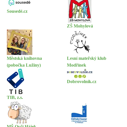
Sousedé.cz
ZŠ Mohylová
Městská knihovna
Lesní mateřský klub
(pobočka Lužiny)
Modřínek
Dobrovolník.cz
TIB, z.s.
MŠ Ovčí Hájek