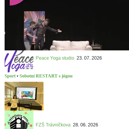
https://divadelnimlyn.cz/vstupenky Představ si čtyři dny
ve...
Peace Yoga studio
23. 07. 2026
Sport
•
Sobotní RESTART s jógou
FZŠ Trávníčkova
28. 06. 2026