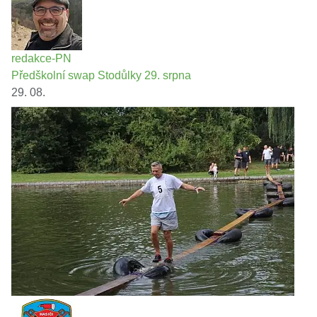
redakce-PN
Předškolní swap Stodůlky 29. srpna
29. 08.