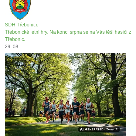
SDH Třebonice
Třebonické letní hry. Na konci srpna se na Vás těší hasiči z
Třebonic.
29. 08.