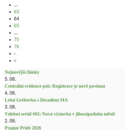
...
63
64
65
...
75
76
›
»
Nejnovější články
5. 08.
Centrální evidence psů: Registrace je nově povinná
4. 08.
Letní Grébovka s Divadlem MA
3. 08.
Volební seriál #02: Nová výstavba v jihozápadním městě
2. 08.
Prague Pride 2026