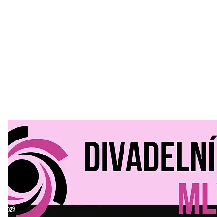
Divadelní Mlýn
30. 07. 2026
Kultura a volný čas
•
Divadelní mlýn. 15. až 18. října KD
MLEJN. Vstupenky již v prodeji.
Přijďte na přátelský festival divadla a inspirace 15. až 18.
října 2026 Vstupenky již v prodeji na GOOUT -