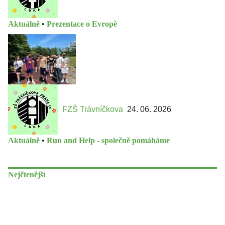
Aktuálně
•
Prezentace o Evropě
FZŠ Trávníčkova
24. 06. 2026
Aktuálně
•
Run and Help - společně pomáháme
Nejčtenější