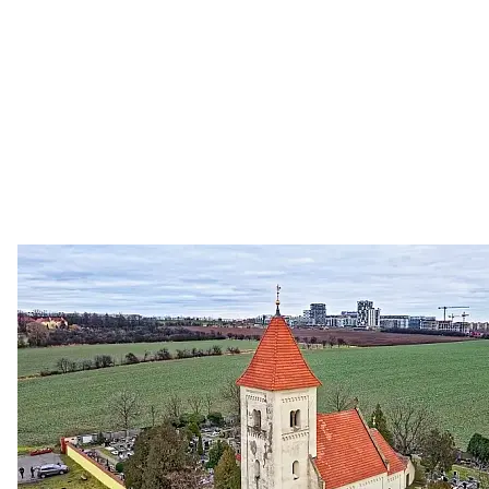
Zastanem se
03. 08. 2026
Politika
•
Volební seriál #02: Nová výstavba v jihozápadním
městě
Jakými nástroji navrhujete vstupovat z pozice ÚMČ Praha
13 do procesů developerské výstavby např. v lokalitě
Třebonice a Chaby, kterou umožňuje nově schválený