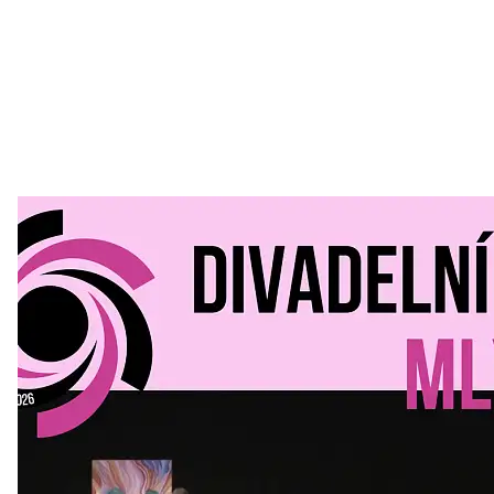
Divadelní Mlýn
30. 07. 2026
Kultura a volný čas
•
Divadelní mlýn. 15. až 18. října KD
MLEJN. Vstupenky již v prodeji.
Přijďte na přátelský festival divadla a inspirace 15. až 18.
října 2026 Vstupenky již v prodeji na GOOUT -
https://divadelnimlyn.cz/vstupenky Představ si čtyři dny
ve...