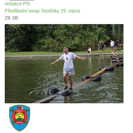
redakce-PN
Předškolní swap Stodůlky 29. srpna
29. 08.