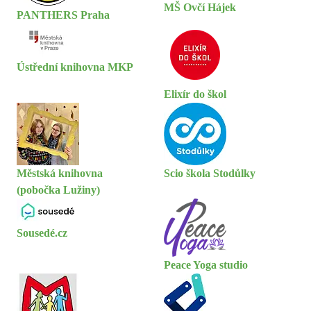
MŠ Ovčí Hájek
PANTHERS Praha
Ústřední knihovna MKP
Elixír do škol
Městská knihovna
Scio škola Stodůlky
(pobočka Lužiny)
Sousedé.cz
Peace Yoga studio