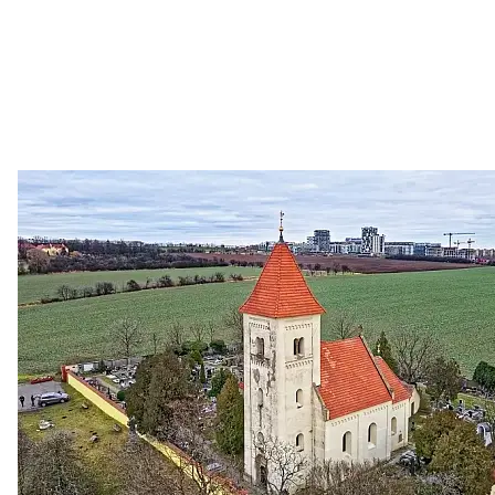
Zastanem se
03. 08. 2026
Politika
•
Volební seriál #02: Nová výstavba v jihozápadním
městě
Jakými nástroji navrhujete vstupovat z pozice ÚMČ Praha
13 do procesů developerské výstavby např. v lokalitě
Třebonice a Chaby, kterou umožňuje nově schválený
Metropolitn...