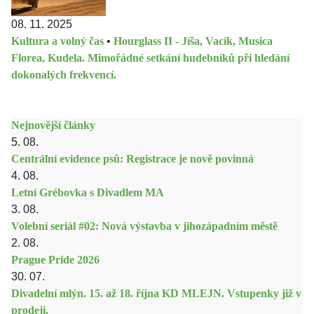
08. 11. 2025
Kultura a volný čas
•
Hourglass II - Jíša, Vacík, Musica
Florea, Kudela. Mimořádné setkání hudebníků při hledání
dokonalých frekvencí.
Nejnovější články
5. 08.
Centrální evidence psů: Registrace je nově povinná
4. 08.
Letní Grébovka s Divadlem MA
3. 08.
Volební seriál #02: Nová výstavba v jihozápadním městě
2. 08.
Prague Pride 2026
30. 07.
Divadelní mlýn. 15. až 18. října KD MLEJN. Vstupenky již v
prodeji.