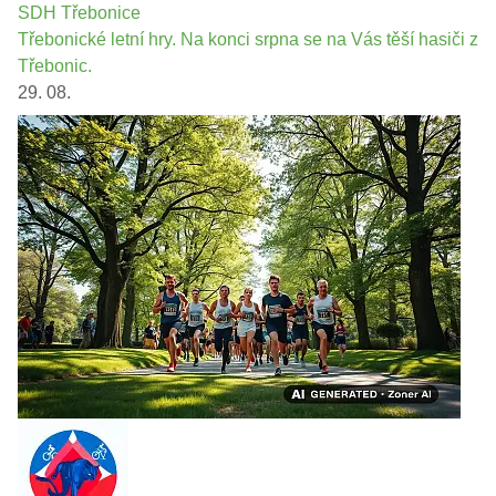
SDH Třebonice
Třebonické letní hry. Na konci srpna se na Vás těší hasiči z
Třebonic.
29. 08.