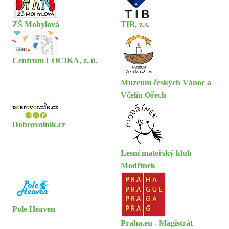
ZŠ Mohylová
TIB, z.s.
Centrum LOCIKA, z. ú.
Muzeum českých Vánoc a
Včelín Ořech
Dobrovolník.cz
Lesní mateřský klub
Modřínek
Pole Heaven
Praha.eu - Magistrát