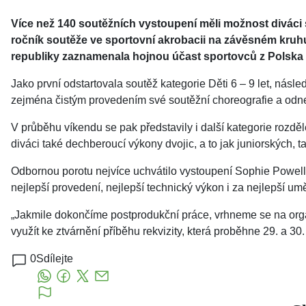
Více než 140 soutěžních vystoupení měli možnost diváci 
ročník soutěže ve sportovní akrobacii na závěsném kruh
republiky zaznamenala hojnou účast sportovců z Polska
Jako první odstartovala soutěž kategorie Děti 6 – 9 let, násl
zejména čistým provedením své soutěžní choreografie a odnesl
V průběhu víkendu se pak představily i další kategorie rozdě
diváci také dechberoucí výkony dvojic, a to jak juniorských, t
Odbornou porotu nejvíce uchvátilo vystoupení Sophie Powell z
nejlepší provedení, nejlepší technický výkon i za nejlepší u
„Jakmile dokončíme postprodukční práce, vrhneme se na org
využít ke ztvárnění příběhu rekvizity, která proběhne 29. a 
0
Sdílejte