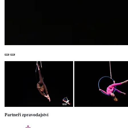
Předchozí
Další
Partneři zpravodajství