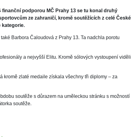
S finanční podporou MČ Prahy 13 se tu konal druhý
sportovcům ze zahraničí, kromě soutěžících z celé České
 kategorie.
ila také Barbora Čaloudová z Prahy 13. Ta nadchla porotu
fesionály a nejvyšší Elitu. Kromě sólových vystoupení viděli
á kromě zlaté medaile získala všechny tři diplomy – za
 obdobu soutěže s důrazem na uměleckou stránku s možností
átorka soutěže.