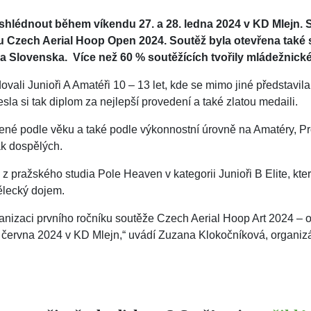
shlédnout během víkendu 27. a 28. ledna 2024 v KD Mlejn. 
u Czech Aerial Hoop Open 2024. Soutěž byla otevřena také 
 a Slovenska.
Více než 60 % soutěžících tvořily mládežnické
edovali Junioři A Amatéři 10 – 13 let, kde se mimo jiné představ
a si tak diplom za nejlepší provedení a také zlatou medaili.
lené podle věku a také podle výkonnostní úrovně na Amatéry, Pro
ak dospělých.
 pražského studia Pole Heaven v kategorii Junioři B Elite, kter
mělecký dojem.
anizaci prvního ročníku soutěže Czech Aerial Hoop Art 2024 –
30. června 2024 v KD Mlejn,“ uvádí Zuzana Klokočníková, organiz