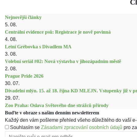
Ch
Nejnovější články
5. 08.
Centrální evidence psů: Registrace je nově povinná
4. 08.
Letní Grébovka s Divadlem MA
3. 08.
Volební seriál #02: Nová výstavba v jihozápadním městě
2. 08.
Prague Pride 2026
30. 07.
Divadelní mlýn. 15. až 18. října KD MLEJN. Vstupenky již v pr
29. 07.
Zoo Praha: Oslava Světového dne strážců přírody
Buďte v obraze s naším denním newsletterem
Každý den vám pošleme přehled všeho důležitého do vaší e-
Souhlasím se
Zásadami zpracování osobních údajů
pro za