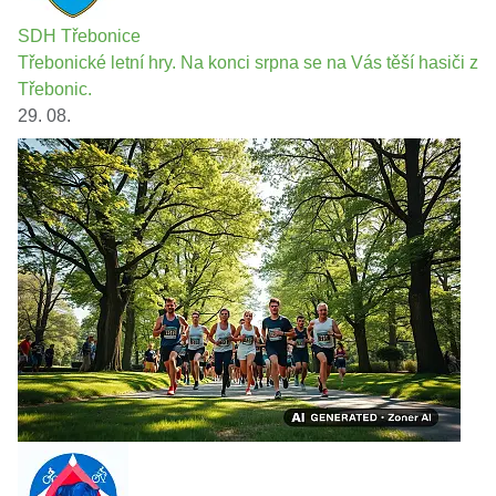
SDH Třebonice
Třebonické letní hry. Na konci srpna se na Vás těší hasiči z
Třebonic.
29. 08.