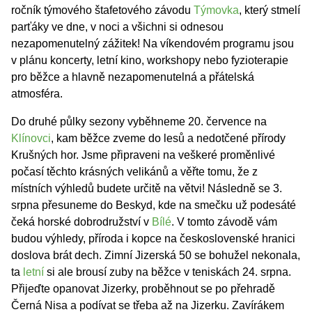
ročník týmového štafetového závodu
Týmovka
, který stmelí
parťáky ve dne, v noci a všichni si odnesou
nezapomenutelný zážitek! Na víkendovém programu jsou
v plánu koncerty, letní kino, workshopy nebo fyzioterapie
pro běžce a hlavně nezapomenutelná a přátelská
atmosféra.
Do druhé půlky sezony vyběhneme 20. července na
Klínovci
, kam běžce zveme do lesů a nedotčené přírody
Krušných hor. Jsme připraveni na veškeré proměnlivé
počasí těchto krásných velikánů a věřte tomu, že z
místních výhledů budete určitě na větvi! Následně se 3.
srpna přesuneme do Beskyd, kde na smečku už podesáté
čeká horské dobrodružství v
Bílé
. V tomto závodě vám
budou výhledy, příroda i kopce na československé hranici
doslova brát dech. Zimní Jizerská 50 se bohužel nekonala,
ta
letní
si ale brousí zuby na běžce v teniskách 24. srpna.
Přijeďte opanovat Jizerky, proběhnout se po přehradě
Černá Nisa a podívat se třeba až na Jizerku. Zavírákem