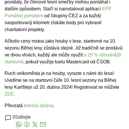
povídaly, že členové lesní smečky mohou pomáhat i
dalším způsobem. Stačí si nainstalovat aplikaci
EPP
Pomáhej pohybem
od Skupiny ČEZ a za každý
nasportovaný kilometr získáte body pro vybrané
charitativní projekty.
Ačkoliv ceny rostou jako houby v lese, startovné na 10.
sezonu Běhej lesy zůstává stejné. Již tradičně se prodává
ve dvou vlnách, každý ale může využít
o 25 % výhodnější
startovné
, pokud využije kartu Mastercard od ČSOB.
Ruch velkoměsta je na houby, vyrazte s námi do lesa!
Uvidíme se na startovní čáře 10. lesní sezony na Běhej
lesy Karlštejn už 20. dubna 2024! Registrovat se můžete
ZDE.
Převzatá
tisková zpráva
.
0
Sdílejte