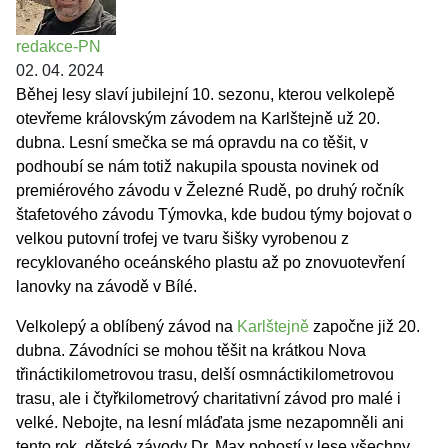
redakce-PN
02. 04. 2024
Běhej lesy slaví jubilejní 10. sezonu, kterou velkolepě
otevřeme královským závodem na Karlštejně už 20.
dubna. Lesní smečka se má opravdu na co těšit, v
podhoubí se nám totiž nakupila spousta novinek od
premiérového závodu v Železné Rudě, po druhý ročník
štafetového závodu Týmovka, kde budou týmy bojovat o
velkou putovní trofej ve tvaru šišky vyrobenou z
recyklovaného oceánského plastu až po znovuotevření
lanovky na závodě v Bílé.
Velkolepý a oblíbený závod na
Karlštejně
započne již 20.
dubna. Závodníci se mohou těšit na krátkou Nova
třináctikilometrovou trasu, delší osmnáctikilometrovou
trasu, ale i čtyřkilometrový charitativní závod pro malé i
velké. Nebojte, na lesní mláďata jsme nezapomněli ani
tento rok, dětské závody Dr. Max pohostí v lese všechny