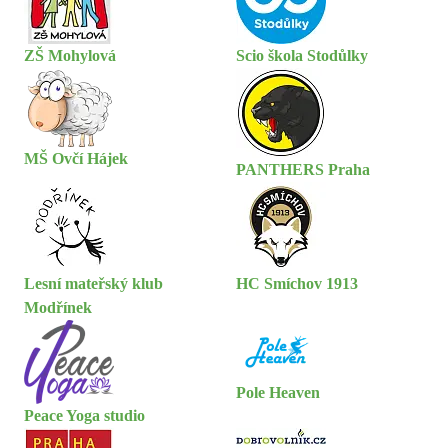
ZŠ Mohylová
Scio škola Stodůlky
MŠ Ovčí Hájek
PANTHERS Praha
Lesní mateřský klub
HC Smíchov 1913
Modřínek
Pole Heaven
Peace Yoga studio