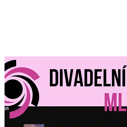
Divadelní Mlýn
30. 07. 2026
Kultura a volný čas
•
Divadelní mlýn. 15. až 18. října KD
MLEJN. Vstupenky již v prodeji.
Přijďte na přátelský festival divadla a inspirace 15. až 18.
října 2026 Vstupenky již v prodeji na GOOUT -
https://divadelnimlyn.cz/vstupenky Představ si čtyři dny
ve...