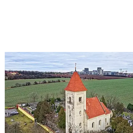
Zastanem se
03. 08. 2026
Politika
•
Volební seriál #02: Nová výstavba v jihozápadním
městě
Jakými nástroji navrhujete vstupovat z pozice ÚMČ Praha
13 do procesů developerské výstavby např. v lokalitě
Třebonice a Chaby, kterou umožňuje nově schválený
Metropolitn...