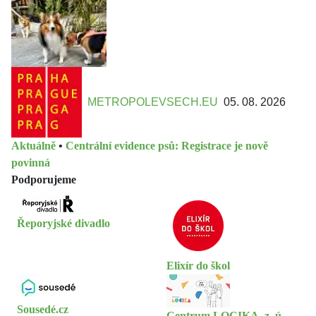
METROPOLEVSECH.EU
05. 08. 2026
Aktuálně
•
Centrální evidence psů: Registrace je nově
povinná
Podporujeme
Řeporyjské divadlo
Elixír do škol
Sousedé.cz
Centrum LOCIKA, z. ú.