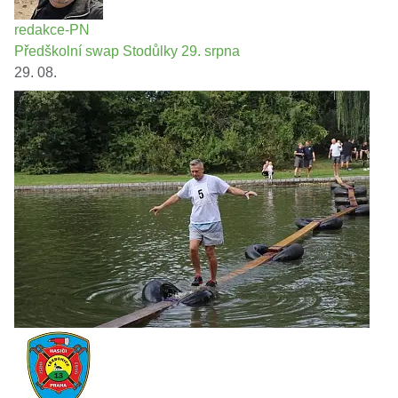
redakce-PN
Předškolní swap Stodůlky 29. srpna
29. 08.