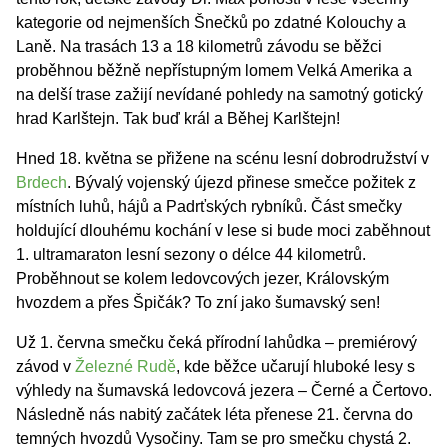
kategorie od nejmenších Šnečků po zdatné Kolouchy a
Laně. Na trasách 13 a 18 kilometrů závodu se běžci
proběhnou běžně nepřístupným lomem Velká Amerika a
na delší trase zažijí nevídané pohledy na samotný gotický
hrad Karlštejn. Tak buď král a Běhej Karlštejn!
Hned 18. května se přižene na scénu lesní dobrodružství v
Brdech
. Bývalý vojenský újezd přinese smečce požitek z
místních luhů, hájů a Padrťských rybníků. Část smečky
holdující dlouhému kochání v lese si bude moci zaběhnout
1. ultramaraton lesní sezony o délce 44 kilometrů.
Proběhnout se kolem ledovcových jezer, Královským
hvozdem a přes Špičák? To zní jako šumavský sen!
Už 1. června smečku čeká přírodní lahůdka – premiérový
závod v
Železné Rudě
, kde běžce učarují hluboké lesy s
výhledy na šumavská ledovcová jezera – Černé a Čertovo.
Následně nás nabitý začátek léta přenese 21. června do
temných hvozdů Vysočiny. Tam se pro smečku chystá 2.