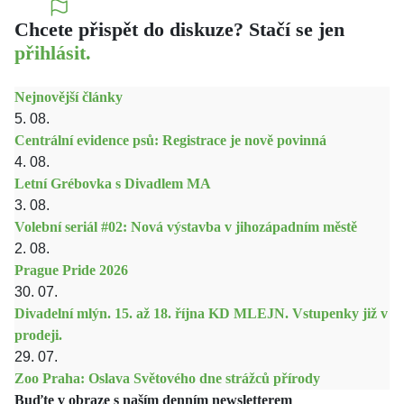
Chcete přispět do diskuze? Stačí se jen
přihlásit.
Nejnovější články
5. 08.
Centrální evidence psů: Registrace je nově povinná
4. 08.
Letní Grébovka s Divadlem MA
3. 08.
Volební seriál #02: Nová výstavba v jihozápadním městě
2. 08.
Prague Pride 2026
30. 07.
Divadelní mlýn. 15. až 18. října KD MLEJN. Vstupenky již v
prodeji.
29. 07.
Zoo Praha: Oslava Světového dne strážců přírody
Buďte v obraze s naším denním newsletterem