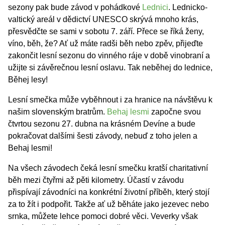
sezony pak bude závod v pohádkové
Lednici
. Lednicko-
valtický areál v dědictví UNESCO skrývá mnoho krás,
přesvědčte se sami v sobotu 7. září. Přece se říká ženy,
víno, běh, že? Ať už máte radši běh nebo zpěv, přijeďte
zakončit lesní sezonu do vinného ráje v době vinobraní a
užijte si závěrečnou lesní oslavu. Tak neběhej do lednice,
Běhej lesy!
Lesní smečka může vyběhnout i za hranice na návštěvu k
našim slovenským bratrům.
Behaj lesmi
započne svou
čtvrtou sezonu 27. dubna na krásném Devíne a bude
pokračovat dalšími šesti závody, nebuď z toho jelen a
Behaj lesmi!
Na všech závodech čeká lesní smečku kratší charitativní
běh mezi čtyřmi až pěti kilometry. Účastí v závodu
přispívají závodníci na konkrétní životní příběh, který stojí
za to žít i podpořit. Takže ať už běháte jako jezevec nebo
srnka, můžete lehce pomoci dobré věci. Veverky však