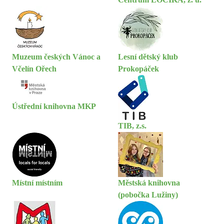
Muzeum českých Vánoc a
Lesní dětský klub
Včelín Ořech
Prokopáček
Ústřední knihovna MKP
TIB, z.s.
Místní místním
Městská knihovna
(pobočka Lužiny)