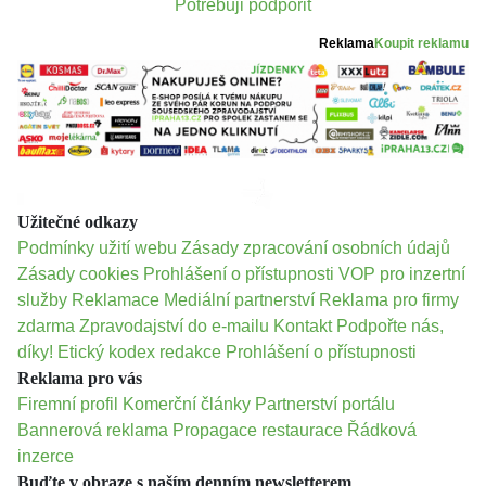
Potřebuji podpořit
Reklama
Koupit reklamu
Užitečné odkazy
Podmínky užití webu
Zásady zpracování osobních údajů
Zásady cookies
Prohlášení o přístupnosti
VOP pro inzertní
služby
Reklamace
Mediální partnerství
Reklama pro firmy
zdarma
Zpravodajství do e-mailu
Kontakt
Podpořte nás,
díky!
Etický kodex redakce
Prohlášení o přístupnosti
Reklama pro vás
Firemní profil
Komerční články
Partnerství portálu
Bannerová reklama
Propagace restaurace
Řádková
inzerce
Buďte v obraze s naším denním newsletterem