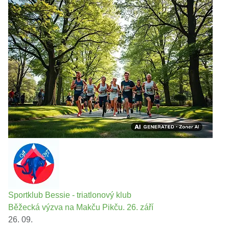
Sportklub Bessie - triatlonový klub
Běžecká výzva na Makču Pikču. 26. září
26. 09.