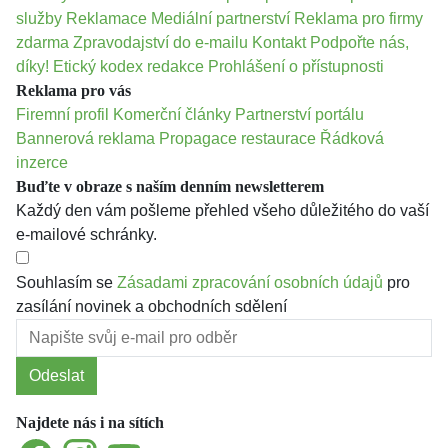
služby
Reklamace
Mediální partnerství
Reklama pro firmy
zdarma
Zpravodajství do e-mailu
Kontakt
Podpořte nás,
díky!
Etický kodex redakce
Prohlášení o přístupnosti
Reklama pro vás
Firemní profil
Komerční články
Partnerství portálu
Bannerová reklama
Propagace restaurace
Řádková
inzerce
Buďte v obraze s naším denním newsletterem
Každý den vám pošleme přehled všeho důležitého do vaší
e-mailové schránky.
Souhlasím se
Zásadami zpracování osobních údajů
pro
zasílání novinek a obchodních sdělení
Odeslat
Najdete nás i na sítích
Facebook
Instagram
YouTube