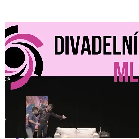
Divadelní Mlýn
30. 07. 2026
Kultura a volný čas
•
Divadelní mlýn. 15. až 18. října KD
MLEJN. Vstupenky již v prodeji.
Přijďte na přátelský festival divadla a inspirace 15. až 18.
října 2026 Vstupenky již v prodeji na GOOUT -
https://divadelnimlyn.cz/vstupenky Představ si čtyři dny
ve...