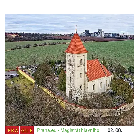
Zastanem se
03. 08. 2026
Politika
•
Volební seriál #02: Nová výstavba v jihozápadním
městě
Jakými nástroji navrhujete vstupovat z pozice ÚMČ Praha
13 do procesů developerské výstavby např. v lokalitě
Třebonice a Chaby, kterou umožňuje nově schválený
Metropolitn...
Praha.eu - Magistrát hlavního
02. 08.