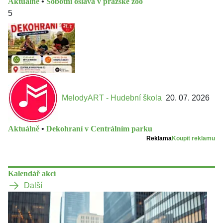
Aktuálně
•
Sobotní oslava v pražské zoo
5
MelodyART - Hudební škola
20. 07. 2026
Aktuálně
•
Dekohraní v Centrálním parku
Reklama
Koupit reklamu
Kalendář akcí
Další