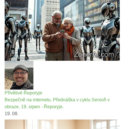
Přívětivé Řeporyje
Bezpečně na internetu. Přednáška v cyklu Senioři v
obraze. 19. srpen - Řeporyje.
19. 08.