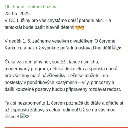
Obchodní centrum Lužiny
23. 05. 2025
V OC Lužiny pro vás chystáme další parádní akci – a
tentokrát bude patřit hlavně dětem!
V neděli 1. 6. začneme veselým divadélkem O červené
Karkulce a pak už vypukne pořádná oslava Dne dětí!
Čeká vás den plný her, soutěží, tance i smíchu,
moderovaný program, dětská diskotéka a spousta dárků
pro všechny malé návštěvníky. Těšit se můžete i na
hostesky v pohádkových kostýmech – víly, princezny a
další kouzelné postavy budou připraveny rozdávat radost.
Tak si nezapomeňte 1. červen poznačit do diáře a přijďte si
užít spoustu zábavy s celou rodinou! Už se na vás moc
těšíme!