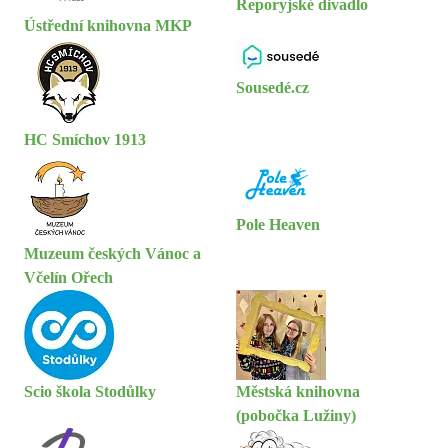
Řeporyjské divadlo
Ústřední knihovna MKP
Sousedé.cz
HC Smíchov 1913
Pole Heaven
Muzeum českých Vánoc a
Včelín Ořech
Scio škola Stodůlky
Městská knihovna
(pobočka Lužiny)